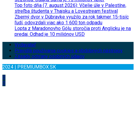
Top foto dňa (7. august 2026): Včelie úle v Palestíne,
streľba študenta v Thajsku a Lovestream festival
Zberný dvor v Dúbravke využilo za rok takmer 15-tisíc
ľudí, odovzdali viac ako 1 600 ton odpadu
Lopta z Maradonovho Gólu storočia proti Anglicku je na
predaj. Odhad je 10 miliónov USD
Vydavateľ
Pravidlá používania cookies a obdobných nástrojov
Zásady ochrany osobných údajov
2024 | PREMIUMBOX.SK