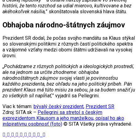
histórii, že tento rozchod sa udial mierovo, kultivovane a bez
akéhokoľvek násilia,
” skonštatovala slovenská hlava štátu.
Obhajoba národno-štátnych záujmov
Prezident SR dodal, že počas svojho mandátu sa Klaus stýkal
so slovenskými politikmi z rôznych častí politického spektra
a vzájomné vzťahy medzi obomi štátmi udržiavali na vysokej
úrovni.
„
Pochádzame z rôznych politických a ideologických prostredí,
ale na jednom sa určite zhodneme: obhajoba
národnoštátnych záujmov svojej vlasti je povinnosťou
každého prezidenta, bez ohľadu na jeho politický príbeh. Pán
prezident Klaus má túto misiu za sebou, ja sa budem snažiť ju
zo všetkých síl napĺňať,
” vyjadril sa Pellegrini.
Viac k témam:
bývalý český prezident
,
Prezident SR
Zdroj: SITA.sk –
Pellegrini sa stretol s českým
exprezidentom Klausom a jeho manželkou, opísal ho ako
inšpiratívnu osobnosť (foto)
© SITA Všetky práva vyhradené.