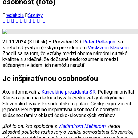
osobnosť (foto)
redakcia
Správy
21.11.2024 (SITA.sk) – Prezident SR
Peter Pellegrini
sa
stretol s bývalým českým prezidentom
Václavom Klausom
.
Zhodli sa na tom, že vzťahy medzi oboma národmi sú také
kvalitné a srdečné, že dočasné nedorozumenia medzi
súčasnými vládami ich nemôžu narušiť.
Je inšpiratívnou osobnosťou
Ako informovali z
Kancelárie prezidenta SR
, Pellegrini privítal
Klausa a jeho manželku a bývalú českú veľvyslankyňu na
Slovensku Líviu v Prezidentskom paláci. Český exprezident
je podľa Pellegriniho inšpiratívna osobnosť s bohatými
skúsenosťami v oblasti česko-slovenských vzťahov.
„
Bol to on, kto spoločne s
Vladimírom Mečiarom
viedol
zásadné politické rozhovory o vzniku samostatnej Slovenskej
a Českej republiky – a ostane navždy zapísané vo svetovej