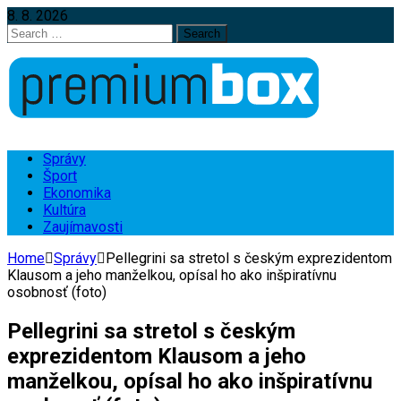
8. 8. 2026
Search
for:
Správy
Šport
Ekonomika
Kultúra
Zaujímavosti
Home
Správy
Pellegrini sa stretol s českým exprezidentom
Klausom a jeho manželkou, opísal ho ako inšpiratívnu
osobnosť (foto)
Pellegrini sa stretol s českým
exprezidentom Klausom a jeho
manželkou, opísal ho ako inšpiratívnu