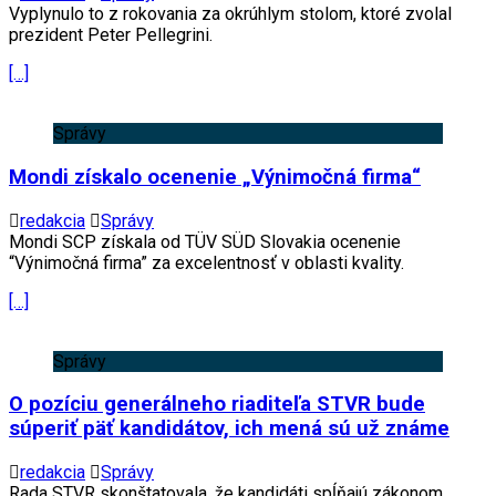
Vyplynulo to z rokovania za okrúhlym stolom, ktoré zvolal
prezident Peter Pellegrini.
[…]
Správy
Mondi získalo ocenenie „Výnimočná firma“
redakcia
Správy
Mondi SCP získala od TÜV SÜD Slovakia ocenenie
“Výnimočná firma” za excelentnosť v oblasti kvality.
[…]
Správy
O pozíciu generálneho riaditeľa STVR bude
súperiť päť kandidátov, ich mená sú už známe
redakcia
Správy
Rada STVR skonštatovala, že kandidáti spĺňajú zákonom