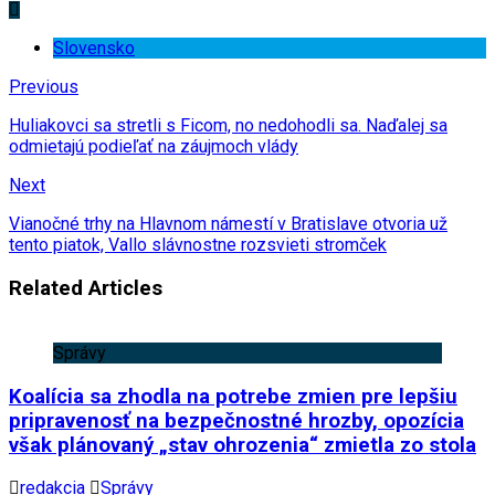
Slovensko
Previous
Huliakovci sa stretli s Ficom, no nedohodli sa. Naďalej sa
odmietajú podieľať na záujmoch vlády
Next
Vianočné trhy na Hlavnom námestí v Bratislave otvoria už
tento piatok, Vallo slávnostne rozsvieti stromček
Related Articles
Správy
Koalícia sa zhodla na potrebe zmien pre lepšiu
pripravenosť na bezpečnostné hrozby, opozícia
však plánovaný „stav ohrozenia“ zmietla zo stola
redakcia
Správy