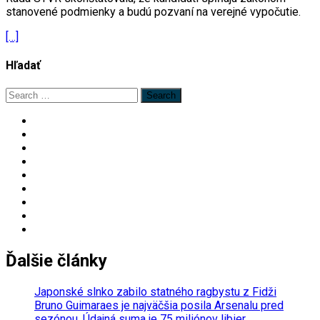
stanovené podmienky a budú pozvaní na verejné vypočutie.
[…]
Hľadať
Search
for:
Ďalšie články
Japonské slnko zabilo statného ragbystu z Fidži
Bruno Guimaraes je najväčšia posila Arsenalu pred
sezónou. Údajná suma je 75 miliónov libier