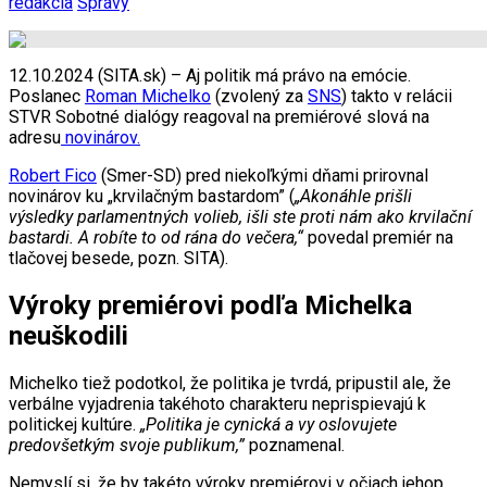
redakcia
Správy
12.10.2024 (SITA.sk) – Aj politik má právo na emócie.
Poslanec
Roman Michelko
(zvolený za
SNS
) takto v relácii
STVR Sobotné dialógy reagoval na premiérové slová na
adresu
novinárov.
Robert Fico
(Smer-SD) pred niekoľkými dňami prirovnal
novinárov ku „krvilačným bastardom” (
„Akonáhle prišli
výsledky parlamentných volieb, išli ste proti nám ako krvilační
bastardi. A robíte to od rána do večera,“
povedal premiér na
tlačovej besede, pozn. SITA).
Výroky premiérovi podľa Michelka
neuškodili
Michelko tiež podotkol, že politika je tvrdá, pripustil ale, že
verbálne vyjadrenia takéhoto charakteru neprispievajú k
politickej kultúre.
„Politika je cynická a vy oslovujete
predovšetkým svoje publikum,”
poznamenal.
Nemyslí si, že by takéto výroky premiérovi v očiach jehop