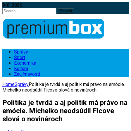
9. 8. 2026
Search
for:
Správy
Šport
Ekonomika
Kultúra
Zaujímavosti
Home
Správy
Politika je tvrdá a aj politik má právo na emócie.
Michelko neodsúdil Ficove slová o novinároch
Politika je tvrdá a aj politik má právo na
emócie. Michelko neodsúdil Ficove
slová o novinároch