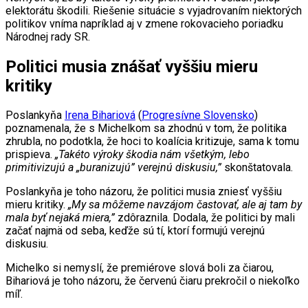
elektorátu škodili. Riešenie situácie s vyjadrovaním niektorých
politikov vníma napríklad aj v zmene rokovacieho poriadku
Národnej rady SR.
Politici musia znášať vyššiu mieru
kritiky
Poslankyňa
Irena Bihariová
(
Progresívne Slovensko
)
poznamenala, že s Michelkom sa zhodnú v tom, že politika
zhrubla, no podotkla, že hoci to koalícia kritizuje, sama k tomu
prispieva.
„Takéto výroky škodia nám všetkým, lebo
primitivizujú a „buranizujú” verejnú diskusiu,”
skonštatovala.
Poslankyňa je toho názoru, že politici musia zniesť vyššiu
mieru kritiky.
„My sa môžeme navzájom častovať, ale aj tam by
mala byť nejaká miera,”
zdôraznila. Dodala, že politici by mali
začať najmä od seba, keďže sú tí, ktorí formujú verejnú
diskusiu.
Michelko si nemyslí, že premiérove slová boli za čiarou,
Bihariová je toho názoru, že červenú čiaru prekročil o niekoľko
míľ.