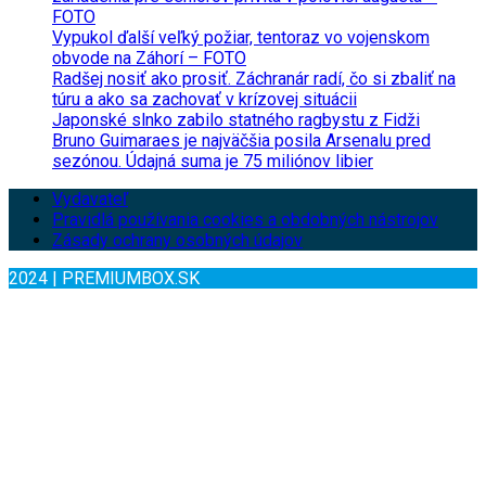
FOTO
Vypukol ďalší veľký požiar, tentoraz vo vojenskom
obvode na Záhorí – FOTO
Radšej nosiť ako prosiť. Záchranár radí, čo si zbaliť na
túru a ako sa zachovať v krízovej situácii
Japonské slnko zabilo statného ragbystu z Fidži
Bruno Guimaraes je najväčšia posila Arsenalu pred
sezónou. Údajná suma je 75 miliónov libier
Vydavateľ
Pravidlá používania cookies a obdobných nástrojov
Zásady ochrany osobných údajov
2024 | PREMIUMBOX.SK