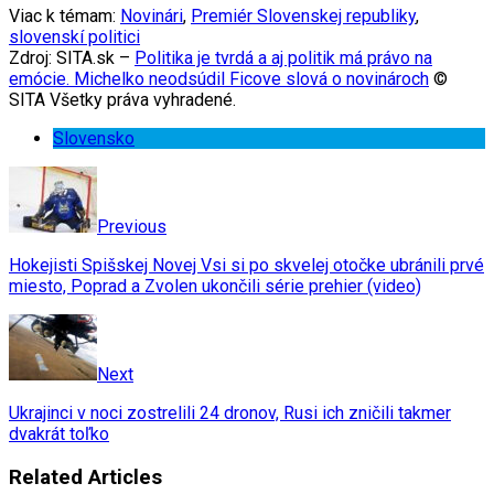
Viac k témam:
Novinári
,
Premiér Slovenskej republiky
,
slovenskí politici
Zdroj: SITA.sk –
Politika je tvrdá a aj politik má právo na
emócie. Michelko neodsúdil Ficove slová o novinároch
©
SITA Všetky práva vyhradené.
Slovensko
Previous
Hokejisti Spišskej Novej Vsi si po skvelej otočke ubránili prvé
miesto, Poprad a Zvolen ukončili série prehier (video)
Next
Ukrajinci v noci zostrelili 24 dronov, Rusi ich zničili takmer
dvakrát toľko
Related Articles