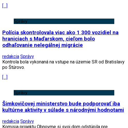
[…]
Správy
Polícia skontrolovala viac ako 1 300 vozidiel na
hraniciach s Maďarskom, cieľom bolo
odhaľovanie nelegálnej migrácie
redakcia
Správy
Kontrola bola vykonaná na vstupe na územie SR od Bratislavy
po Štúrovo.
[…]
Správy
Šimkovičovej ministerstvo bude podporovať iba
kultúrne aktivity v súlade s národnými hodnotami
redakcia
Správy
Komisia projektu Obnovme si svoj dom odstúpila pre