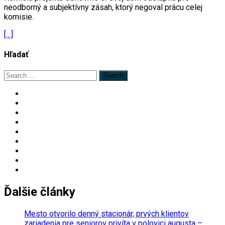
neodborný a subjektívny zásah, ktorý negoval prácu celej
komisie.
[…]
Hľadať
Search
for:
Ďalšie články
Mesto otvorilo denný stacionár, prvých klientov
zariadenia pre seniorov privíta v polovici augusta –