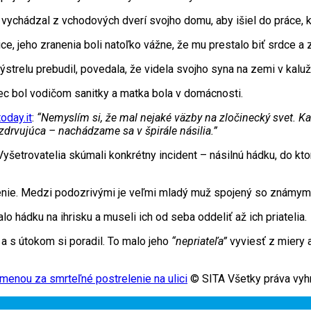
vychádzal z vchodových dverí svojho domu, aby išiel do práce, k
ce, jeho zranenia boli natoľko vážne, že mu prestalo biť srdce a 
výstrelu prebudil, povedala, že videla svojho syna na zemi v kalu
otec bol vodičom sanitky a matka bola v domácnosti.
oday.it
:
“Nemyslím si, že mal nejaké väzby na zločinecký svet. Kaž
zdrvujúca – nachádzame sa v špirále násilia.”
Vyšetrovatelia skúmali konkrétny incident – násilnú hádku, do kt
rčenie. Medzi podozrivými je veľmi mladý muž spojený so znám
 hádku na ihrisku a museli ich od seba oddeliť až ich priatelia.
a s útokom si poradil. To malo jeho
“nepriateľa”
vyviesť z miery a
ýmenou za smrteľné postrelenie na ulici
© SITA Všetky práva vyh