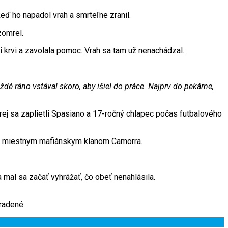
eď ho napadol vrah a smrteľne zranil.
zomrel.
ži krvi a zavolala pomoc. Vrah sa tam už nenachádzal.
dé ráno vstával skoro, aby išiel do práce. Najprv do pekárne,
orej sa zaplietli Spasiano a 17-ročný chlapec počas futbalového
ym miestnym mafiánskym klanom Camorra.
 mal sa začať vyhrážať, čo obeť nenahlásila.
radené.