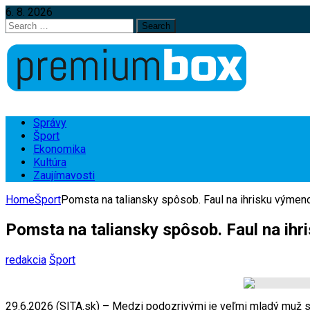
6. 8. 2026
Search
for:
Správy
Šport
Ekonomika
Kultúra
Zaujímavosti
Home
Šport
Pomsta na taliansky spôsob. Faul na ihrisku výmeno
Pomsta na taliansky spôsob. Faul na ihr
redakcia
Šport
29.6.2026 (SITA.sk) – Medzi podozrivými je veľmi mladý mu