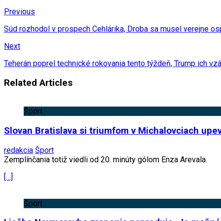
Previous
Súd rozhodol v prospech Cehlárika, Droba sa musel verejne ospr
Next
Teherán poprel technické rokovania tento týždeň, Trump ich vzáp
Related Articles
Šport
Slovan Bratislava si triumfom v Michalovciach upev
redakcia
Šport
Zemplínčania totiž viedli od 20. minúty gólom Enza Arevala.
[…]
Šport