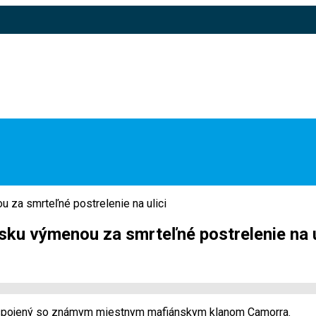
u za smrteľné postrelenie na ulici
isku výmenou za smrteľné postrelenie na u
ž spojený so známym miestnym mafiánskym klanom Camorra.