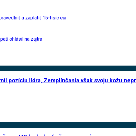
avedlniť a zaplatiť 15-tisíc eur
ätí ohlásil na zajtra
nil pozíciu lídra, Zemplínčania však svoju kožu nepr