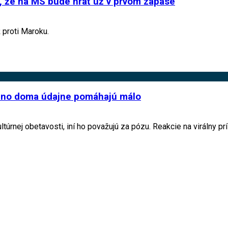
 že na MS bude hrať už v prvom zápase
 proti Maroku.
y, no doma údajne pomáhajú málo
túrnej obetavosti, iní ho považujú za pózu. Reakcie na virálny pr