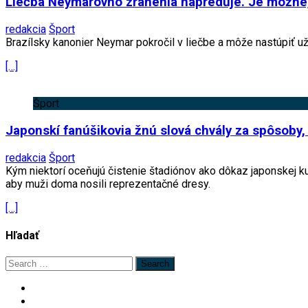
Liečba Neymarovho zranenia napreduje. Je možné,
redakcia
Šport
Brazílsky kanonier Neymar pokročil v liečbe a môže nastúpiť už
[…]
Šport
Japonskí fanúšikovia žnú slová chvály za spôsob
redakcia
Šport
Kým niektorí oceňujú čistenie štadiónov ako dôkaz japonskej kul
aby muži doma nosili reprezentačné dresy.
[…]
Hľadať
Search
for: