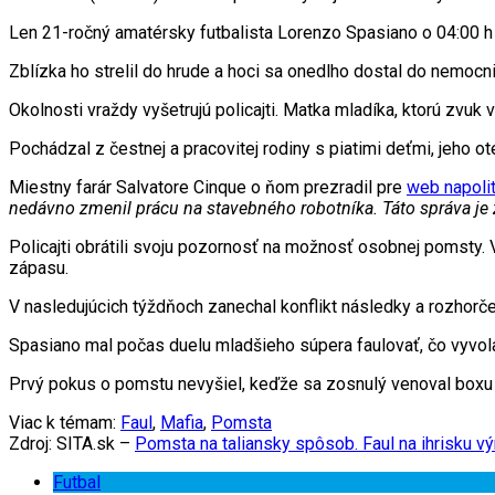
Len 21-ročný amatérsky futbalista Lorenzo Spasiano o 04:00 h 
Zblízka ho strelil do hrude a hoci sa onedlho dostal do nemocni
Okolnosti vraždy vyšetrujú policajti. Matka mladíka, ktorú zvuk 
Pochádzal z čestnej a pracovitej rodiny s piatimi deťmi, jeho 
Miestny farár Salvatore Cinque o ňom prezradil pre
web napolit
nedávno zmenil prácu na stavebného robotníka. Táto správa je 
Policajti obrátili svoju pozornosť na možnosť osobnej pomsty. 
zápasu.
V nasledujúcich týždňoch zanechal konflikt následky a rozho
Spasiano mal počas duelu mladšieho súpera faulovať, čo vyvolalo
Prvý pokus o pomstu nevyšiel, keďže sa zosnulý venoval boxu 
Viac k témam:
Faul
,
Mafia
,
Pomsta
Zdroj: SITA.sk –
Pomsta na taliansky spôsob. Faul na ihrisku v
Futbal