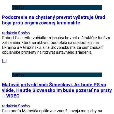
Správy
Podozrenie na chystaný prevrat vyšetruje Úrad
boja proti organizovanej kriminalite
redakcia
Správy
Robert Fico ešte začiatkom januára hovoril o štruktúre ľudí zo
zahraničia, ktorá sa aktívne podieľala na udalostiach na
Ukrajine a v Gruzínsku, a na Slovensku má za cieľ zneužiť
občianske protesty na rozvrat ústavného zriadenia.
[…]
Správy
Matovič pritvrdil voči Šimečkovi. Ak bude PS vo
vláde, Hnutie Slovensko im bude pozerať na prsty
– VIDEO
redakcia
Správy
Fico podľa Matoviča opätovne zneužil svoju moc, aby sa