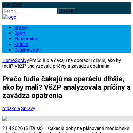
6. 8. 2026
Search
for:
Správy
Šport
Ekonomika
Kultúra
Zaujímavosti
Home
Správy
Prečo ľudia čakajú na operáciu dlhšie, ako by
mali? VšZP analyzovala príčiny a zavádza opatrenia
Prečo ľudia čakajú na operáciu dlhšie,
ako by mali? VšZP analyzovala príčiny a
zavádza opatrenia
redakcia
Správy
21.4.2026 (SITA.sk) – Čakacie doby na plánované medicínske