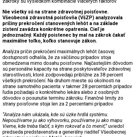
zákroky sú výsledkom kombinácie viacerých faktorov.
Nie všetky sú na strane zdravotnej poisťovne.
Všeobecná zdravotná poisťovňa (VšZP) analyzovala
príčiny prekročení stanovených lehôt a na základe
zistení zavádza konkrétne opatrenia. Cieľ je
jednoznačný. Každý poistenec by mal na zákrok čakať
maximálne toľko, koľko stanovuje zákon.
Analýza príčin prekročení maximálnych lehôt časovej
dostupnosti odhalila, že za väčšinou prípadov stoja
obmedzenia mimo dosahu poisťovne. Najčastejším dôvodom
sú personálne kapacity na strane poskytovateľov zdravotnej
starostlivosti, ktoré zodpovedajú približne za 38 percent
všetkých prekročení. Na druhom mieste sú okolnosti na
strane samotného pacienta: v takmer 28 percentách prípadov
ľudia požiadajú o konkrétneho lekára alebo z osobných
dôvodov o posunutie termínu zákroku. Finančné limity zo
strany poisťovne stoja len za 2 percentami prípadov.
“Analýza nám ukázala, kde sú úzke hrdlá systému.
Nepoužívame ju ako výhovorku, používame ju ako mapu.
Vieme, kde treba tlačiť, s kým rokovať a čo meniť,”
uviedol
predseda predstavenstva a generálny riaditeľ Všeobecnej