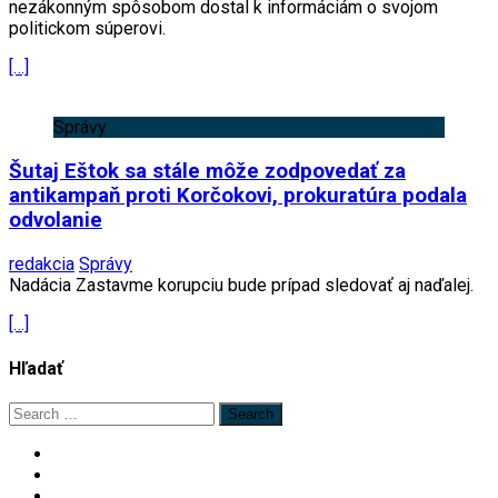
nezákonným spôsobom dostal k informáciám o svojom
politickom súperovi.
[…]
Správy
Šutaj Eštok sa stále môže zodpovedať za
antikampaň proti Korčokovi, prokuratúra podala
odvolanie
redakcia
Správy
Nadácia Zastavme korupciu bude prípad sledovať aj naďalej.
[…]
Hľadať
Search
for: