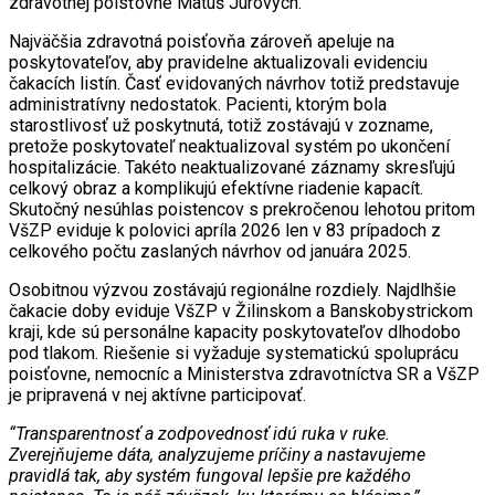
zdravotnej poisťovne Matúš Jurových.
Najväčšia zdravotná poisťovňa zároveň apeluje na
poskytovateľov, aby pravidelne aktualizovali evidenciu
čakacích listín. Časť evidovaných návrhov totiž predstavuje
administratívny nedostatok. Pacienti, ktorým bola
starostlivosť už poskytnutá, totiž zostávajú v zozname,
pretože poskytovateľ neaktualizoval systém po ukončení
hospitalizácie. Takéto neaktualizované záznamy skresľujú
celkový obraz a komplikujú efektívne riadenie kapacít.
Skutočný nesúhlas poistencov s prekročenou lehotou pritom
VšZP eviduje k polovici apríla 2026 len v 83 prípadoch z
celkového počtu zaslaných návrhov od januára 2025.
Osobitnou výzvou zostávajú regionálne rozdiely. Najdlhšie
čakacie doby eviduje VšZP v Žilinskom a Banskobystrickom
kraji, kde sú personálne kapacity poskytovateľov dlhodobo
pod tlakom. Riešenie si vyžaduje systematickú spoluprácu
poisťovne, nemocníc a Ministerstva zdravotníctva SR a VšZP
je pripravená v nej aktívne participovať.
“Transparentnosť a zodpovednosť idú ruka v ruke.
Zverejňujeme dáta, analyzujeme príčiny a nastavujeme
pravidlá tak, aby systém fungoval lepšie pre každého