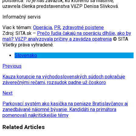
poistenca. To je náš záväzok, ku ktorému sa hlásime,”
uzavrela členka predstavenstva VšZP Denisa Slivková.
Informačný servis
Viac k témam:
Operácia
,
PR
,
zdravotné poistene
Zdroj: SITA.sk –
Prečo ľudia čakajú na operáciu dlhšie, ako by
mali? VšZP analyzovala príčiny a zavádza opatrenia
© SITA
Všetky práva vyhradené.
Slovensko
Previous
Kauza korupcie na východoslovenských súdoch pokračuje
záverečnými rečami, rozsudok padne už čoskoro
Next
Parkovací systém ako kasička na peniaze Bratislavčanov aj
zanedbávané nájomné bývanie. Kandidáti na primátora
pomenovali najkritickejšie témy
Related Articles