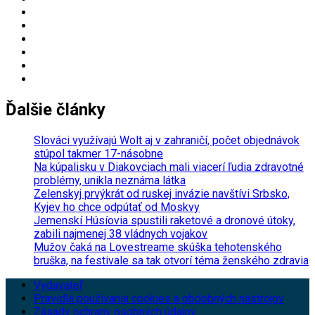
Ďalšie články
Slováci využívajú Wolt aj v zahraničí, počet objednávok
stúpol takmer 17-násobne
Na kúpalisku v Diakovciach mali viacerí ľudia zdravotné
problémy, unikla neznáma látka
Zelenskyj prvýkrát od ruskej invázie navštívi Srbsko,
Kyjev ho chce odpútať od Moskvy
Jemenskí Húsíovia spustili raketové a dronové útoky,
zabili najmenej 38 vládnych vojakov
Mužov čaká na Lovestreame skúška tehotenského
bruška, na festivale sa tak otvorí téma ženského zdravia
Vydavateľ
Pravidlá používania cookies a obdobných nástrojov
Zásady ochrany osobných údajov