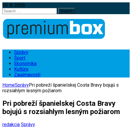
10. 8. 2026
Search
for:
Správy
Šport
Ekonomika
Kultúra
Zaujímavosti
Home
Správy
Pri pobreží španielskej Costa Bravy bojujú s
rozsiahlym lesným požiarom
Pri pobreží španielskej Costa Bravy
bojujú s rozsiahlym lesným požiarom
redakcia
Správy