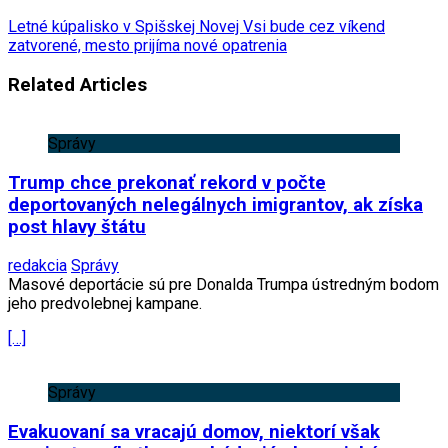
Letné kúpalisko v Spišskej Novej Vsi bude cez víkend
zatvorené, mesto prijíma nové opatrenia
Related Articles
Správy
Trump chce prekonať rekord v počte
deportovaných nelegálnych imigrantov, ak získa
post hlavy štátu
redakcia
Správy
Masové deportácie sú pre Donalda Trumpa ústredným bodom
jeho predvolebnej kampane.
[…]
Správy
Evakuovaní sa vracajú domov, niektorí však