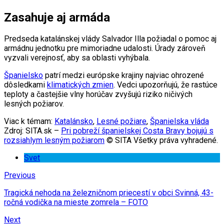
Zasahuje aj armáda
Predseda katalánskej vlády Salvador Illa požiadal o pomoc aj
armádnu jednotku pre mimoriadne udalosti. Úrady zároveň
vyzvali verejnosť, aby sa oblasti vyhýbala.
Španielsko
patrí medzi európske krajiny najviac ohrozené
dôsledkami
klimatických zmien
. Vedci upozorňujú, že rastúce
teploty a častejšie vlny horúčav zvyšujú riziko ničivých
lesných požiarov.
Viac k témam:
Katalánsko
,
Lesné požiare
,
Španielska vláda
Zdroj: SITA.sk –
Pri pobreží španielskej Costa Bravy bojujú s
rozsiahlym lesným požiarom
© SITA Všetky práva vyhradené.
Svet
Previous
Tragická nehoda na železničnom priecestí v obci Svinná, 43-
ročná vodička na mieste zomrela – FOTO
Next