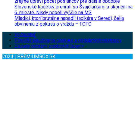
zrejme upraví počet poslancov pre ďalšie obdobie
Slovenské kadetky prehrali so Švajčiarkami a skončili na
6. mieste. Nikdy neboli vyššie na MS
Mladíci, ktorí brutálne napadli taxikára v Seredi, čelia
obvineniu z pokusu o vraždu – FOTO
Vydavateľ
Pravidlá používania cookies a obdobných nástrojov
Zásady ochrany osobných údajov
2024 | PREMIUMBOX.SK