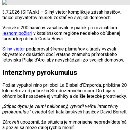
3.7.2026 (SITA.sk) – Silný vietor komplikuje zásah hasičov,
tisíce obyvateľov museli zostať vo svojich domovoch.
Viac ako 200 hasičov zasahovalo v piatok pri rozsiahlom
lesnom požiari
v katalánskom regióne neďaleko obľúbenej
turistickej oblasti Costa Brava.
Silný vietor
podporoval šírenie plameňov a úrady vyzvali
obyvateľov desiatich obcí vrátane známeho prímorského
letoviska Platja d’Aro, aby nevychádzali zo svojich domovov.
Intenzívny pyrokumulus
Požiar vypukol ráno pri obci La Bisbal d’Emporda, približne 20
kilometrov od pobrežia Stredozemného mora. Do boja s
ohňom boli nasadené aj vrtuľníky a ďalšie letecké prostriedky.
„Stĺpec dymu je veľmi naklonený, vytvoril veľmi intenzívny
pyrokumulus,“
uviedol šéf katalánskych hasičov David Borrell.
Zároveň upozornil, že situácia je mimoriadne nepredvídateľná
a požiar sa môže ďalej rýchlo meniť.