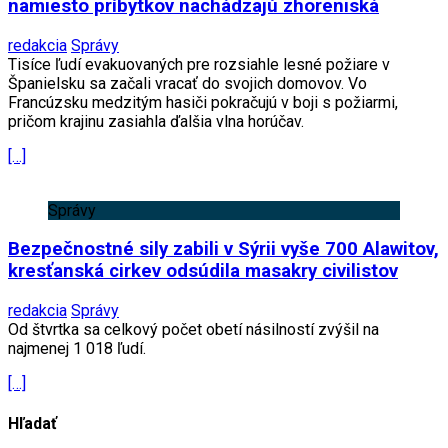
namiesto príbytkov nachádzajú zhoreniská
redakcia
Správy
Tisíce ľudí evakuovaných pre rozsiahle lesné požiare v
Španielsku sa začali vracať do svojich domovov. Vo
Francúzsku medzitým hasiči pokračujú v boji s požiarmi,
pričom krajinu zasiahla ďalšia vlna horúčav.
[…]
Správy
Bezpečnostné sily zabili v Sýrii vyše 700 Alawitov,
kresťanská cirkev odsúdila masakry civilistov
redakcia
Správy
Od štvrtka sa celkový počet obetí násilností zvýšil na
najmenej 1 018 ľudí.
[…]
Hľadať