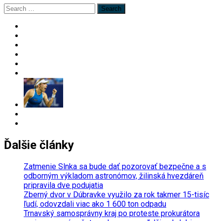
Search
for:
Ďalšie články
Zatmenie Slnka sa bude dať pozorovať bezpečne a s
odborným výkladom astronómov, žilinská hvezdáreň
pripravila dve podujatia
Zberný dvor v Dúbravke využilo za rok takmer 15-tisíc
ľudí, odovzdali viac ako 1 600 ton odpadu
Trnavský samosprávny kraj po proteste prokurátora