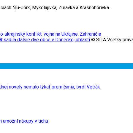
obciach Ňju-Jork, Mykolajivka, Žuravka a Krasnohorivka.
o-ukrajinský konflikt
,
vojna na Ukrajine
,
Zahraničie
bsadila ďalšie dve obce v Doneckej oblasti
© SITA Všetky práva
nej novely nemalo týkať premlčania, tvrdí Vetrák
m umožní nákupy v tichu