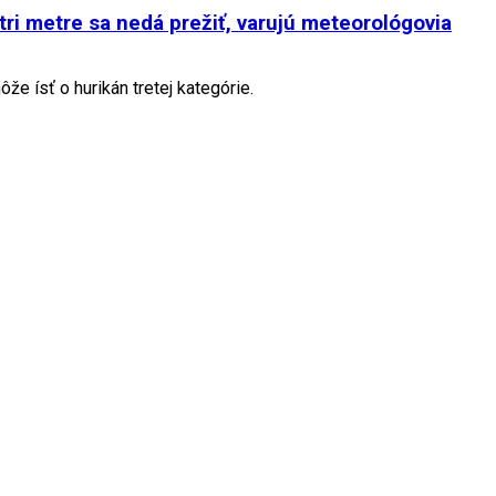
 tri metre sa nedá prežiť, varujú meteorológovia
e ísť o hurikán tretej kategórie.