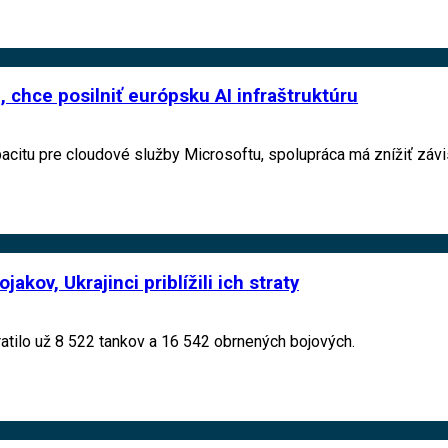
, chce posilniť európsku AI infraštruktúru
acitu pre cloudové služby Microsoftu, spolupráca má znížiť závi
jakov, Ukrajinci priblížili ich straty
ratilo už 8 522 tankov a 16 542 obrnených bojových.