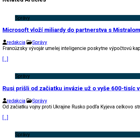
Správy
Microsoft vloží miliardy do partnerstva s Mistralom
redakcia
Správy
Francúzsky vývojár umelej inteligencie poskytne výpočtovú kap
[…]
Správy
Rusi prišli od začiatku invázie už o vyše 600-tisíc vo
redakcia
Správy
Od začiatku vojny proti Ukrajine Rusko podľa Kyjeva celkovo st
[…]
Správy