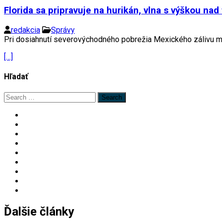
Florida sa pripravuje na hurikán, vlna s výškou nad
redakcia
Správy
Pri dosiahnutí severovýchodného pobrežia Mexického zálivu môž
[…]
Hľadať
Search
for:
Ďalšie články