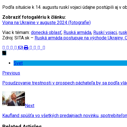
Podľa situácie k 14. augustu ruskí vojaci údajne postúpili aj v 
Zobraziť fotogalériu k článku:
Vojna na Ukrajine v auguste 2024 (fotografie)
Viac k témam:
donecká oblasť
,
Ruská armáda
,
Ruskí vojaci
,
rusk
Zdroj: SITA.sk –
Ruská armáda postupuje na východe Ukrajiny. O
Svet
Previous
Posudzovanie trestnosti v prospech páchateľa by sa podľa vlád
Next
Kaufland spúšťa vo všetkých predajniach novinku, spotrebiteľo
Related Articles