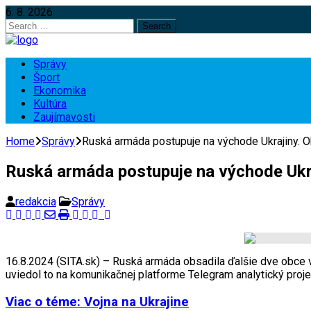
6. 8. 2026
Search
for:
Správy
Šport
Ekonomika
Kultúra
Zaujímavosti
Home
Správy
Ruská armáda postupuje na východe Ukrajiny. O
Ruská armáda postupuje na východe Ukraj
redakcia
Správy
16.8.2024 (SITA.sk) – Ruská armáda obsadila ďalšie dve obce
uviedol to na komunikačnej platforme Telegram analytický proj
Viac o téme: Vojna na Ukrajine