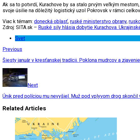
Ak sa to potvrdí, Kurachove by sa stalo prvým veľkým mestom, k
svoje úsilie na dôležitý logistický uzol Pokrovsk v rámci celk
Viac k témam:
donecká oblasť
,
ruské ministerstvo obrany
,
rusko
Zdroj: SITA.sk –
Ruské sily hlásia dobytie Kurachova. Ukrajins
Svet
Previous
Šiesty január v kresťanskej tradícii. Poklona mudrcov a zjaven
Next
Únik pred políciou mu nevyšiel. Muž pod vplyvom drog skonči
Related Articles