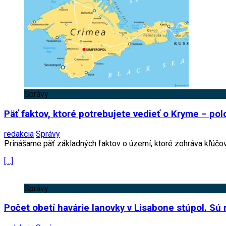
Správy
Päť faktov, ktoré potrebujete vedieť o Kryme – po
redakcia
Správy
Prinášame päť základných faktov o území, ktoré zohráva kľúčov
[…]
Správy
Počet obetí havárie lanovky v Lisabone stúpol. Sú 