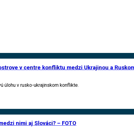
lostrove v centre konfliktu medzi Ukrajinou a Rusko
ú úlohu v rusko-ukrajinskom konflikte.
medzi nimi aj Slováci? – FOTO