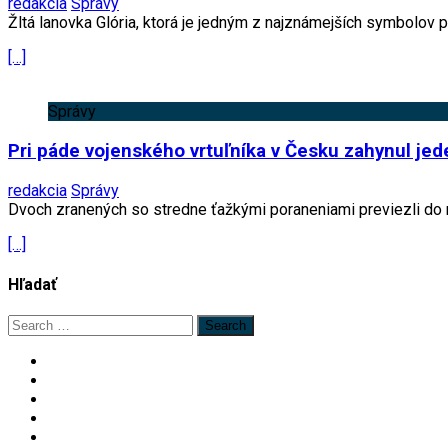
redakcia
Správy
Žltá lanovka Glória, ktorá je jedným z najznámejších symbolov
[…]
Správy
Pri páde vojenského vrtuľníka v Česku zahynul jede
redakcia
Správy
Dvoch zranených so stredne ťažkými poraneniami previezli do 
[…]
Hľadať
Search
for: