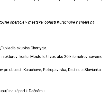
útočné operácie v mestskej oblasti Kurachove v smere na
,“
uviedla skupina Chortycja.
ch sektorov frontu. Mesto leží viac ako 20 kilometrov severne
ov pri obciach Kurachove, Petropavlivka, Dachne a Slovianka.
stupujú na západ k Dačnému.