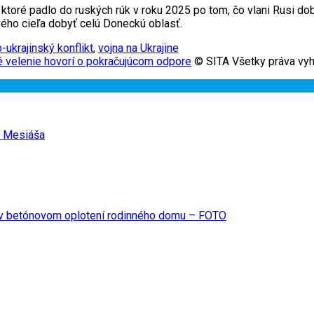
toré padlo do ruských rúk v roku 2025 po tom, čo vlani Rusi dob
ového cieľa dobyť celú Doneckú oblasť.
-ukrajinský konflikt
,
vojna na Ukrajine
ké velenie hovorí o pokračujúcom odpore
© SITA Všetky práva vyh
ie Mesiáša
l v betónovom oplotení rodinného domu – FOTO