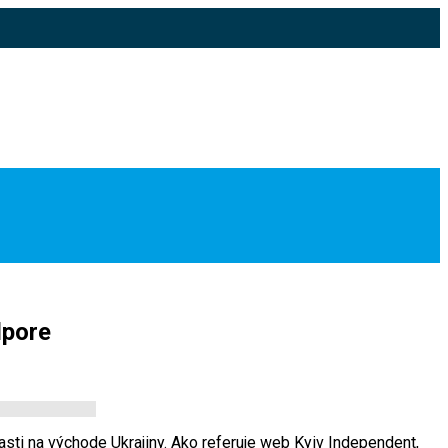
dpore
sti na východe Ukrajiny. Ako referuje web Kyiv Independent,