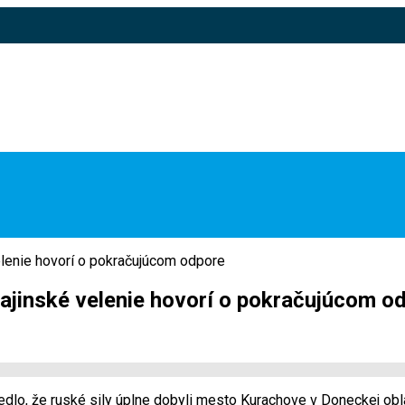
elenie hovorí o pokračujúcom odpore
rajinské velenie hovorí o pokračujúcom o
edlo, že ruské sily úplne dobyli mesto Kurachove v Doneckej obla