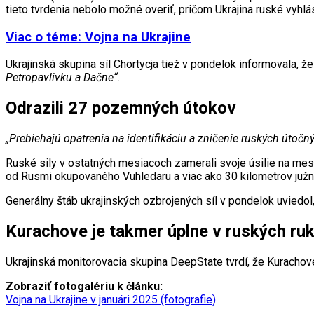
tieto tvrdenia nebolo možné overiť, pričom Ukrajina ruské vyhlá
Viac o téme: Vojna na Ukrajine
Ukrajinská skupina síl Chortycja tiež v pondelok informovala,
Petropavlivku a Dačne“.
Odrazili 27 pozemných útokov
„Prebiehajú opatrenia na identifikáciu a zničenie ruských útočný
Ruské sily v ostatných mesiacoch zamerali svoje úsilie na mest
od Rusmi okupovaného Vuhledaru a viac ako 30 kilometrov juž
Generálny štáb ukrajinských ozbrojených síl v pondelok uviedol
Kurachove je takmer úplne v ruských ru
Ukrajinská monitorovacia skupina DeepState tvrdí, že Kurachov
Zobraziť fotogalériu k článku:
Vojna na Ukrajine v januári 2025 (fotografie)