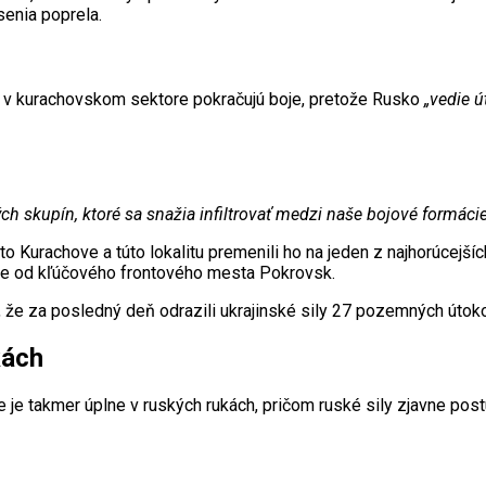
senia poprela.
 že v kurachovskom sektore pokračujú boje, pretože Rusko
„vedie 
ch skupín, ktoré sa snažia infiltrovať medzi naše bojové formácie
o Kurachove a túto lokalitu premenili ho na jeden z najhorúcejší
ne od kľúčového frontového mesta Pokrovsk.
, že za posledný deň odrazili ukrajinské sily 27 pozemných útok
kách
e je takmer úplne v ruských rukách, pričom ruské sily zjavne po