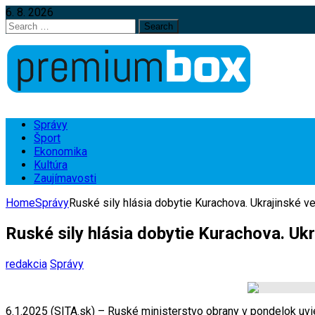
6. 8. 2026
Search
for:
Správy
Šport
Ekonomika
Kultúra
Zaujímavosti
Home
Správy
Ruské sily hlásia dobytie Kurachova. Ukrajinské v
Ruské sily hlásia dobytie Kurachova. Uk
redakcia
Správy
6.1.2025 (SITA.sk) – Ruské ministerstvo obrany v pondelok uvi