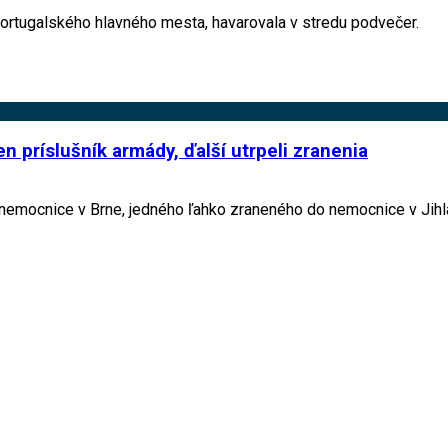
 portugalského hlavného mesta, havarovala v stredu podvečer.
n príslušník armády, ďalší utrpeli zranenia
nemocnice v Brne, jedného ľahko zraneného do nemocnice v Jihl