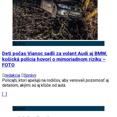
Správy
Deti počas Vianoc sadli za volant Audi aj BMW,
košická polícia hovorí o mimoriadnom riziku –
FOTO
redakcia
Správy
Policajti, ktorí apelujú na rodičov, aby venovali pozornosť aj
detailom, akými sú aj kľúče od auta.
[…]
Správy