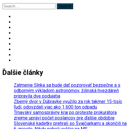
Search
for:
Ďalšie články
Zatmenie Slnka sa bude dať pozorovať bezpečne a s
odborným výkladom astronómov, žilinská hvezdáreň
pripravila dve podujatia
Zberný dvor v Dúbravke využilo za rok takmer 15-tisíc
ľudí, odovzdali viac ako 1 600 ton odpadu
Trnavský samosprávny kraj po proteste prokurátora
zrejme upraví počet poslancov pre ďalšie obdobie
Slovenské kadetky prehrali so Švajčiarkami a skončili na
6. mieste. Nikdy neboli vyššie na MS