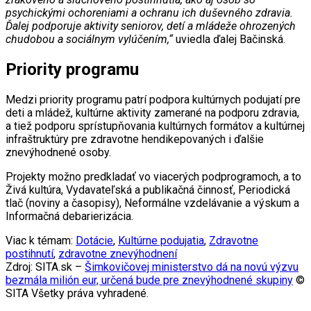
psychickými ochoreniami a ochranu ich duševného zdravia.
Ďalej podporuje aktivity seniorov, detí a mládeže ohrozených
chudobou a sociálnym vylúčením,“
uviedla ďalej Bačinská.
Priority programu
Medzi priority programu patrí podpora kultúrnych podujatí pre
deti a mládež, kultúrne aktivity zamerané na podporu zdravia,
a tiež podporu sprístupňovania kultúrnych formátov a kultúrnej
infraštruktúry pre zdravotne hendikepovaných i ďalšie
znevýhodnené osoby.
Projekty možno predkladať vo viacerých podprogramoch, a to
Živá kultúra, Vydavateľská a publikačná činnosť, Periodická
tlač (noviny a časopisy), Neformálne vzdelávanie a výskum a
Informačná debarierizácia.
Viac k témam:
Dotácie
,
Kultúrne podujatia
,
Zdravotne
postihnutí
,
zdravotne znevýhodnení
Zdroj: SITA.sk –
Šimkovičovej ministerstvo dá na novú výzvu
bezmála milión eur, určená bude pre znevýhodnené skupiny
©
SITA Všetky práva vyhradené.