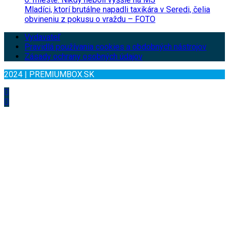
Mladíci, ktorí brutálne napadli taxikára v Seredi, čelia
obvineniu z pokusu o vraždu – FOTO
Vydavateľ
Pravidlá používania cookies a obdobných nástrojov
Zásady ochrany osobných údajov
2024 | PREMIUMBOX.SK