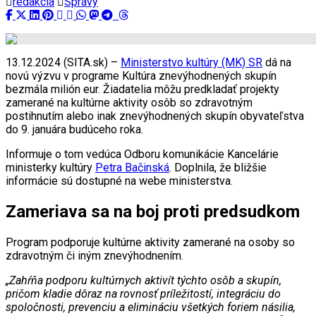
redakcia
Správy
13.12.2024 (SITA.sk) –
Ministerstvo kultúry (MK) SR
dá na
novú výzvu v programe Kultúra znevýhodnených skupín
bezmála milión eur. Žiadatelia môžu predkladať projekty
zamerané na kultúrne aktivity osôb so zdravotným
postihnutím alebo inak znevýhodnených skupín obyvateľstva
do 9. januára budúceho roka.
Informuje o tom vedúca Odboru komunikácie Kancelárie
ministerky kultúry
Petra Bačinská
. Doplnila, že bližšie
informácie sú dostupné na webe ministerstva.
Zameriava sa na boj proti predsudkom
Program podporuje kultúrne aktivity zamerané na osoby so
zdravotným či iným znevýhodnením.
„Zahŕňa podporu kultúrnych aktivít týchto osôb a skupín,
pričom kladie dôraz na rovnosť príležitostí, integráciu do
spoločnosti, prevenciu a elimináciu všetkých foriem násilia,