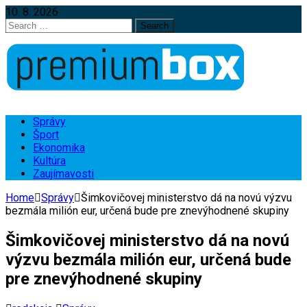
10. 8. 2026
Search
for:
Správy
Šport
Ekonomika
Kultúra
Zaujímavosti
Home
Správy
Šimkovičovej ministerstvo dá na novú výzvu
bezmála milión eur, určená bude pre znevýhodnené skupiny
Šimkovičovej ministerstvo dá na novú
výzvu bezmála milión eur, určená bude
pre znevýhodnené skupiny