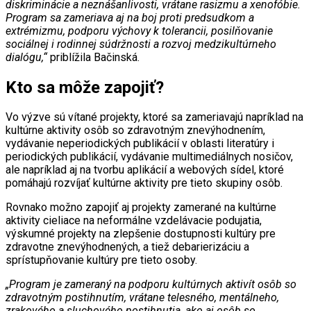
diskriminácie a neznášanlivosti, vrátane rasizmu a xenofóbie.
Program sa zameriava aj na boj proti predsudkom a
extrémizmu, podporu výchovy k tolerancii, posilňovanie
sociálnej i rodinnej súdržnosti a rozvoj medzikultúrneho
dialógu,“
priblížila Bačinská.
Kto sa môže zapojiť?
Vo výzve sú vítané projekty, ktoré sa zameriavajú napríklad na
kultúrne aktivity osôb so zdravotným znevýhodnením,
vydávanie neperiodických publikácií v oblasti literatúry i
periodických publikácií, vydávanie multimediálnych nosičov,
ale napríklad aj na tvorbu aplikácií a webových sídel, ktoré
pomáhajú rozvíjať kultúrne aktivity pre tieto skupiny osôb.
Rovnako možno zapojiť aj projekty zamerané na kultúrne
aktivity cieliace na neformálne vzdelávacie podujatia,
výskumné projekty na zlepšenie dostupnosti kultúry pre
zdravotne znevýhodnených, a tiež debarierizáciu a
sprístupňovanie kultúry pre tieto osoby.
„Program je zameraný na podporu kultúrnych aktivít osôb so
zdravotným postihnutím, vrátane telesného, mentálneho,
zrakového a sluchového postihnutia, ako aj osôb so