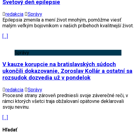
Svetový deň epilepsie
redakcia
Správy
Epilepsia zmenila a mení život mnohým, pomôžme viesť
malým veľkým bojovníkom v našich príbehoch kvalitnejší život.
[…]
Správy
V kauze korupcie na bratislavských súdoch
ukončili dokazovanie, Zoroslav Kollár a ostatní sa
rozsudok dozvedia už v pondelok
redakcia
Správy
Procesné strany zároveň predniesli svoje záverečné reči, v
rámci ktorých všetci traja obžalovaní opätovne deklarovali
svoju nevinu.
[…]
Hľadať