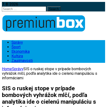
7. 8. 2026
Search
for:
Správy
Šport
Ekonomika
Kultúra
Zaujímavosti
Home
Správy
SIS o ruskej stope v prípade bombových
vyhrážok mlčí, podľa analytika ide o cielenú manipuláciu s
informáciami
SIS o ruskej stope v prípade
bombových vyhrážok mlčí, podľa
analytika ide o cielenú manipuláciu s