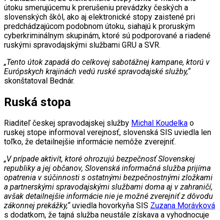
útoku smerujúcemu k prerušeniu prevádzky českých a
slovenských škôl, ako aj elektronické stopy zaistené pri
predchádzajúcom podobnom útoku, siahajú k proruským
cyberkriminálnym skupinám, ktoré sú podporované a riadené
ruskými spravodajskými službami GRU a SVR.
„Tento útok zapadá do celkovej sabotážnej kampane, ktorú v
Európskych krajinách vedú ruské spravodajské služby,“
skonštatoval Bednár.
Ruská stopa
Riaditeľ českej spravodajskej služby
Michal Koudelka
o
ruskej stope informoval verejnosť, slovenská SIS uviedla len
toľko, že detailnejšie informácie nemôže zverejniť.
„V prípade aktivít, ktoré ohrozujú bezpečnosť Slovenskej
republiky a jej občanov, Slovenská informačná služba prijíma
opatrenia v súčinnosti s ostatnými bezpečnostnými zložkami
a partnerskými spravodajskými službami doma aj v zahraničí,
avšak detailnejšie informácie nie je možné zverejniť z dôvodu
zákonnej prekážky,“
uviedla hovorkyňa SIS
Zuzana Morávková
s dodatkom, že tajná služba neustále získava a vyhodnocuje