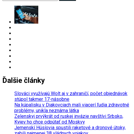
for:
Ďalšie články
Slováci využívajú Wolt aj v zahraničí, počet objednávok
stúpol takmer 17-násobne
Na kúpalisku v Diakovciach mali viacerí ľudia zdravotné
problémy, unikla neznáma látka
Zelenskyj prvýkrát od ruskej invázie navštívi Srbsko,
Kyjev ho chce odpútať od Moskvy
Jemenskí Húsíovia spustili raketové a dronové útoky,
zabili najmenej 38 vládnych vojakov