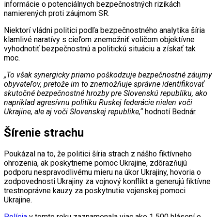
informácie o potenciálnych bezpečnostných rizikách
namierených proti záujmom SR.
Niektorí vládni politici podľa bezpečnostného analytika šíria
klamlivé naratívy s cieľom znemožniť voličom objektívne
vyhodnotiť bezpečnostnú a politickú situáciu a získať tak
moc.
„To však synergicky priamo poškodzuje bezpečnostné záujmy
obyvateľov, pretože im to znemožňuje správne identifikovať
skutočné bezpečnostné hrozby pre Slovenskú republiku, ako
napríklad agresívnu politiku Ruskej federácie nielen voči
Ukrajine, ale aj voči Slovenskej republike,“
hodnotí Bednár.
Šírenie strachu
Poukázal na to, že politici šíria strach z nášho fiktívneho
ohrozenia, ak poskytneme pomoc Ukrajine, zdôrazňujú
podporu nespravodlivému mieru na úkor Ukrajiny, hovoria o
zodpovednosti Ukrajiny za vojnový konflikt a generujú fiktívne
trestnoprávne kauzy za poskytnutie vojenskej pomoci
Ukrajine.
Polícia
v tomto roku zaznamenala viac ako 1 500 hlásení o