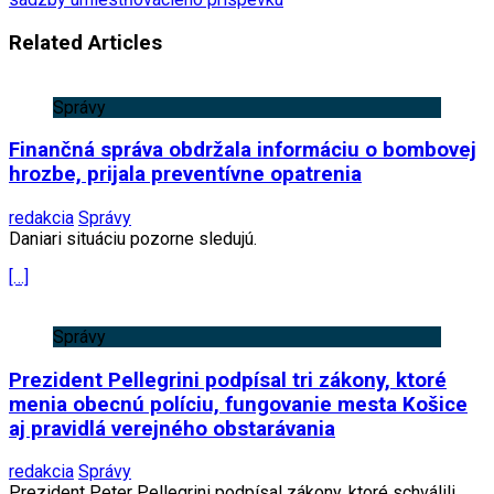
Related Articles
Správy
Finančná správa obdržala informáciu o bombovej
hrozbe, prijala preventívne opatrenia
redakcia
Správy
Daniari situáciu pozorne sledujú.
[…]
Správy
Prezident Pellegrini podpísal tri zákony, ktoré
menia obecnú políciu, fungovanie mesta Košice
aj pravidlá verejného obstarávania
redakcia
Správy
Prezident Peter Pellegrini podpísal zákony, ktoré schválili