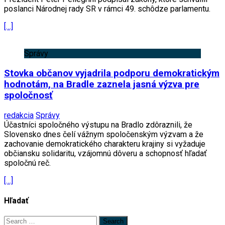
poslanci Národnej rady SR v rámci 49. schôdze parlamentu.
[…]
Správy
Stovka občanov vyjadrila podporu demokratickým
hodnotám, na Bradle zaznela jasná výzva pre
spoločnosť
redakcia
Správy
Účastníci spoločného výstupu na Bradlo zdôraznili, že
Slovensko dnes čelí vážnym spoločenským výzvam a že
zachovanie demokratického charakteru krajiny si vyžaduje
občiansku solidaritu, vzájomnú dôveru a schopnosť hľadať
spoločnú reč.
[…]
Hľadať
Search