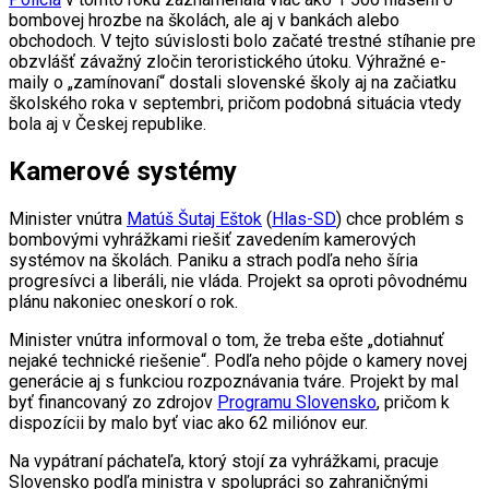
bombovej hrozbe na školách, ale aj v bankách alebo
obchodoch. V tejto súvislosti bolo začaté trestné stíhanie pre
obzvlášť závažný zločin teroristického útoku. Výhražné e-
maily o „zamínovaní“ dostali slovenské školy aj na začiatku
školského roka v septembri, pričom podobná situácia vtedy
bola aj v Českej republike.
Kamerové systémy
Minister vnútra
Matúš Šutaj Eštok
(
Hlas-SD
) chce problém s
bombovými vyhrážkami riešiť zavedením kamerových
systémov na školách. Paniku a strach podľa neho šíria
progresívci a liberáli, nie vláda. Projekt sa oproti pôvodnému
plánu nakoniec oneskorí o rok.
Minister vnútra informoval o tom, že treba ešte „dotiahnuť
nejaké technické riešenie“. Podľa neho pôjde o kamery novej
generácie aj s funkciou rozpoznávania tváre. Projekt by mal
byť financovaný zo zdrojov
Programu Slovensko
, pričom k
dispozícii by malo byť viac ako 62 miliónov eur.
Na vypátraní páchateľa, ktorý stojí za vyhrážkami, pracuje
Slovensko podľa ministra v spolupráci so zahraničnými