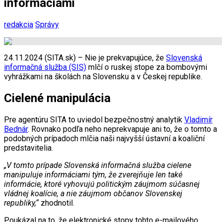
informáciami
redakcia
Správy
24.11.2024 (SITA.sk) – Nie je prekvapujúce, že
Slovenská
informačná služba (SIS)
mlčí o ruskej stope za bombovými
vyhrážkami na školách na Slovensku a v Českej republike.
Cielené manipulácia
Pre agentúru SITA to uviedol bezpečnostný analytik
Vladimír
Bednár
. Rovnako podľa neho neprekvapuje ani to, že o tomto a
podobných prípadoch mlčia naši najvyšší ústavní a koaliční
predstavitelia.
„V tomto prípade Slovenská informačná služba cielene
manipuluje informáciami tým, že zverejňuje len také
informácie, ktoré vyhovujú politickým záujmom súčasnej
vládnej koalície, a nie záujmom občanov Slovenskej
republiky,“
zhodnotil.
Poukázal na to, že elektronické stopy tohto e-mailového