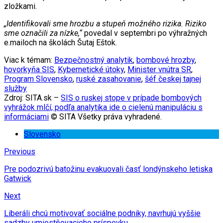
zložkami.
„Identifikovali sme hrozbu a stupeň možného rizika. Riziko
sme označili za nízke,“
povedal v septembri po výhražných
e.mailoch na školách Šutaj Eštok.
Viac k témam:
Bezpečnostný analytik
,
bombové hrozby
,
hovorkyňa SIS
,
Kybernetické útoky
,
Minister vnútra SR
,
Program Slovensko
,
ruské zasahovanie
,
šéf českej tajnej
služby
Zdroj: SITA.sk –
SIS o ruskej stope v prípade bombových
vyhrážok mlčí, podľa analytika ide o cielenú manipuláciu s
informáciami
© SITA Všetky práva vyhradené.
Slovensko
Previous
Pre podozrivú batožinu evakuovali časť londýnskeho letiska
Gatwick
Next
Liberáli chcú motivovať sociálne podniky, navrhujú vyššie
sadzby umiestňovacieho príspevku