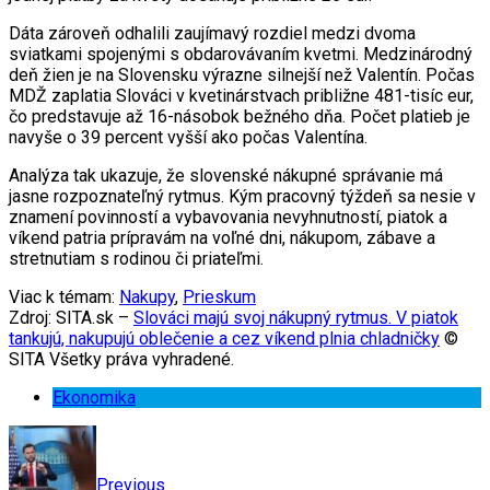
Dáta zároveň odhalili zaujímavý rozdiel medzi dvoma
sviatkami spojenými s obdarovávaním kvetmi. Medzinárodný
deň žien je na Slovensku výrazne silnejší než Valentín. Počas
MDŽ zaplatia Slováci v kvetinárstvach približne 481-tisíc eur,
čo predstavuje až 16-násobok bežného dňa. Počet platieb je
navyše o 39 percent vyšší ako počas Valentína.
Analýza tak ukazuje, že slovenské nákupné správanie má
jasne rozpoznateľný rytmus. Kým pracovný týždeň sa nesie v
znamení povinností a vybavovania nevyhnutností, piatok a
víkend patria prípravám na voľné dni, nákupom, zábave a
stretnutiam s rodinou či priateľmi.
Viac k témam:
Nakupy
,
Prieskum
Zdroj: SITA.sk –
Slováci majú svoj nákupný rytmus. V piatok
tankujú, nakupujú oblečenie a cez víkend plnia chladničky
©
SITA Všetky práva vyhradené.
Ekonomika
Previous