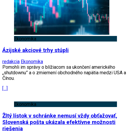
Ekonomika
Ázijské akciové trhy stúpli
redakcia
Ekonomika
Pomohli im správy o blížiacom sa ukončení amerického
„shutdownu” a o zmiernení obchodného napätia medzi USA a
Čínou.
[…]
Ekonomika
Žltý lístok v schránke nemusí vždy obťažovať,
Slovenská pošta ukázala efektívne možnosti
riešenia