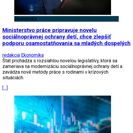
Ekonomika
Ministerstvo práce pripravuje novelu
sociálnoprávnej ochrany detí, chce zlepšiť
podporu osamostatňovania sa mladých dospelých
redakcia
Ekonomika
Štát prichádza s rozsiahlou novelou legislatívy, ktorá sa
zameriava na modernizáciu sociálnoprávnej ochrany detí a
zavádza nové metódy práce s rodinami v krízových
situáciách.
[…]