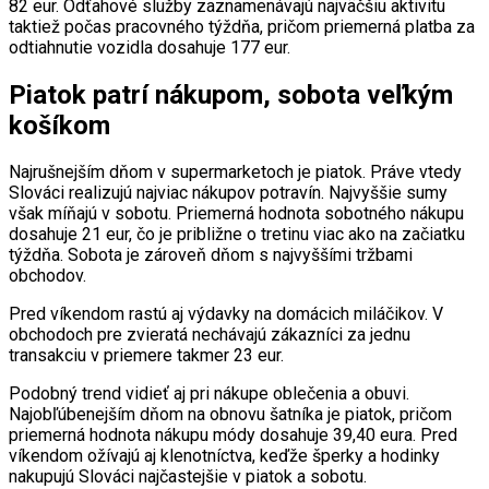
82 eur. Odťahové služby zaznamenávajú najväčšiu aktivitu
taktiež počas pracovného týždňa, pričom priemerná platba za
odtiahnutie vozidla dosahuje 177 eur.
Piatok patrí nákupom, sobota veľkým
košíkom
Najrušnejším dňom v supermarketoch je piatok. Práve vtedy
Slováci realizujú najviac nákupov potravín. Najvyššie sumy
však míňajú v sobotu. Priemerná hodnota sobotného nákupu
dosahuje 21 eur, čo je približne o tretinu viac ako na začiatku
týždňa. Sobota je zároveň dňom s najvyššími tržbami
obchodov.
Pred víkendom rastú aj výdavky na domácich miláčikov. V
obchodoch pre zvieratá nechávajú zákazníci za jednu
transakciu v priemere takmer 23 eur.
Podobný trend vidieť aj pri nákupe oblečenia a obuvi.
Najobľúbenejším dňom na obnovu šatníka je piatok, pričom
priemerná hodnota nákupu módy dosahuje 39,40 eura. Pred
víkendom ožívajú aj klenotníctva, keďže šperky a hodinky
nakupujú Slováci najčastejšie v piatok a sobotu.