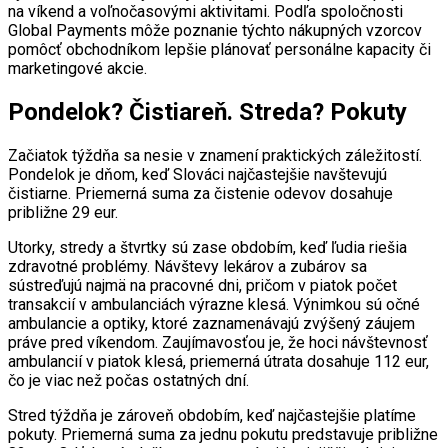
na víkend a voľnočasovými aktivitami. Podľa spoločnosti
Global Payments môže poznanie týchto nákupných vzorcov
pomôcť obchodníkom lepšie plánovať personálne kapacity či
marketingové akcie.
Pondelok? Čistiareň. Streda? Pokuty
Začiatok týždňa sa nesie v znamení praktických záležitostí.
Pondelok je dňom, keď Slováci najčastejšie navštevujú
čistiarne. Priemerná suma za čistenie odevov dosahuje
približne 29 eur.
Utorky, stredy a štvrtky sú zase obdobím, keď ľudia riešia
zdravotné problémy. Návštevy lekárov a zubárov sa
sústreďujú najmä na pracovné dni, pričom v piatok počet
transakcií v ambulanciách výrazne klesá. Výnimkou sú očné
ambulancie a optiky, ktoré zaznamenávajú zvýšený záujem
práve pred víkendom. Zaujímavosťou je, že hoci návštevnosť
ambulancií v piatok klesá, priemerná útrata dosahuje 112 eur,
čo je viac než počas ostatných dní.
Stred týždňa je zároveň obdobím, keď najčastejšie platíme
pokuty. Priemerná suma za jednu pokutu predstavuje približne