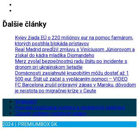
Ďalšie články
Kyjev žiada EÚ o 220 miliónov eur na pomoc farmárom,
ktorých postihla blokáda prístavov
Real Madrid predĺžil zmluvu s Viníciusom Júniorovom a
získal do kádra mladíka Diomandeho
Merz zvolal bezpečnostnú radu štátu po incidente s
dronom pri ukrajinskom lietadle
Domácnosti zasiahnuté krupobitím môžu dostať až 1
500 eur. Štát už začal s vyplácaním pomoci – VIDEO
FC Barcelona zrušil prípravný zápas v Maroku, dôvodom
je neistota po migračnej kríze v Ceute
Vydavateľ
Pravidlá používania cookies a obdobných nástrojov
Zásady ochrany osobných údajov
2024 | PREMIUMBOX.SK