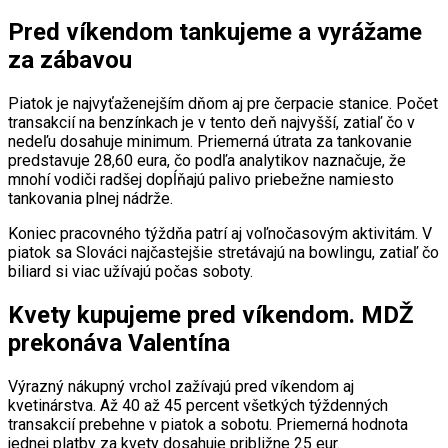
Pred víkendom tankujeme a vyrážame
za zábavou
Piatok je najvyťaženejším dňom aj pre čerpacie stanice. Počet
transakcií na benzínkach je v tento deň najvyšší, zatiaľ čo v
nedeľu dosahuje minimum. Priemerná útrata za tankovanie
predstavuje 28,60 eura, čo podľa analytikov naznačuje, že
mnohí vodiči radšej dopĺňajú palivo priebežne namiesto
tankovania plnej nádrže.
Koniec pracovného týždňa patrí aj voľnočasovým aktivitám. V
piatok sa Slováci najčastejšie stretávajú na bowlingu, zatiaľ čo
biliard si viac užívajú počas soboty.
Kvety kupujeme pred víkendom. MDŽ
prekonáva Valentína
Výrazný nákupný vrchol zažívajú pred víkendom aj
kvetinárstva. Až 40 až 45 percent všetkých týždenných
transakcií prebehne v piatok a sobotu. Priemerná hodnota
jednej platby za kvety dosahuje približne 25 eur.