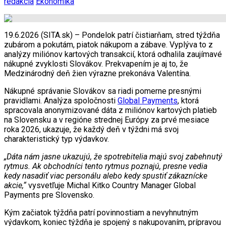
redakcia
Ekonomika
19.6.2026 (SITA.sk) – Pondelok patrí čistiarňam, stred týždňa
zubárom a pokutám, piatok nákupom a zábave. Vyplýva to z
analýzy miliónov kartových transakcií, ktorá odhalila zaujímavé
nákupné zvyklosti Slovákov. Prekvapením je aj to, že
Medzinárodný deň žien výrazne prekonáva Valentína.
Nákupné správanie Slovákov sa riadi pomerne presnými
pravidlami. Analýza spoločnosti
Global Payments
, ktorá
spracovala anonymizované dáta z miliónov kartových platieb
na Slovensku a v regióne strednej Európy za prvé mesiace
roka 2026, ukazuje, že každý deň v týždni má svoj
charakteristický typ výdavkov.
„Dáta nám jasne ukazujú, že spotrebitelia majú svoj zabehnutý
rytmus. Ak obchodníci tento rytmus poznajú, presne vedia
kedy nasadiť viac personálu alebo kedy spustiť zákaznícke
akcie,“
vysvetľuje Michal Kitko Country Manager Global
Payments pre Slovensko.
Kým začiatok týždňa patrí povinnostiam a nevyhnutným
výdavkom, koniec týždňa je spojený s nakupovaním, prípravou