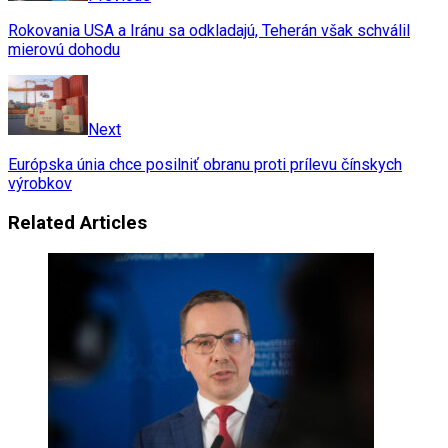
Rokovania USA a Iránu sa odkladajú, Teherán však schválil
mierovú dohodu
Next
Európska únia chce posilniť obranu proti prílevu čínskych
výrobkov
Related Articles