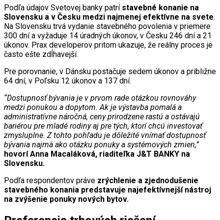
Podľa údajov Svetovej banky patrí
stavebné konanie na
Slovensku a v Česku medzi najmenej efektívne na svete
.
Na Slovensku trvá vydanie stavebného povolenia v priemere
300 dní a vyžaduje 14 úradných úkonov, v Česku 246 dní a 21
úkonov. Prax developerov pritom ukazuje, že reálny proces je
často ešte zdĺhavejší.
Pre porovnanie, v Dánsku postačuje sedem úkonov a približne
64 dní, v Poľsku 12 úkonov a 137 dní.
“Dostupnosť bývania je v prvom rade otázkou rovnováhy
medzi ponukou a dopytom. Ak je výstavba pomalá a
administratívne náročná, ceny prirodzene rastú a ostávajú
bariérou pre mladé rodiny aj pre tých, ktorí chcú investovať
zmysluplne. Z tohto pohľadu je dôležité vnímať dostupnosť
bývania najmä ako otázku ponuky a systémových zmien,
”
hovorí Anna Macaláková, riaditeľka J&T BANKY na
Slovensku.
Podľa respondentov práve
zrýchlenie a zjednodušenie
stavebného konania predstavuje najefektívnejší nástroj
na zvýšenie ponuky nových bytov.