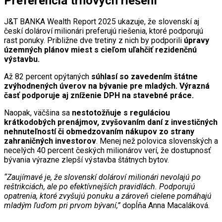
Preferencia trhových riešení
J&T BANKA Wealth Report 2025 ukazuje, že slovenskí aj
českí dolároví milionári preferujú riešenia, ktoré podporujú
rast ponuky. Približne dve tretiny z nich by podporili
úpravy
územných plánov miest s cieľom uľahčiť rezidenčnú
výstavbu.
Až 82 percent opýtaných
súhlasí so zavedením štátne
zvýhodnených úverov na bývanie pre mladých. Výrazná
časť podporuje aj zníženie DPH na stavebné práce.
Naopak, väčšina sa
nestotožňuje s reguláciou
krátkodobých prenájmov, zvyšovaním daní z investičných
nehnuteľností či obmedzovaním nákupov zo strany
zahraničných investorov
. Menej než polovica slovenských a
necelých 40 percent českých milionárov verí, že dostupnosť
bývania výrazne zlepší výstavba štátnych bytov.
“Zaujímavé je, že slovenskí dolároví milionári nevolajú po
reštrikciách, ale po efektívnejších pravidlách. Podporujú
opatrenia, ktoré zvyšujú ponuku a zároveň cielene pomáhajú
mladým ľuďom pri prvom bývaní,”
dopĺňa Anna Macaláková.