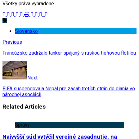
Všetky práva vyhradené.
Slovensko
Previous
Francúzsko zadržalo tanker spájaný s ruskou tieňovou flotilou
Next
FIFA suspendovala Nepál pre zásah tretích strán do diania vo
národnej asociácii
Related Articles
Správy
Najvyšší súd vytýčil verejné zasadnutie, na