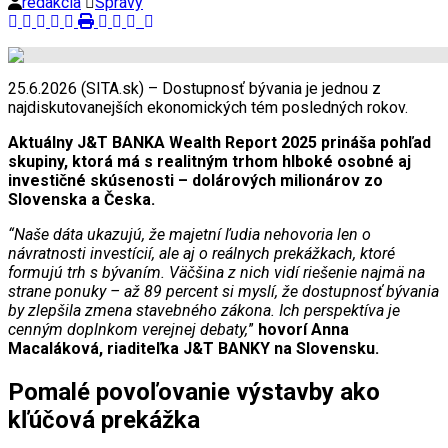
redakcia
Správy
25.6.2026 (SITA.sk) – Dostupnosť bývania je jednou z
najdiskutovanejších ekonomických tém posledných rokov.
Aktuálny J&T BANKA Wealth Report 2025 prináša pohľad
skupiny, ktorá má s realitným trhom hlboké osobné aj
investičné skúsenosti – dolárových milionárov zo
Slovenska a Česka.
“Naše dáta ukazujú, že majetní ľudia nehovoria len o
návratnosti investícií, ale aj o reálnych prekážkach, ktoré
formujú trh s bývaním. Väčšina z nich vidí riešenie najmä na
strane ponuky – až 89 percent si myslí, že dostupnosť bývania
by zlepšila zmena stavebného zákona. Ich perspektíva je
cenným doplnkom verejnej debaty,
”
hovorí Anna
Macaláková, riaditeľka J&T BANKY na Slovensku.
Pomalé povoľovanie výstavby ako
kľúčová prekážka