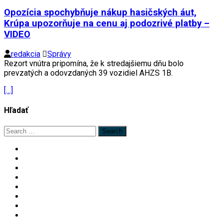
Opozícia spochybňuje nákup hasičských áut,
Krúpa upozorňuje na cenu aj podozrivé platby –
VIDEO
redakcia
Správy
Rezort vnútra pripomína, že k stredajšiemu dňu bolo
prevzatých a odovzdaných 39 vozidiel AHZS 1B.
[…]
Hľadať
Search
for: