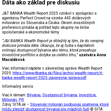
Dáta ako základ pre diskusiu
J&T BANKA Wealth Report 2025 vznikol v spolupráci s
agentúrou Perfect Crowd na vzorke 443 dolárových
milionárov zo Slovenska a Česka. Okrem investičných
preferencií prináša aj pohľad tejto skupiny na širšie
spoločenské a ekonomické témy.
“J&t BANKA Wealth Report je dôležitý aj tým, že do verejnej
diskusie prináša dáta. Ukazuje, že aj ľudia s kapitálom
vnímajú dostupnosť bývania ako tému, ktorá presahuje
investičné portfólio a dotýka sa celého trhu,
”
uzatvára Anna
Macaláková.
Viac informácií nájdete v záverečnej správe Wealth Report
2025:
https://www.jtbanka.sk/files/archiv/wealth-report/jt-
banka-wealth-report-2025-zaverecna-sprava.pdf
Informačný servis
Viac k témam:
Bývanie
,
Dostupnosť bývania
,
Investície
,
Milionári
,
PR
Zdroj: SITA.sk –
Slovenskí milionári podporujú opatrenia, ktoré
môžu zlepšiť dostupnosť bývania pre mladých ľudí
© SITA