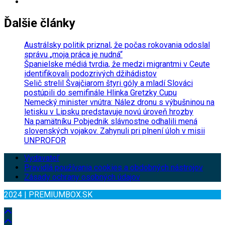
Ďalšie články
Austrálsky politik priznal, že počas rokovania odoslal
správu „moja práca je nudná“
Španielske médiá tvrdia, že medzi migrantmi v Ceute
identifikovali podozrivých džihádistov
Selič strelil Švajčiarom štyri góly a mladí Slováci
postúpili do semifinále Hlinka Gretzky Cupu
Nemecký minister vnútra: Nález dronu s výbušninou na
letisku v Lipsku predstavuje novú úroveň hrozby
Na pamätníku Pobjednik slávnostne odhalili mená
slovenských vojakov. Zahynuli pri plnení úloh v misii
UNPROFOR
Vydavateľ
Pravidlá používania cookies a obdobných nástrojov
Zásady ochrany osobných údajov
2024 | PREMIUMBOX.SK