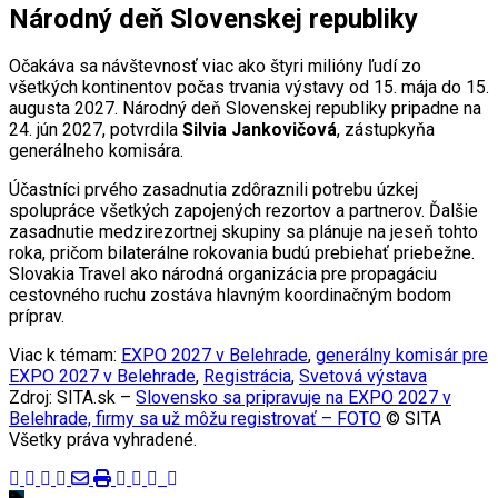
Národný deň Slovenskej republiky
Očakáva sa návštevnosť viac ako štyri milióny ľudí zo
všetkých kontinentov počas trvania výstavy od 15. mája do 15.
augusta 2027. Národný deň Slovenskej republiky pripadne na
24. jún 2027, potvrdila
Silvia Jankovičová
, zástupkyňa
generálneho komisára.
Účastníci prvého zasadnutia zdôraznili potrebu úzkej
spolupráce všetkých zapojených rezortov a partnerov. Ďalšie
zasadnutie medzirezortnej skupiny sa plánuje na jeseň tohto
roka, pričom bilaterálne rokovania budú prebiehať priebežne.
Slovakia Travel ako národná organizácia pre propagáciu
cestovného ruchu zostáva hlavným koordinačným bodom
príprav.
Viac k témam:
EXPO 2027 v Belehrade
,
generálny komisár pre
EXPO 2027 v Belehrade
,
Registrácia
,
Svetová výstava
Zdroj: SITA.sk –
Slovensko sa pripravuje na EXPO 2027 v
Belehrade, firmy sa už môžu registrovať – FOTO
© SITA
Všetky práva vyhradené.