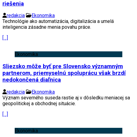
riešenia
redakcia
Ekonomika
Technológie ako automatizácia, digitalizácia a umelá
inteligencia zásadne menia povahu práce.
[…]
Ekonomika
Sliezsko môže byť pre Slovensko významným
partnerom, priemyselnú spoluprácu však brzdí
nedokončená diaľnica
redakcia
Ekonomika
Význam severného suseda rastie aj v dôsledku meniacej sa
geopolitickej a obchodnej situácie.
[…]
Ekonomika