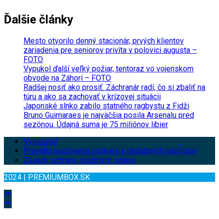
Ďalšie články
Mesto otvorilo denný stacionár, prvých klientov
zariadenia pre seniorov privíta v polovici augusta –
FOTO
Vypukol ďalší veľký požiar, tentoraz vo vojenskom
obvode na Záhorí – FOTO
Radšej nosiť ako prosiť. Záchranár radí, čo si zbaliť na
túru a ako sa zachovať v krízovej situácii
Japonské slnko zabilo statného ragbystu z Fidži
Bruno Guimaraes je najväčšia posila Arsenalu pred
sezónou. Údajná suma je 75 miliónov libier
Vydavateľ
Pravidlá používania cookies a obdobných nástrojov
Zásady ochrany osobných údajov
2024 | PREMIUMBOX.SK