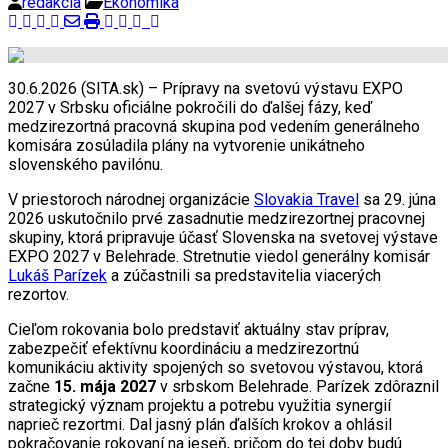
redakcia
Ekonomika
30.6.2026 (SITA.sk) – Prípravy na svetovú výstavu EXPO
2027 v Srbsku oficiálne pokročili do ďalšej fázy, keď
medzirezortná pracovná skupina pod vedením generálneho
komisára zosúladila plány na vytvorenie unikátneho
slovenského pavilónu.
V priestoroch národnej organizácie
Slovakia Travel
sa 29. júna
2026 uskutočnilo prvé zasadnutie medzirezortnej pracovnej
skupiny, ktorá pripravuje účasť Slovenska na svetovej výstave
EXPO 2027 v Belehrade. Stretnutie viedol generálny komisár
Lukáš Parízek
a zúčastnili sa predstavitelia viacerých
rezortov.
Cieľom rokovania bolo predstaviť aktuálny stav príprav,
zabezpečiť efektívnu koordináciu a medzirezortnú
komunikáciu aktivity spojených so svetovou výstavou, ktorá
začne
15. mája 2027
v srbskom Belehrade. Parízek zdôraznil
strategický význam projektu a potrebu využitia synergií
naprieč rezortmi. Dal jasný plán ďalších krokov a ohlásil
pokračovanie rokovaní na jeseň, pričom do tej doby budú