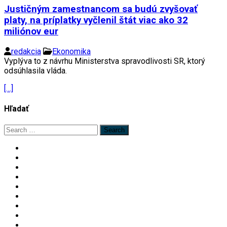
Justičným zamestnancom sa budú zvyšovať
platy, na príplatky vyčlenil štát viac ako 32
miliónov eur
redakcia
Ekonomika
Vyplýva to z návrhu Ministerstva spravodlivosti SR, ktorý
odsúhlasila vláda.
[…]
Hľadať
Search
for: