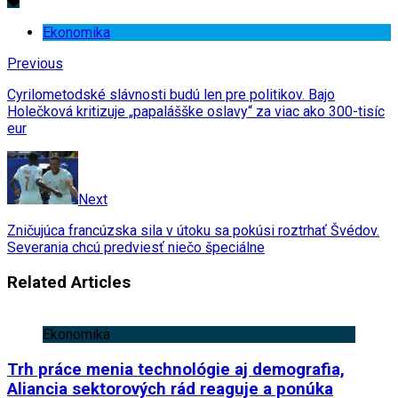
Ekonomika
Previous
Cyrilometodské slávnosti budú len pre politikov. Bajo
Holečková kritizuje „papalášške oslavy“ za viac ako 300-tisíc
eur
Next
Zničujúca francúzska sila v útoku sa pokúsi roztrhať Švédov.
Severania chcú predviesť niečo špeciálne
Related Articles
Ekonomika
Trh práce menia technológie aj demografia,
Aliancia sektorových rád reaguje a ponúka