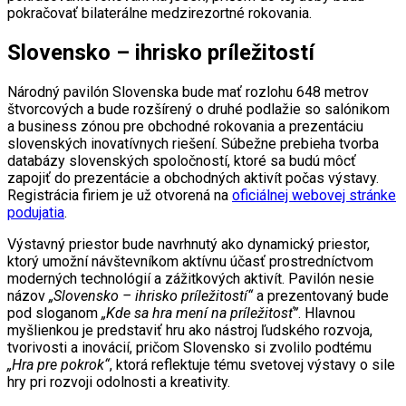
pokračovať bilaterálne medzirezortné rokovania.
Slovensko – ihrisko príležitostí
Národný pavilón Slovenska bude mať rozlohu 648 metrov
štvorcových a bude rozšírený o druhé podlažie so salónikom
a business zónou pre obchodné rokovania a prezentáciu
slovenských inovatívnych riešení. Súbežne prebieha tvorba
databázy slovenských spoločností, ktoré sa budú môcť
zapojiť do prezentácie a obchodných aktivít počas výstavy.
Registrácia firiem je už otvorená na
oficiálnej webovej stránke
podujatia
.
Výstavný priestor bude navrhnutý ako dynamický priestor,
ktorý umožní návštevníkom aktívnu účasť prostredníctvom
moderných technológií a zážitkových aktivít. Pavilón nesie
názov
„Slovensko – ihrisko príležitostí“
a prezentovaný bude
pod sloganom
„Kde sa hra mení na príležitosť”
. Hlavnou
myšlienkou je predstaviť hru ako nástroj ľudského rozvoja,
tvorivosti a inovácií, pričom Slovensko si zvolilo podtému
„Hra pre pokrok“
, ktorá reflektuje tému svetovej výstavy o sile
hry pri rozvoji odolnosti a kreativity.