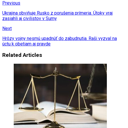
Previous
Ukrajina obviňuje Rusko z porušenia prímeria. Útoky vraj
zasiahli aj civilistov v Sumy
Next
Hrôzy vojny nesmú upadnúť do zabudnutia. Raši vyzval na
úctu k obetiam aj pravde
Related Articles