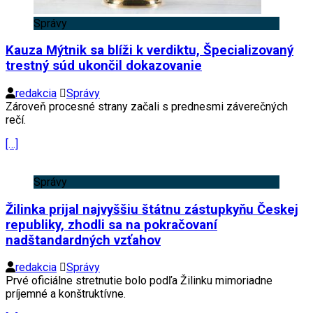
Správy
Kauza Mýtnik sa blíži k verdiktu, Špecializovaný
trestný súd ukončil dokazovanie
redakcia
Správy
Zároveň procesné strany začali s prednesmi záverečných
rečí.
[…]
Správy
Žilinka prijal najvyššiu štátnu zástupkyňu Českej
republiky, zhodli sa na pokračovaní
nadštandardných vzťahov
redakcia
Správy
Prvé oficiálne stretnutie bolo podľa Žilinku mimoriadne
príjemné a konštruktívne.