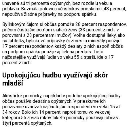
unavené sú tri percentá opýtaných, bez rozdielu veku a
pohlavia. Bezmála polovica účastníkov prieskumu, 48 percent,
nepoužíva žiadne prípravky na podporu spánku.
Bylinkovým čajom si občas pomôže 28 percent respondentov,
pričom častejšie po ňom siahajú ženy (33 percent z nich, v
porovnaní s 23 percentami mužov). Voľne dostupné lieky, ako
sú tabletky, bylinkové prípravky či zmesi a minerály použije
17 percent respondentov, každý desiaty z nich aspoň občas
na podporu spánku použije aj liek na predpis. Tieto
najčastejšie využívajú ľudia vo veku 55 a starší, ide o 17
percent z nich.
Upokojujúcu hudbu využívajú skôr
mladší
Akustické pomôcky, napríklad v podobe upokojujúcej hudby
občas používa desatina opýtaných. V prieskume ich
používanie uvádzali najčastejšie respondenti vo veku 15 až
34 rokov. Bolo ich 14 percent, naproti tomu vo vekovej
kategórii 55 a viac rokov takéto pomôcky používajú občas
štyri percentá opýtaných.