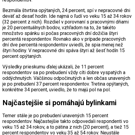
Bezmála štvrtina opýtaných, 24 percent, spí v nepracovné dni
deväť až desať hodín. Ide najmä o ľudí vo veku 15 až 34 rokov
(32 percent z nich). Rozdiel v porovnaní s pracovnými dňami
je 20 percentuálnych bodov, vzhľadom na to, že takéto
množstvo spánku si počas pracovných dní dožičia štyri
percentá respondentov. Rovnako ako v prípade pracovných
dní dve percentá respondentov uviedli, že spia menej než
štyri hodiny. V nepracovné dni spáva štyri až šesť hodín 15
percent opýtaných.
Výsledky prieskumu ďalej ukázali, že 11 percent
respondentov sa po prebudení vždy cíti dobre vyspatých a
oddýchnutých. Väčšinou odpočinutých a len občas unavených
je po prebudení 37 percent respondentov. Tretina opýtaných,
konkrétne 34 percent, uviedlo, že to majú pol na pol.
Najčastejšie si pomáhajú bylinkami
Temer stále je po prebudení unavených 15 percent
respondentov. Najčastejšie takto odpovedali respondenti vo
veku 15 až 34 rokov, a to pätina z nich (20 percent), a tiež 15
percent respondentov vo veku 35 až 54 rokov. Neustále