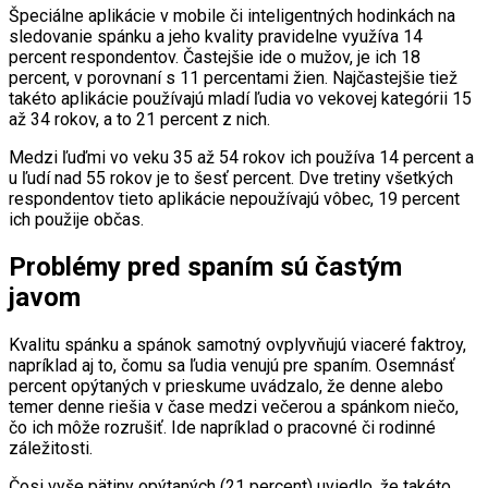
Špeciálne aplikácie v mobile či inteligentných hodinkách na
sledovanie spánku a jeho kvality pravidelne využíva 14
percent respondentov. Častejšie ide o mužov, je ich 18
percent, v porovnaní s 11 percentami žien. Najčastejšie tiež
takéto aplikácie používajú mladí ľudia vo vekovej kategórii 15
až 34 rokov, a to 21 percent z nich.
Medzi ľuďmi vo veku 35 až 54 rokov ich používa 14 percent a
u ľudí nad 55 rokov je to šesť percent. Dve tretiny všetkých
respondentov tieto aplikácie nepoužívajú vôbec, 19 percent
ich použije občas.
Problémy pred spaním sú častým
javom
Kvalitu spánku a spánok samotný ovplyvňujú viaceré faktroy,
napríklad aj to, čomu sa ľudia venujú pre spaním. Osemnásť
percent opýtaných v prieskume uvádzalo, že denne alebo
temer denne riešia v čase medzi večerou a spánkom niečo,
čo ich môže rozrušiť. Ide napríklad o pracovné či rodinné
záležitosti.
Čosi vyše pätiny opýtaných (21 percent) uviedlo, že takéto