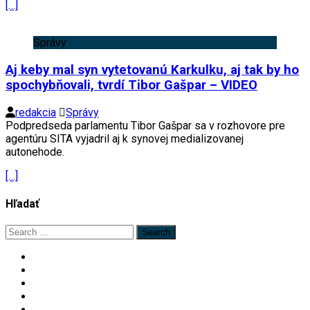
[…]
Správy
Aj keby mal syn vytetovanú Karkulku, aj tak by ho
spochybňovali, tvrdí Tibor Gašpar – VIDEO
redakcia
Správy
Podpredseda parlamentu Tibor Gašpar sa v rozhovore pre
agentúru SITA vyjadril aj k synovej medializovanej
autonehode.
[…]
Hľadať
Search
for: