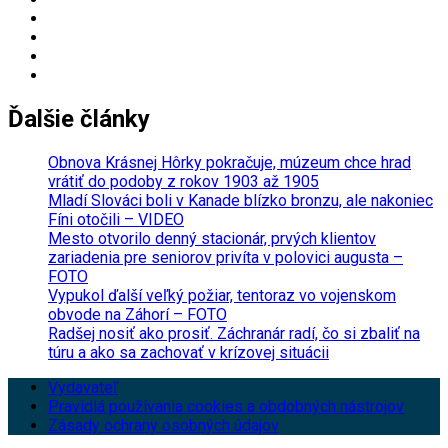
Ďalšie články
Obnova Krásnej Hôrky pokračuje, múzeum chce hrad
vrátiť do podoby z rokov 1903 až 1905
Mladí Slováci boli v Kanade blízko bronzu, ale nakoniec
Fíni otočili – VIDEO
Mesto otvorilo denný stacionár, prvých klientov
zariadenia pre seniorov privíta v polovici augusta –
FOTO
Vypukol ďalší veľký požiar, tentoraz vo vojenskom
obvode na Záhorí – FOTO
Radšej nosiť ako prosiť. Záchranár radí, čo si zbaliť na
túru a ako sa zachovať v krízovej situácii
Vydavateľ
Pravidlá používania cookies a obdobných nástrojov
Zásady ochrany osobných údajov