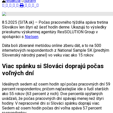
redakcia
Správy
8.5.2025 (SITA.sk) – Počas pracovného týždňa spáva tretina
Slovákov len štyri až šesť hodín denne. Ukazujú to výsledky
prieskumu výskumnej agentúry ResSOLUTION Group v
spolupráci s
Nielsen
.
Dáta boli zbierané metódou online zberu dát, a to na 500
internetových respondentoch z National Sample SK (predtým
Slovenský národný panel) vo veku viac ako 15 rokov.
Viac spánku si Slováci doprajú počas
voľných dní
Ideálnych sedem až osem hodín spí počas pracovných dní 59
percent respondentov, pričom najčastejšie ide o ľudí starších
ako 55 rokov (63 percent z nich). Dve percentá opýtaných
uvádzali, že počas pracovných dní spávajú menej než štyri
hodiny. V nepracovné dni si Slováci spánku doprajú viac.
Sedem až osem hodín počas dní voľna spáva 57 percent
respondentov.