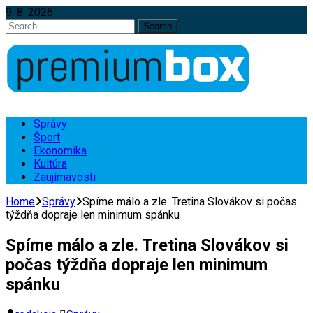
9. 8. 2026
Search
for:
Správy
Šport
Ekonomika
Kultúra
Zaujímavosti
Home
Správy
Spíme málo a zle. Tretina Slovákov si počas
týždňa dopraje len minimum spánku
Spíme málo a zle. Tretina Slovákov si
počas týždňa dopraje len minimum
spánku