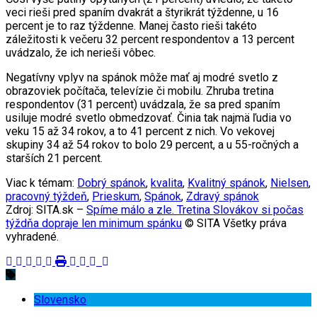
veci rieši pred spaním dvakrát a štyrikrát týždenne, u 16
percent je to raz týždenne. Manej často rieši takéto
záležitosti k večeru 32 percent respondentov a 13 percent
uvádzalo, že ich nerieši vôbec.
Negatívny vplyv na spánok môže mať aj modré svetlo z
obrazoviek počítača, televízie či mobilu. Zhruba tretina
respondentov (31 percent) uvádzala, že sa pred spaním
usiluje modré svetlo obmedzovať. Činia tak najmä ľudia vo
veku 15 až 34 rokov, a to 41 percent z nich. Vo vekovej
skupiny 34 až 54 rokov to bolo 29 percent, a u 55-ročných a
starších 21 percent.
Viac k témam:
Dobrý spánok
,
kvalita
,
Kvalitný spánok
,
Nielsen
,
pracovný týždeň
,
Prieskum
,
Spánok
,
Zdravý spánok
Zdroj: SITA.sk –
Spíme málo a zle. Tretina Slovákov si počas
týždňa dopraje len minimum spánku
© SITA Všetky práva
vyhradené.
Slovensko