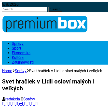
6. 8. 2026
Search
for:
Správy
Šport
Ekonomika
Kultúra
Zaujímavosti
Home
Správy
Svet hračiek v Lidli osloví malých i veľkých
Svet hračiek v Lidli osloví malých i
veľkých
redakcia
Správy