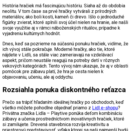
História hračiek má fascinujúcu históriu. Siaha až do obdobia
neolitu. V tom čase sa prvé hračky vytvárali z prírodných
materiálov, ako boli kosti, kameň či drevo. Išlo o jednoduché
figúrky zvierat, ktoré splnili svoj účel nielen na hranie, ale našli
svoje využitie aj v rámci náboženských rituálov, prípadne k
vyjadreniu kultúrnych hodnôt.
Dnes, keď sa pozrieme na súčasnú ponuku hračiek, vidíme, že
ich vývoj stále pokračuje. Moderné hračky, ako tie, ktoré
nájdete v Lidli, sa stále viac zameriavajú na vzdelávací
aspekt, pričom neustále reagujú na potreby detí v rôznych
vekových kategóriách. Tento vývoj nám ukazuje, že aj v oblasti
pomôcok pre zábavu platí, že hra je cesta nielen k
objavovaniu, učeniu, ale aj oddychu.
Rozsiahla ponuka diskontného reťazca
Prečo sa trápiť hľadaním ideálnej hračky po obchodoch, keď
všetko môžete pohodlne objednať priamo z
Lidl e-shopu
?
Privátna značka Lidla – Playtive ponúka deťom kombináciu
zábavy a učenia prostredníctvom inovatívnych hračiek, ktoré
si zamilujete. Drevená stavebnica rozvíja kreativitu a
priestorovú predstavivosť, vďaka ktorej sa naši najmenší budú