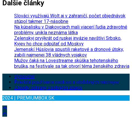
Ďalšie články
Slováci využívajú Wolt aj v zahraničí, počet objednávok
stúpol takmer 17-násobne
Na kúpalisku v Diakovciach mali viacerí ľudia zdravotné
problémy, unikla neznáma látka
Zelenskyj prvýkrát od ruskej invázie navštívi Srbsko,
Kyjev ho chce odpútať od Moskvy
Jemenskí Húsíovia spustili raketové a dronové útoky,
zabili najmenej 38 vládnych vojakov
Mužov čaká na Lovestreame skúška tehotenského
bruška, na festivale sa tak otvorí téma ženského zdravia
Vydavateľ
Pravidlá používania cookies a obdobných nástrojov
Zásady ochrany osobných údajov
2024 | PREMIUMBOX.SK