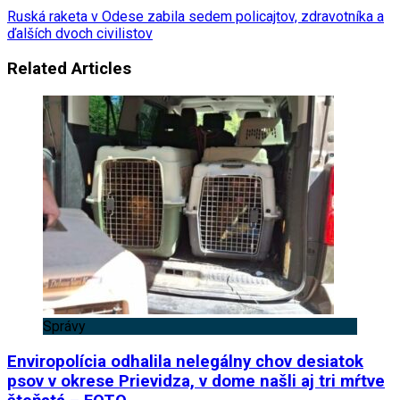
Ruská raketa v Odese zabila sedem policajtov, zdravotníka a
ďalších dvoch civilistov
Related Articles
Správy
Enviropolícia odhalila nelegálny chov desiatok
psov v okrese Prievidza, v dome našli aj tri mŕtve