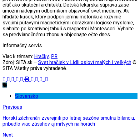
cítiť ako skutoční architekti. Detská lekárska súprava zase
umožní nádejným odborníkom objavovať svet medicíny. Ak
hľadáte kúsok, ktorý podporí jemnú motoriku a rozvinie
svojimi pútavými magnetickými obrázkami logické myslenie,
siahnite po kreatívnej tabuli s magnetmi Montessori. Vyhnite
sa predvianočnému zhonu a objednajte ešte dnes.
Informačný servis
Viac k témam:
Hračky
,
PR
Zdroj: SITA.sk –
Svet hračiek v Lidli osloví malých i veľkých
©
SITA Všetky práva vyhradené.
Slovensko
Previous
Horskí záchranári zverejnili po letnej sezóne smutnú bilanciu,
pribudlo viac zásahov aj mŕtvych na horách
Next