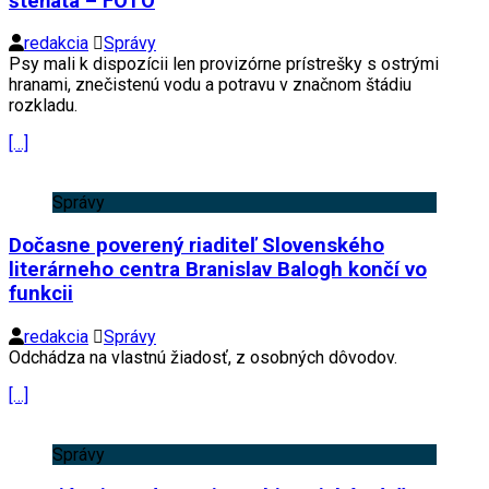
šteňatá – FOTO
redakcia
Správy
Psy mali k dispozícii len provizórne prístrešky s ostrými
hranami, znečistenú vodu a potravu v značnom štádiu
rozkladu.
[…]
Správy
Dočasne poverený riaditeľ Slovenského
literárneho centra Branislav Balogh končí vo
funkcii
redakcia
Správy
Odchádza na vlastnú žiadosť, z osobných dôvodov.
[…]
Správy