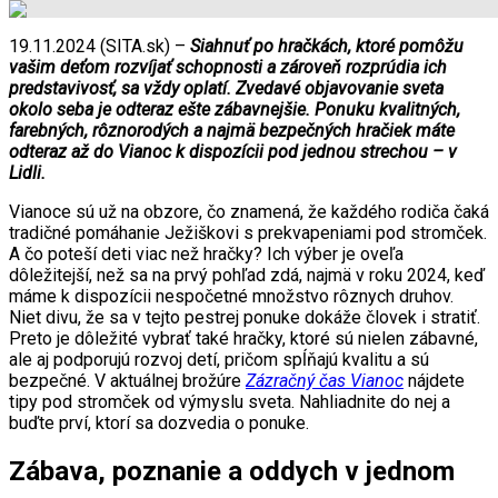
19.11.2024 (SITA.sk) –
Siahnuť po hračkách, ktoré pomôžu
vašim deťom rozvíjať schopnosti a zároveň rozprúdia ich
predstavivosť, sa vždy oplatí. Zvedavé objavovanie sveta
okolo seba je odteraz ešte zábavnejšie. Ponuku kvalitných,
farebných, rôznorodých a najmä bezpečných hračiek máte
odteraz až do Vianoc k dispozícii pod jednou strechou – v
Lidli.
Vianoce sú už na obzore, čo znamená, že každého rodiča čaká
tradičné pomáhanie Ježiškovi s prekvapeniami pod stromček.
A čo poteší deti viac než hračky? Ich výber je oveľa
dôležitejší, než sa na prvý pohľad zdá, najmä v roku 2024, keď
máme k dispozícii nespočetné množstvo rôznych druhov.
Niet divu, že sa v tejto pestrej ponuke dokáže človek i stratiť.
Preto je dôležité vybrať také hračky, ktoré sú nielen zábavné,
ale aj podporujú rozvoj detí, pričom spĺňajú kvalitu a sú
bezpečné. V aktuálnej brožúre
Zázračný čas Vianoc
nájdete
tipy pod stromček od výmyslu sveta. Nahliadnite do nej a
buďte prví, ktorí sa dozvedia o ponuke.
Zábava, poznanie a oddych v jednom