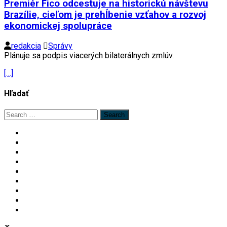
Premiér Fico odcestuje na historickú návštevu
Brazílie, cieľom je prehĺbenie vzťahov a rozvoj
ekonomickej spolupráce
redakcia
Správy
Plánuje sa podpis viacerých bilaterálnych zmlúv.
[…]
Hľadať
Search
for: