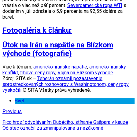
vrástla o viac než päť percent.
Severoamerická ropa WTI
s
dodaním v júli zdražela o 5,9 percenta na 92,55 dolára za
barel.
Fotogaléria k článku:
Útok na Irán a napätie na Blízkom
východe (fotografie)
Viac k témam:
americko-iránske napätie
,
americko-iránsky
konflikt
,
trhové ceny ropy
,
Vojna na Blízkom východe
Zdroj: SITA.sk –
Teherán oznámil pozastavenie
sprostredkovaných rozhovorov s Washingtonom, ceny ropy
vyskočili
© SITA Všetky práva vyhradené.
Svet
Previous
Fico hrozí odvolávaním Dubéciho, stíhanie Gašpara v kauze
Očistec označil za zmanipulované a nezákonné