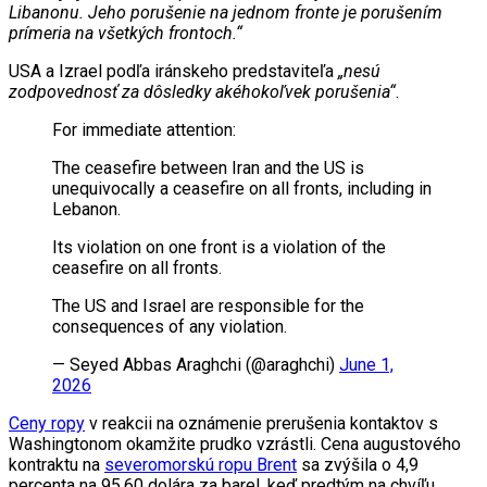
Libanonu. Jeho porušenie na jednom fronte je porušením
prímeria na všetkých frontoch.“
USA a Izrael podľa iránskeho predstaviteľa
„nesú
zodpovednosť za dôsledky akéhokoľvek porušenia“
.
For immediate attention:
The ceasefire between Iran and the US is
unequivocally a ceasefire on all fronts, including in
Lebanon.
Its violation on one front is a violation of the
ceasefire on all fronts.
The US and Israel are responsible for the
consequences of any violation.
— Seyed Abbas Araghchi (@araghchi)
June 1,
2026
Ceny ropy
v reakcii na oznámenie prerušenia kontaktov s
Washingtonom okamžite prudko vzrástli. Cena augustového
kontraktu na
severomorskú ropu Brent
sa zvýšila o 4,9
percenta na 95,60 dolára za barel, keď predtým na chvíľu