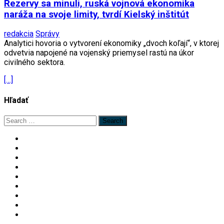
Rezervy sa minuli, ruská vojnová ekonomika
naráža na svoje limity, tvrdí Kielský inštitút
redakcia
Správy
Analytici hovoria o vytvorení ekonomiky „dvoch koľají“, v ktorej
odvetvia napojené na vojenský priemysel rastú na úkor
civilného sektora.
[…]
Hľadať
Search
for: