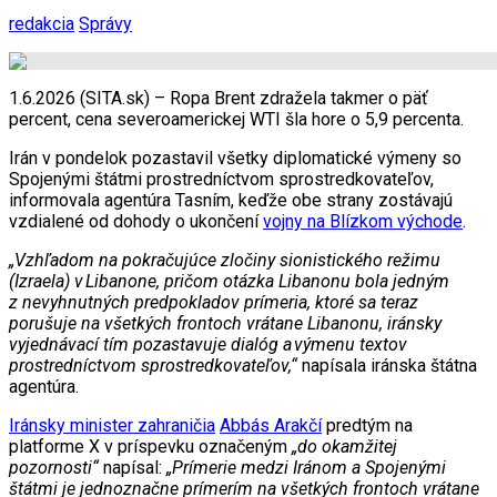
redakcia
Správy
1.6.2026 (SITA.sk) – Ropa Brent zdražela takmer o päť
percent, cena severoamerickej WTI šla hore o 5,9 percenta.
Irán v pondelok pozastavil všetky diplomatické výmeny so
Spojenými štátmi prostredníctvom sprostredkovateľov,
informovala agentúra Tasním, keďže obe strany zostávajú
vzdialené od dohody o ukončení
vojny na Blízkom východe
.
„Vzhľadom na pokračujúce zločiny sionistického režimu
(Izraela) v
Libanone, pričom otázka Libanonu bola jedným
z nevyhnutných predpokladov pr
ímeria, ktoré sa teraz
porušuje na v
šetk
ých frontoch vr
átane Libanonu, ir
ánsky
vyjedn
ávac
í t
ím pozastavuje dial
óg a
v
ýmenu textov
prostredn
íctvom sprostredkovate
ľov,
“
napísala iránska štátna
agentúra.
Iránsky minister zahraničia
Abbás Arakčí
predtým na
platforme X v príspevku označeným
„do okamžitej
pozornosti“
napísal:
„Prímerie medzi Iránom a Spojenými
štátmi je jednoznačne prímerím na všetkých frontoch vrátane