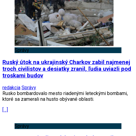
Správy
Ruský útok na ukrajinský Charkov zabil najmenej
troch civilistov a desiatky zranil, ľudia uviazli pod
troskami budov
redakcia
Správy
Rusko bombardovalo mesto riadenými leteckými bombami,
ktoré sa zamerali na husto obývané oblasti.
[…]
Správy