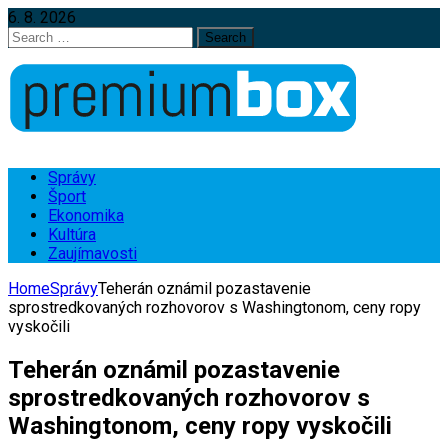
6. 8. 2026
Search
for:
Správy
Šport
Ekonomika
Kultúra
Zaujímavosti
Home
Správy
Teherán oznámil pozastavenie
sprostredkovaných rozhovorov s Washingtonom, ceny ropy
vyskočili
Teherán oznámil pozastavenie
sprostredkovaných rozhovorov s
Washingtonom, ceny ropy vyskočili