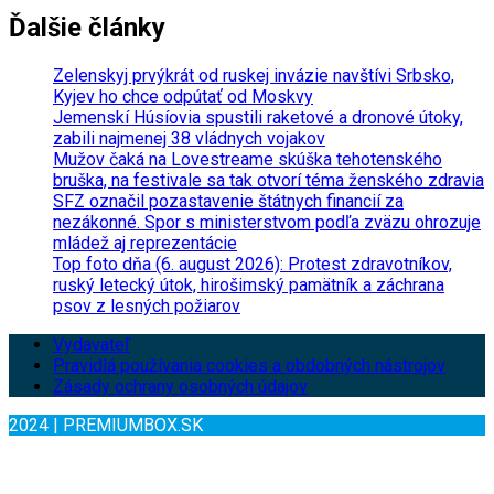
Ďalšie články
Zelenskyj prvýkrát od ruskej invázie navštívi Srbsko,
Kyjev ho chce odpútať od Moskvy
Jemenskí Húsíovia spustili raketové a dronové útoky,
zabili najmenej 38 vládnych vojakov
Mužov čaká na Lovestreame skúška tehotenského
bruška, na festivale sa tak otvorí téma ženského zdravia
SFZ označil pozastavenie štátnych financií za
nezákonné. Spor s ministerstvom podľa zväzu ohrozuje
mládež aj reprezentácie
Top foto dňa (6. august 2026): Protest zdravotníkov,
ruský letecký útok, hirošimský pamätník a záchrana
psov z lesných požiarov
Vydavateľ
Pravidlá používania cookies a obdobných nástrojov
Zásady ochrany osobných údajov
2024 | PREMIUMBOX.SK