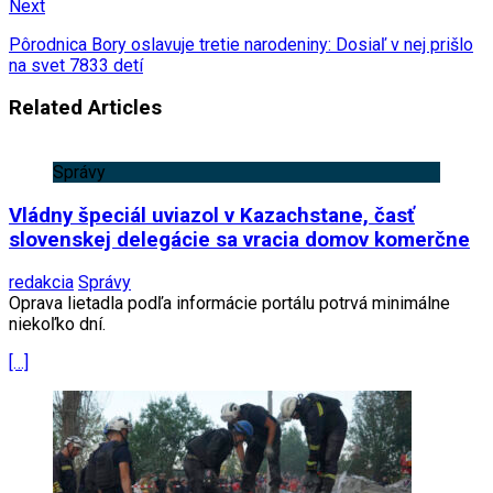
Next
Pôrodnica Bory oslavuje tretie narodeniny: Dosiaľ v nej prišlo
na svet 7833 detí
Related Articles
Správy
Vládny špeciál uviazol v Kazachstane, časť
slovenskej delegácie sa vracia domov komerčne
redakcia
Správy
Oprava lietadla podľa informácie portálu potrvá minimálne
niekoľko dní.
[…]