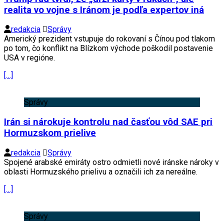
realita vo vojne s Iránom je podľa expertov iná
redakcia
Správy
Americký prezident vstupuje do rokovaní s Čínou pod tlakom
po tom, čo konflikt na Blízkom východe poškodil postavenie
USA v regióne.
[…]
Správy
Irán si nárokuje kontrolu nad časťou vôd SAE pri
Hormuzskom prielive
redakcia
Správy
Spojené arabské emiráty ostro odmietli nové iránske nároky v
oblasti Hormuzského prielivu a označili ich za nereálne.
[…]
Správy