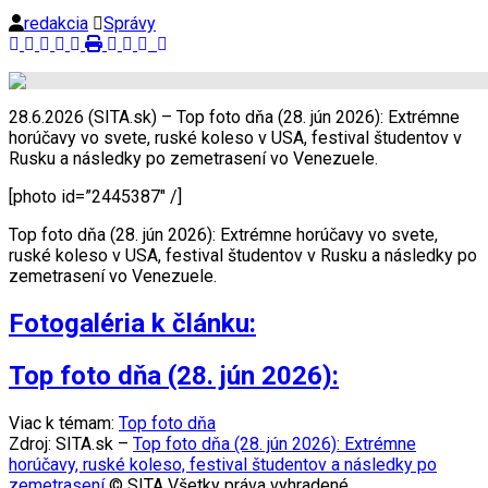
redakcia
Správy
28.6.2026 (SITA.sk) – Top foto dňa (28. jún 2026): Extrémne
horúčavy vo svete, ruské koleso v USA, festival študentov v
Rusku a následky po zemetrasení vo Venezuele.
[photo id=”2445387″ /]
Top foto dňa (28. jún 2026): Extrémne horúčavy vo svete,
ruské koleso v USA, festival študentov v Rusku a následky po
zemetrasení vo Venezuele.
Fotogaléria k článku:
Top foto dňa (28. jún 2026):
Viac k témam:
Top foto dňa
Zdroj: SITA.sk –
Top foto dňa (28. jún 2026): Extrémne
horúčavy, ruské koleso, festival študentov a následky po
zemetrasení
© SITA Všetky práva vyhradené.