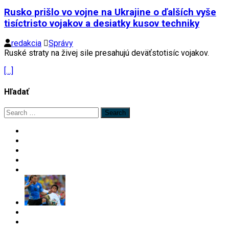
Rusko prišlo vo vojne na Ukrajine o ďalších vyše
tisíctristo vojakov a desiatky kusov techniky
redakcia
Správy
Ruské straty na živej sile presahujú deväťstotisíc vojakov.
[…]
Hľadať
Search
for: