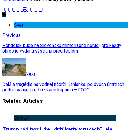
Svet
Previous
Pondelok bude na Slovensku mimoriadne horúci, pre každý
okres je vydaná výstraha pred teplom
Next
Ďalšia tragédia na vodnej nádrži Kanianka, po dvoch úmrtiach
polícia varuje pred rizikami kúpania – FOTO
Related Articles
Správy
Trump rád tvrdí, že „drží karty v rukách“, ale