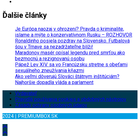
Ďalšie články
Je Európa naozaj v ohrození? Pravda o kriminalite,
islame a mýte o konzervatívnom Rusku – ROZHOVOR
Ronaldinho posiela pozdrav na Slovensko. Futbalová
šou v Trnave sa nezadržateľne blíži!
Maradonov masér opísal legendu pred smrťou ako
bezmocnú a rezignovanú osobu
Pápež Lev XIV. sa vo Francúzsku stretne s obeťami
sexuálneho zneužívania kňazmi
Ako veľmi dôverujú Slováci štátnym inštitúciám?
Najhoršie dopadla vláda a parlament
Vydavateľ
Pravidlá používania cookies a obdobných nástrojov
Zásady ochrany osobných údajov
2024 | PREMIUMBOX.SK