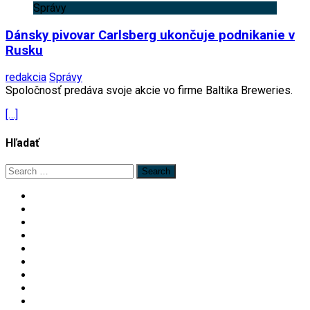
Správy
Dánsky pivovar Carlsberg ukončuje podnikanie v
Rusku
redakcia
Správy
Spoločnosť predáva svoje akcie vo firme Baltika Breweries.
[…]
Hľadať
Search
for: