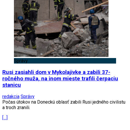
Správy
Rusi zasiahli dom v Mykolajivke a zabili 37-
ročného muža, na inom mieste trafili čerpaciu
stanicu
redakcia
Správy
Počas útokov na Doneckú oblasť zabili Rusi jedného civilistu
a troch zranili.
[…]