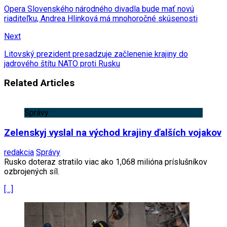
Opera Slovenského národného divadla bude mať novú
riaditeľku, Andrea Hlinková má mnohoročné skúsenosti
Next
Litovský prezident presadzuje začlenenie krajiny do
jadrového štítu NATO proti Rusku
Related Articles
Správy
Zelenskyj vyslal na východ krajiny ďalších vojakov
redakcia
Správy
Rusko doteraz stratilo viac ako 1,068 milióna príslušníkov
ozbrojených síl.
[…]