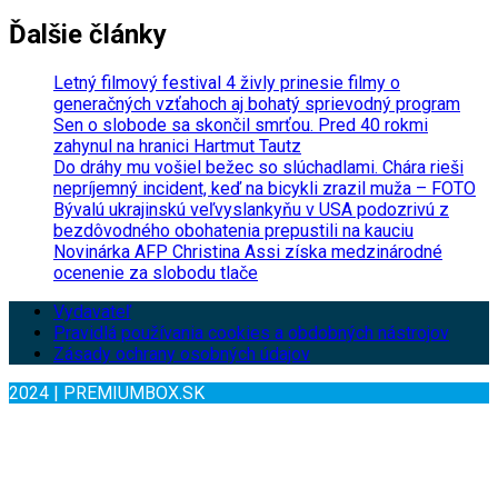
Ďalšie články
Letný filmový festival 4 živly prinesie filmy o
generačných vzťahoch aj bohatý sprievodný program
Sen o slobode sa skončil smrťou. Pred 40 rokmi
zahynul na hranici Hartmut Tautz
Do dráhy mu vošiel bežec so slúchadlami. Chára rieši
nepríjemný incident, keď na bicykli zrazil muža – FOTO
Bývalú ukrajinskú veľvyslankyňu v USA podozrivú z
bezdôvodného obohatenia prepustili na kauciu
Novinárka AFP Christina Assi získa medzinárodné
ocenenie za slobodu tlače
Vydavateľ
Pravidlá používania cookies a obdobných nástrojov
Zásady ochrany osobných údajov
2024 | PREMIUMBOX.SK