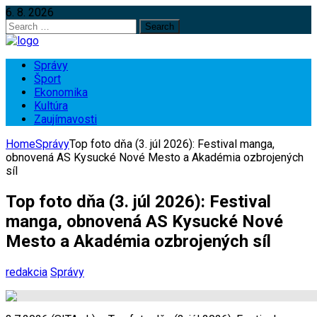
6. 8. 2026
Search
for:
Správy
Šport
Ekonomika
Kultúra
Zaujímavosti
Home
Správy
Top foto dňa (3. júl 2026): Festival manga,
obnovená AS Kysucké Nové Mesto a Akadémia ozbrojených
síl
Top foto dňa (3. júl 2026): Festival
manga, obnovená AS Kysucké Nové
Mesto a Akadémia ozbrojených síl
redakcia
Správy