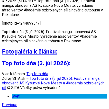
3.7.2026 (SITA.sk) – Top foto dňa (3. júl 2026): Festival
manga, obnovená AS Kysucké Nové Mesto, vyradenie
absolventov Akadémie ozbrojených síl a havária autobusu v
Pakistane.
[photo id=”2448993″ /]
Top foto dňa (3. júl 2026): Festival manga, obnovená AS
Kysucké Nové Mesto, vyradenie absolventov Akadémie
ozbrojených síl a havária autobusu v Pakistane.
Fotogaléria k článku:
Top foto dňa (3. júl 2026):
Viac k témam:
Top foto dňa
Zdroj: SITA.sk –
Top foto dňa (3. júl 2026): Festival manga,
obnovená AS Kysucké Nové Mesto a Akadémia ozbrojených
síl
© SITA Všetky práva vyhradené.
Svet
Previous