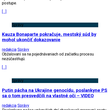
postupe.
[…]
Správy
Kauza Bonaparte pokračuje, mestský súd by
mohol ukončiť dokazovanie
redakcia
Správy
Obžalovaní sa na pojednávaniach od začiatku procesu
nezúčastňujú.
[…]
Správy
Putin pácha na Ukrajine genocídu, poslankyne PS
sa o tom presvedčili na vlastné oči – VIDEO
redakcia
Správy