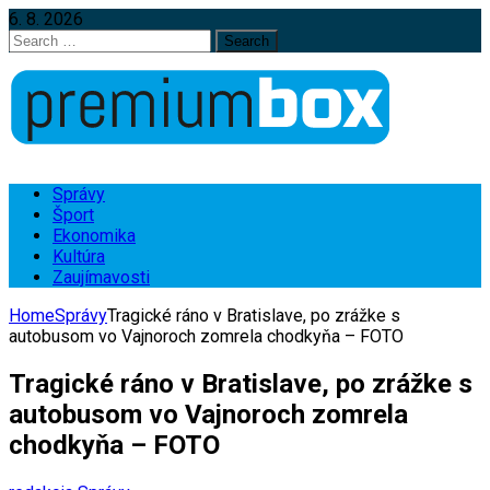
6. 8. 2026
Search
for:
Správy
Šport
Ekonomika
Kultúra
Zaujímavosti
Home
Správy
Tragické ráno v Bratislave, po zrážke s
autobusom vo Vajnoroch zomrela chodkyňa – FOTO
Tragické ráno v Bratislave, po zrážke s
autobusom vo Vajnoroch zomrela
chodkyňa – FOTO