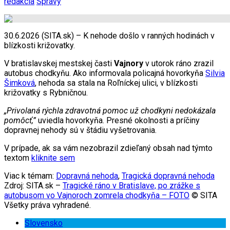
redakcia
Správy
30.6.2026 (SITA.sk) – K nehode došlo v ranných hodinách v
blízkosti križovatky.
V bratislavskej mestskej časti
Vajnory
v utorok ráno zrazil
autobus chodkyňu. Ako informovala policajná hovorkyňa
Silvia
Šimková
, nehoda sa stala na Roľníckej ulici, v blízkosti
križovatky s Rybničnou.
„Privolaná rýchla zdravotná pomoc už chodkyni nedokázala
pomôcť,”
uviedla hovorkyňa. Presné okolnosti a príčiny
dopravnej nehody sú v štádiu vyšetrovania.
V prípade, ak sa vám nezobrazil zdieľaný obsah nad týmto
textom
kliknite sem
Viac k témam:
Dopravná nehoda
,
Tragická dopravná nehoda
Zdroj: SITA.sk –
Tragické ráno v Bratislave, po zrážke s
autobusom vo Vajnoroch zomrela chodkyňa – FOTO
© SITA
Všetky práva vyhradené.
Slovensko