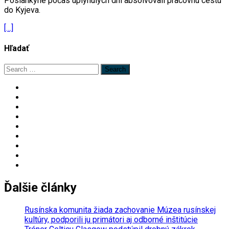
Poslankyne počas uplynulých dní absolvovali pracovnú cestu
do Kyjeva.
[…]
Hľadať
Search
for:
Ďalšie články
Rusínska komunita žiada zachovanie Múzea rusínskej
kultúry, podporili ju primátori aj odborné inštitúcie