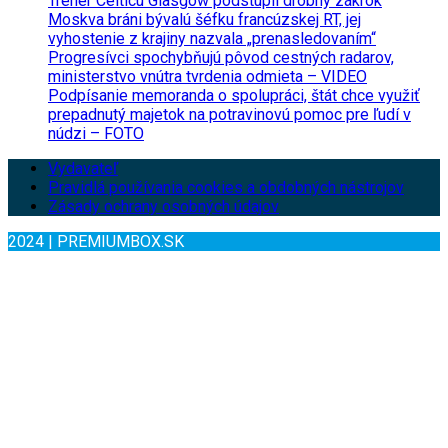
Tréner Celticu Glasgow podstúpil drobný zákrok
Moskva bráni bývalú šéfku francúzskej RT, jej
vyhostenie z krajiny nazvala „prenasledovaním“
Progresívci spochybňujú pôvod cestných radarov,
ministerstvo vnútra tvrdenia odmieta – VIDEO
Podpísanie memoranda o spolupráci, štát chce využiť
prepadnutý majetok na potravinovú pomoc pre ľudí v
núdzi – FOTO
Vydavateľ
Pravidlá používania cookies a obdobných nástrojov
Zásady ochrany osobných údajov
2024 | PREMIUMBOX.SK