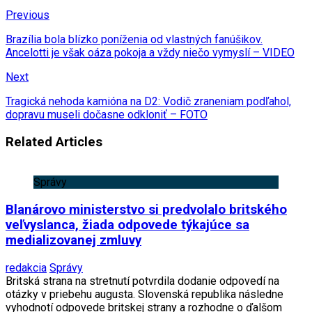
Previous
Brazília bola blízko poníženia od vlastných fanúšikov.
Ancelotti je však oáza pokoja a vždy niečo vymyslí – VIDEO
Next
Tragická nehoda kamióna na D2: Vodič zraneniam podľahol,
dopravu museli dočasne odkloniť – FOTO
Related Articles
Správy
Blanárovo ministerstvo si predvolalo britského
veľvyslanca, žiada odpovede týkajúce sa
medializovanej zmluvy
redakcia
Správy
Britská strana na stretnutí potvrdila dodanie odpovedí na
otázky v priebehu augusta. Slovenská republika následne
vyhodnotí odpovede britskej strany a rozhodne o ďalšom