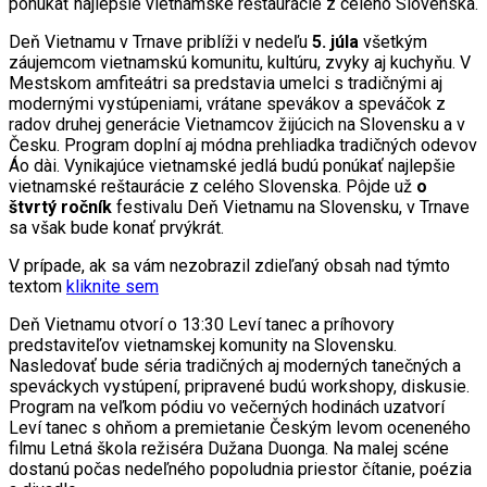
ponúkať najlepšie vietnamské reštaurácie z celého Slovenska.
Deň Vietnamu v Trnave priblíži v nedeľu
5. júla
všetkým
záujemcom vietnamskú komunitu, kultúru, zvyky aj kuchyňu. V
Mestskom amfiteátri sa predstavia umelci s tradičnými aj
modernými vystúpeniami, vrátane spevákov a speváčok z
radov druhej generácie Vietnamcov žijúcich na Slovensku a v
Česku. Program doplní aj módna prehliadka tradičných odevov
Áo dài. Vynikajúce vietnamské jedlá budú ponúkať najlepšie
vietnamské reštaurácie z celého Slovenska. Pôjde už
o
štvrtý ročník
festivalu Deň Vietnamu na Slovensku, v Trnave
sa však bude konať prvýkrát.
V prípade, ak sa vám nezobrazil zdieľaný obsah nad týmto
textom
kliknite sem
Deň Vietnamu otvorí o 13:30 Leví tanec a príhovory
predstaviteľov vietnamskej komunity na Slovensku.
Nasledovať bude séria tradičných aj moderných tanečných a
speváckych vystúpení, pripravené budú workshopy, diskusie.
Program na veľkom pódiu vo večerných hodinách uzatvorí
Leví tanec s ohňom a premietanie Českým levom oceneného
filmu Letná škola režiséra Dužana Duonga. Na malej scéne
dostanú počas nedeľného popoludnia priestor čítanie, poézia