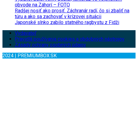
obvode na Záhorí – FOTO
Radšej nosiť ako prosiť. Záchranár radí, čo si zbaliť na
túru a ako sa zachovať v krízovej situácii
Japonské slnko zabilo statného ragbystu z Fidži
Vydavateľ
Pravidlá používania cookies a obdobných nástrojov
Zásady ochrany osobných údajov
2024 | PREMIUMBOX.SK