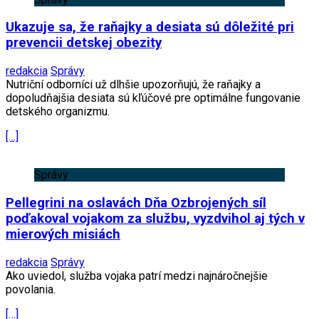
Ukazuje sa, že raňajky a desiata sú dôležité pri
prevencii detskej obezity
redakcia
Správy
Nutriční odborníci už dlhšie upozorňujú, že raňajky a
dopoludňajšia desiata sú kľúčové pre optimálne fungovanie
detského organizmu.
[…]
Správy
Pellegrini na oslavách Dňa Ozbrojených síl
poďakoval vojakom za službu, vyzdvihol aj tých v
mierových misiách
redakcia
Správy
Ako uviedol, služba vojaka patrí medzi najnáročnejšie
povolania.
[…]