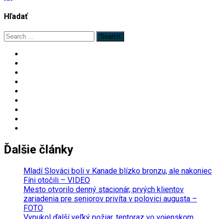
Hľadať
Search
for:
Ďalšie články
Mladí Slováci boli v Kanade blízko bronzu, ale nakoniec
Fíni otočili – VIDEO
Mesto otvorilo denný stacionár, prvých klientov
zariadenia pre seniorov privíta v polovici augusta –
FOTO
Vypukol ďalší veľký požiar, tentoraz vo vojenskom