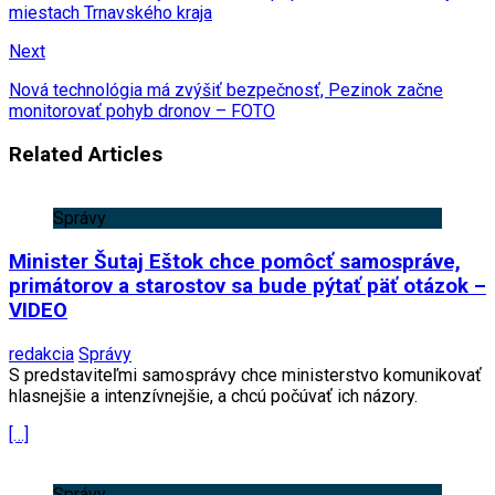
miestach Trnavského kraja
Next
Nová technológia má zvýšiť bezpečnosť, Pezinok začne
monitorovať pohyb dronov – FOTO
Related Articles
Správy
Minister Šutaj Eštok chce pomôcť samospráve,
primátorov a starostov sa bude pýtať päť otázok –
VIDEO
redakcia
Správy
S predstaviteľmi samosprávy chce ministerstvo komunikovať
hlasnejšie a intenzívnejšie, a chcú počúvať ich názory.
[…]
Správy