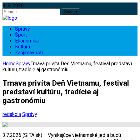
9. 8. 2026
Search
for:
Správy
Šport
Ekonomika
Kultúra
Zaujímavosti
Home
Správy
Trnava privíta Deň Vietnamu, festival predstaví
kultúru, tradície aj gastronómiu
Trnava privíta Deň Vietnamu, festival
predstaví kultúru, tradície aj
gastronómiu
redakcia
Správy
3.7.2026 (SITA.sk) – Vynikajúce vietnamské jedlá budú