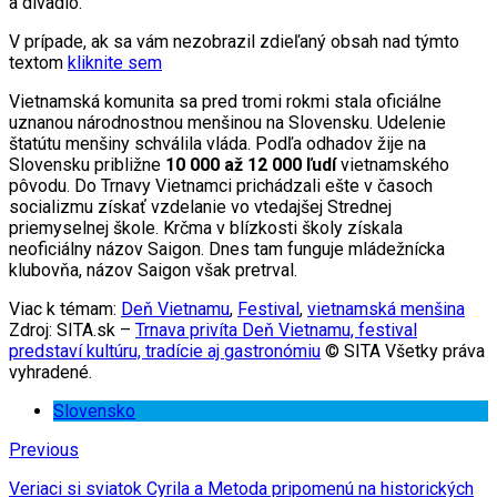
a divadlo.
V prípade, ak sa vám nezobrazil zdieľaný obsah nad týmto
textom
kliknite sem
Vietnamská komunita sa pred tromi rokmi stala oficiálne
uznanou národnostnou menšinou na Slovensku. Udelenie
štatútu menšiny schválila vláda. Podľa odhadov žije na
Slovensku približne
10 000 až 12 000 ľudí
vietnamského
pôvodu. Do Trnavy Vietnamci prichádzali ešte v časoch
socializmu získať vzdelanie vo vtedajšej Strednej
priemyselnej škole. Krčma v blízkosti školy získala
neoficiálny názov Saigon. Dnes tam funguje mládežnícka
klubovňa, názov Saigon však pretrval.
Viac k témam:
Deň Vietnamu
,
Festival
,
vietnamská menšina
Zdroj: SITA.sk –
Trnava privíta Deň Vietnamu, festival
predstaví kultúru, tradície aj gastronómiu
© SITA Všetky práva
vyhradené.
Slovensko
Previous
Veriaci si sviatok Cyrila a Metoda pripomenú na historických