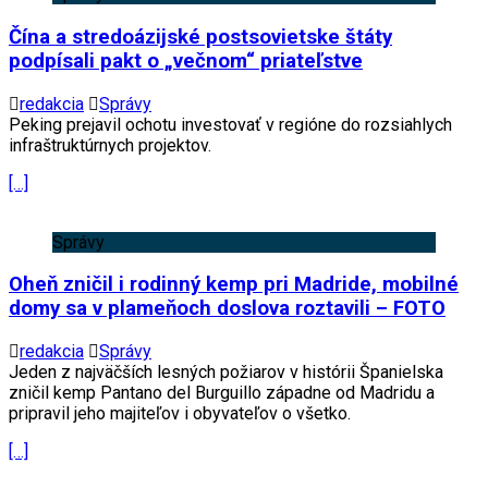
Čína a stredoázijské postsovietske štáty
podpísali pakt o „večnom“ priateľstve
redakcia
Správy
Peking prejavil ochotu investovať v regióne do rozsiahlych
infraštruktúrnych projektov.
[…]
Správy
Oheň zničil i rodinný kemp pri Madride, mobilné
domy sa v plameňoch doslova roztavili – FOTO
redakcia
Správy
Jeden z najväčších lesných požiarov v histórii Španielska
zničil kemp Pantano del Burguillo západne od Madridu a
pripravil jeho majiteľov i obyvateľov o všetko.
[…]