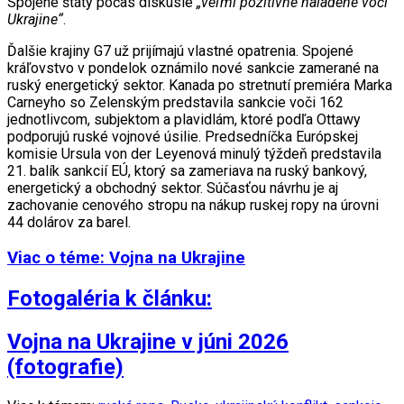
Spojené štáty počas diskusie
„veľmi pozitívne naladené voči
Ukrajine“
.
Ďalšie krajiny G7 už prijímajú vlastné opatrenia. Spojené
kráľovstvo v pondelok oznámilo nové sankcie zamerané na
ruský energetický sektor. Kanada po stretnutí premiéra Marka
Carneyho so Zelenským predstavila sankcie voči 162
jednotlivcom, subjektom a plavidlám, ktoré podľa Ottawy
podporujú ruské vojnové úsilie. Predsedníčka Európskej
komisie Ursula von der Leyenová minulý týždeň predstavila
21. balík sankcií EÚ, ktorý sa zameriava na ruský bankový,
energetický a obchodný sektor. Súčasťou návrhu je aj
zachovanie cenového stropu na nákup ruskej ropy na úrovni
44 dolárov za barel.
Viac o téme: Vojna na Ukrajine
Fotogaléria k článku:
Vojna na Ukrajine v júni 2026
(fotografie)