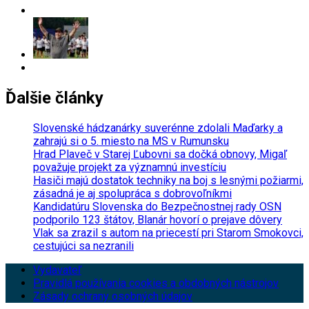
Ďalšie články
Slovenské hádzanárky suverénne zdolali Maďarky a
zahrajú si o 5. miesto na MS v Rumunsku
Hrad Plaveč v Starej Ľubovni sa dočká obnovy, Migaľ
považuje projekt za významnú investíciu
Hasiči majú dostatok techniky na boj s lesnými požiarmi,
zásadná je aj spolupráca s dobrovoľníkmi
Kandidatúru Slovenska do Bezpečnostnej rady OSN
podporilo 123 štátov, Blanár hovorí o prejave dôvery
Vlak sa zrazil s autom na priecestí pri Starom Smokovci,
cestujúci sa nezranili
Vydavateľ
Pravidlá používania cookies a obdobných nástrojov
Zásady ochrany osobných údajov