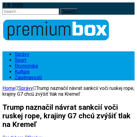
7. 8. 2026
Search
for:
Správy
Šport
Ekonomika
Kultúra
Zaujímavosti
Home
Správy
Trump naznačil návrat sankcií voči ruskej rope,
krajiny G7 chcú zvýšiť tlak na Kremeľ
Trump naznačil návrat sankcií voči
ruskej rope, krajiny G7 chcú zvýšiť tlak
na Kremeľ