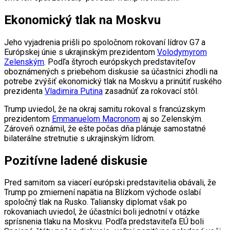
Ekonomický tlak na Moskvu
Jeho vyjadrenia prišli po spoločnom rokovaní lídrov G7 a
Európskej únie s ukrajinským prezidentom
Volodymyrom
Zelenským
. Podľa štyroch európskych predstaviteľov
oboznámených s priebehom diskusie sa účastníci zhodli na
potrebe zvýšiť ekonomický tlak na Moskvu a prinútiť ruského
prezidenta
Vladimira Putina
zasadnúť za rokovací stôl.
Trump uviedol, že na okraj samitu rokoval s francúzskym
prezidentom
Emmanuelom Macronom
aj so Zelenským.
Zároveň oznámil, že ešte počas dňa plánuje samostatné
bilaterálne stretnutie s ukrajinským lídrom.
Pozitívne ladené diskusie
Pred samitom sa viacerí európski predstavitelia obávali, že
Trump po zmiernení napätia na Blízkom východe oslabí
spoločný tlak na Rusko. Taliansky diplomat však po
rokovaniach uviedol, že účastníci boli jednotní v otázke
sprísnenia tlaku na Moskvu. Podľa predstaviteľa EÚ boli