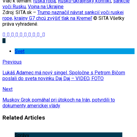
Viac k témam:
ruská ropa
,
Rusko-ukrajinský konflikt
,
sankcie
voči Rusku
,
Vojna na Ukrajine
Zdroj: SITA.sk –
Trump naznačil návrat sankcií voči ruskej
rope, krajiny G7 chcú zvýšiť tlak na Kremeľ
© SITA Všetky
práva vyhradené.
Svet
Previous
Lukáš Adamec má nový singel. Spoločne s Petrom Bičom
poslali do sveta novinku Daj Daj – VIDEO, FOTO
Next
Muskov Grok pomáhal pri útokoch na Irán, potvrdili to
dokumenty americkej vlády
Related Articles
Správy