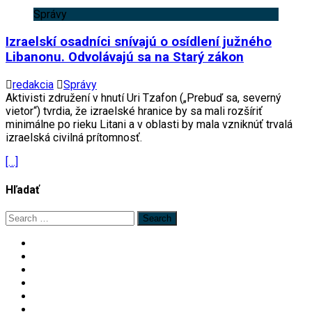
Správy
Izraelskí osadníci snívajú o osídlení južného
Libanonu. Odvolávajú sa na Starý zákon
redakcia
Správy
Aktivisti združení v hnutí Uri Tzafon („Prebuď sa, severný
vietor“) tvrdia, že izraelské hranice by sa mali rozšíriť
minimálne po rieku Litani a v oblasti by mala vzniknúť trvalá
izraelská civilná prítomnosť.
[…]
Hľadať
Search
for: