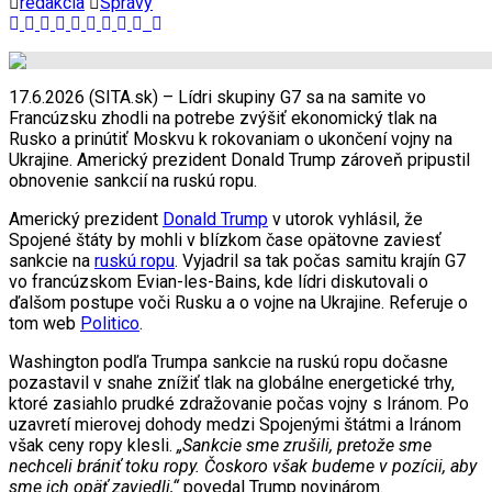
redakcia
Správy
17.6.2026 (SITA.sk) – Lídri skupiny G7 sa na samite vo
Francúzsku zhodli na potrebe zvýšiť ekonomický tlak na
Rusko a prinútiť Moskvu k rokovaniam o ukončení vojny na
Ukrajine. Americký prezident Donald Trump zároveň pripustil
obnovenie sankcií na ruskú ropu.
Americký prezident
Donald Trump
v utorok vyhlásil, že
Spojené štáty by mohli v blízkom čase opätovne zaviesť
sankcie na
ruskú ropu
. Vyjadril sa tak počas samitu krajín G7
vo francúzskom Evian-les-Bains, kde lídri diskutovali o
ďalšom postupe voči Rusku a o vojne na Ukrajine. Referuje o
tom web
Politico
.
Washington podľa Trumpa sankcie na ruskú ropu dočasne
pozastavil v snahe znížiť tlak na globálne energetické trhy,
ktoré zasiahlo prudké zdražovanie počas vojny s Iránom. Po
uzavretí mierovej dohody medzi Spojenými štátmi a Iránom
však ceny ropy klesli.
„Sankcie sme zrušili, pretože sme
nechceli brániť toku ropy. Čoskoro však budeme v pozícii, aby
sme ich opäť zaviedli,“
povedal Trump novinárom.