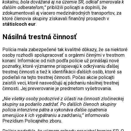
kokaínu, bola dovážaná aj na územie SR, odkiaľ smerovala k
ďalším odberateľom,”
priblížili policajti a doplnili, že
zdokumentovali aj viacero medzinárodných transportov, za
ktoré členovia skupiny získavali finančný prospech v
státisícoch eur
.
Násilná trestná činnosť
Polícia mala zabezpečené tak kvalitné dôkazy, že sa niektoré
osoby rozhodli spolupracovať s orgánmi činnými v trestnom
konaní. Informácie od nich podľa polície už prinášajú nové
poznatky, ktoré významne prispievajú k odkrývaniu ďalšej
trestnej činnosti a tiež k identifikácii ďalších osôb, ktoré sa
podieľali na tejto trestnej činnosti. Počas akcie policajti
zaistili veci, ktoré nasvedčujú aj páchaniu násilnej trestnej
činnosti. Jej preverovanie je predmetom vyšetrovania.
„
Nie všetky osoby podozrivé z účasti na činnosti zločineckej
skupiny sa podarilo zadržať. Po ďalších členoch skupiny
polícia intenzívne pátra a vykonáva ďalšie opatrenia
smerujúce k ich vypátraniu a zadržaniu,”
informovalo
Prezídium Policajného zboru.