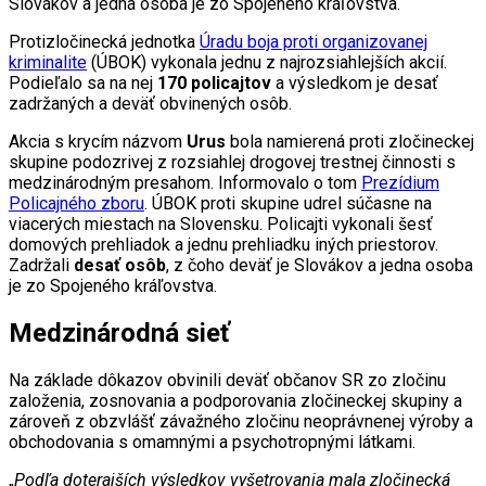
Slovákov a jedna osoba je zo Spojeného kráľovstva.
Protizločinecká jednotka
Úradu boja proti organizovanej
kriminalite
(ÚBOK) vykonala jednu z najrozsiahlejších akcií.
Podieľalo sa na nej
170 policajtov
a výsledkom je desať
zadržaných a deväť obvinených osôb.
Akcia s krycím názvom
Urus
bola namierená proti zločineckej
skupine podozrivej z rozsiahlej drogovej trestnej činnosti s
medzinárodným presahom. Informovalo o tom
Prezídium
Policajného zboru
. ÚBOK proti skupine udrel súčasne na
viacerých miestach na Slovensku. Policajti vykonali šesť
domových prehliadok a jednu prehliadku iných priestorov.
Zadržali
desať osôb
, z čoho deväť je Slovákov a jedna osoba
je zo Spojeného kráľovstva.
Medzinárodná sieť
Na základe dôkazov obvinili deväť občanov SR zo zločinu
založenia, zosnovania a podporovania zločineckej skupiny a
zároveň z obzvlášť závažného zločinu neoprávnenej výroby a
obchodovania s omamnými a psychotropnými látkami.
„
Podľa doterajších výsledkov vyšetrovania mala zločinecká