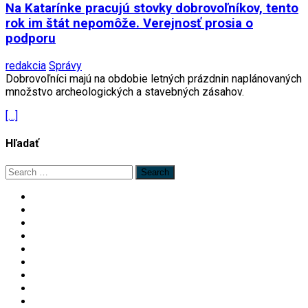
Na Katarínke pracujú stovky dobrovoľníkov, tento
rok im štát nepomôže. Verejnosť prosia o
podporu
redakcia
Správy
Dobrovoľníci majú na obdobie letných prázdnin naplánovaných
množstvo archeologických a stavebných zásahov.
[…]
Hľadať
Search
for: