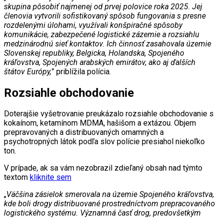
skupina pôsobiť najmenej od prvej polovice roka 2025. Jej
členovia vytvorili sofistikovaný spôsob fungovania s presne
rozdelenými úlohami, využívali konšpiračné spôsoby
komunikácie, zabezpečené logistické zázemie a rozsiahlu
medzinárodnú sieť kontaktov. Ich činnosť zasahovala územie
Slovenskej republiky, Belgicka, Holandska, Spojeného
kráľovstva, Spojených arabských emirátov, ako aj ďalších
štátov Európy,
” priblížila polícia.
Rozsiahle obchodovanie
Doterajšie vyšetrovanie preukázalo rozsiahle obchodovanie s
kokaínom, ketamínom MDMA, hašišom a extázou. Objem
prepravovaných a distribuovaných omamných a
psychotropných látok podľa slov polície presiahol niekoľko
ton.
V prípade, ak sa vám nezobrazil zdieľaný obsah nad týmto
textom
kliknite sem
„
Väčšina zásielok smerovala na územie Spojeného kráľovstva,
kde boli drogy distribuované prostredníctvom prepracovaného
logistického systému. Významná časť drog, predovšetkým