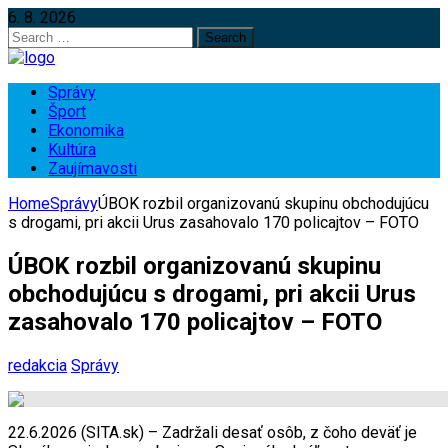
6. 8. 2026
Search
for:
Správy
Šport
Ekonomika
Kultúra
Zaujímavosti
Home
Správy
ÚBOK rozbil organizovanú skupinu obchodujúcu
s drogami, pri akcii Urus zasahovalo 170 policajtov – FOTO
ÚBOK rozbil organizovanú skupinu
obchodujúcu s drogami, pri akcii Urus
zasahovalo 170 policajtov – FOTO
redakcia
Správy
22.6.2026 (SITA.sk) – Zadržali desať osôb, z čoho deväť je