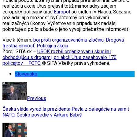
Polícia podotkla, že význam prípadu presiahol hranice SR. O
realizáciu akcie Urus prejavil totiž mimoriadny záujem
európsky policajný úrad
Europol
so sídlom v Haagu. Súčasne
požiadal aj o možnosť byť prítomný pri vykonávaní
realizačných úkonov. Vyšetrovanie prípadu tak naďalej
pokračuje a polícia bude o jeho vývoji priebežne informovať.
Viac k témam:
boj proti organizovanému zločinu
,
Drogová
trestná činnosť
,
Policajná akcia
Zdroj: SITA.sk –
ÚBOK rozbil organizovanú skupinu
obchodujúcu s drogami, pri akcii Urus zasahovalo 170
policajtov – FOTO
© SITA Všetky práva vyhradené.
Slovensko
Previous
Česká vláda vyradila prezidenta Pavla z delegácie na samit
NATO, Česko povedie v Ankare Babiš