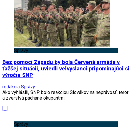
Správy
Bez pomoci Západu by bola Červená armáda v
ťažšej situácii, uviedli veľvyslanci pripomínajúci si
výročie SNP
redakcia
Správy
Ako vyhlásili, SNP bolo reakciou Slovákov na neprávosť, teror
a zverstvá páchané okupantmi.
[…]
Správy