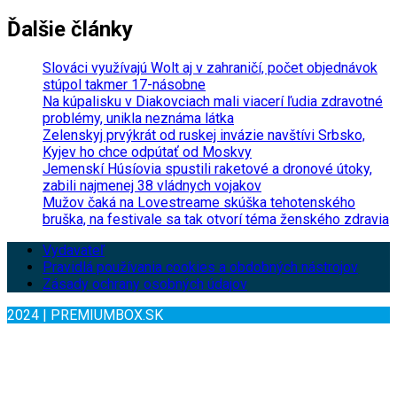
Ďalšie články
Slováci využívajú Wolt aj v zahraničí, počet objednávok
stúpol takmer 17-násobne
Na kúpalisku v Diakovciach mali viacerí ľudia zdravotné
problémy, unikla neznáma látka
Zelenskyj prvýkrát od ruskej invázie navštívi Srbsko,
Kyjev ho chce odpútať od Moskvy
Jemenskí Húsíovia spustili raketové a dronové útoky,
zabili najmenej 38 vládnych vojakov
Mužov čaká na Lovestreame skúška tehotenského
bruška, na festivale sa tak otvorí téma ženského zdravia
Vydavateľ
Pravidlá používania cookies a obdobných nástrojov
Zásady ochrany osobných údajov
2024 | PREMIUMBOX.SK