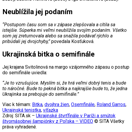
Neublížila jej podaním
“Postupom času som sa v zápase zlepšovala a cítila sa
istejšie. Súperka mi veľmi neublížila svojím podaním. Všetko
som jej zreturnovala alebo sa snažila podávať rýchlo a
pribúdali jej dvojchyby,”
povedala Kosťuková.
Ukrajinská bitka o semifinále
Jej krajana Svitolinová na margo vzájomného zápasu o postup
do semifinále uviedla:
“Je to vzrušujúce. Myslím si, že hrá veľmi dobrý tenis a bude
to náročné. Bude to pekná bitka a najkrajšie bude to, že jedna
Ukrajinka sa prebojuje do semifinále.”
Viac k témam:
Bitka
,
dvojhra žien
,
Osemfinále
,
Roland Garros
,
Ukrajinská tenistka
,
víťazka
Zdroj: SITA.sk –
Ukrajinské štvrťfinále v Paríži a smútok
štvornásobnej šampiónky z Poľska – VIDEO
© SITA Všetky
práva vyhradené.