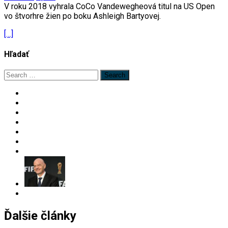
V roku 2018 vyhrala CoCo Vandewegheová titul na US Open
vo štvorhre žien po boku Ashleigh Bartyovej.
[…]
Hľadať
Search
for:
Ďalšie články