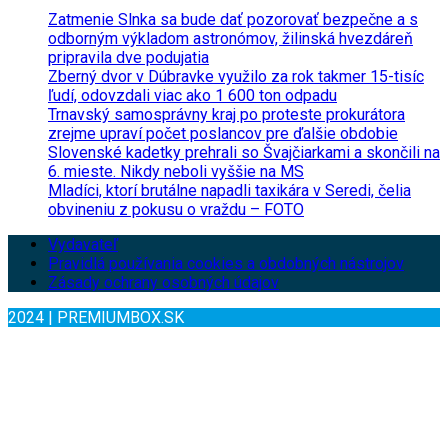
Zatmenie Slnka sa bude dať pozorovať bezpečne a s
odborným výkladom astronómov, žilinská hvezdáreň
pripravila dve podujatia
Zberný dvor v Dúbravke využilo za rok takmer 15-tisíc
ľudí, odovzdali viac ako 1 600 ton odpadu
Trnavský samosprávny kraj po proteste prokurátora
zrejme upraví počet poslancov pre ďalšie obdobie
Slovenské kadetky prehrali so Švajčiarkami a skončili na
6. mieste. Nikdy neboli vyššie na MS
Mladíci, ktorí brutálne napadli taxikára v Seredi, čelia
obvineniu z pokusu o vraždu – FOTO
Vydavateľ
Pravidlá používania cookies a obdobných nástrojov
Zásady ochrany osobných údajov
2024 | PREMIUMBOX.SK