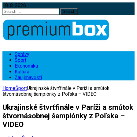
10. 8. 2026
Search
for:
Správy
Šport
Ekonomika
Kultúra
Zaujímavosti
Home
Šport
Ukrajinské štvrťfinále v Paríži a smútok
štvornásobnej šampiónky z Poľska – VIDEO
Ukrajinské štvrťfinále v Paríži a smútok
štvornásobnej šampiónky z Poľska –
VIDEO