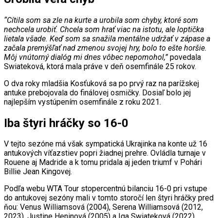
“Cítila som sa zle na kurte a urobila som chyby, ktoré som
nechcela urobiť. Chcela som hrať viac na istotu, ale loptička
lietala všade. Keď som sa snažila mentálne udržať v zápase a
začala premýšľať nad zmenou svojej hry, bolo to ešte horšie.
Môj vnútorný dialóg mi dnes vôbec nepomohol,”
povedala
Swiateková, ktorá mala práve v deň osemfinále 25 rokov.
O dva roky mladšia Kosťuková sa po prvý raz na parížskej
antuke prebojovala do finálovej osmičky. Dosiaľ bolo jej
najlepším vystúpením osemfinále z roku 2021.
Iba štyri hráčky so 16-0
V tejto sezóne má však sympatická Ukrajinka na konte už 16
antukových víťazstiev popri žiadnej prehre. Ovládla turnaje v
Rouene aj Madride a k tomu pridala aj jeden triumf v Pohári
Billie Jean Kingovej.
Podľa webu WTA Tour stopercentnú bilanciu 16-0 pri vstupe
do antukovej sezóny mali v tomto storočí len štyri hráčky pred
ňou: Venus Williamsová (2004), Serena Williamsová (2012,
2023), Justine Heninová (2005) a Iga Swiateková (2022).