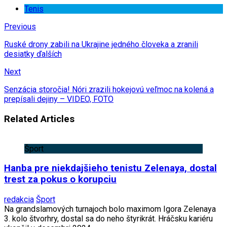
Tenis
Previous
Ruské drony zabili na Ukrajine jedného človeka a zranili
desiatky ďalších
Next
Senzácia storočia! Nóri zrazili hokejovú veľmoc na kolená a
prepísali dejiny – VIDEO, FOTO
Related Articles
Šport
Hanba pre niekdajšieho tenistu Zelenaya, dostal
trest za pokus o korupciu
redakcia
Šport
Na grandslamových turnajoch bolo maximom Igora Zelenaya
3. kolo štvorhry, dostal sa do neho štyrikrát. Hráčsku kariéru