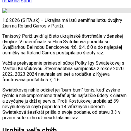
redakcia
Šport
1.6.2026 (SITA.sk) – Ukrajina má istú semifinalistku dvojhry
žien na Roland Garros v Paríži.
Tenisový Paríž uvidí aj čisto ukrajinské štvrťfinále v ženskej
dvojhre. V osemfinále si Elina Svitolinová poradila so
Švajčiarkou Belindou Bencicovou 4:6, 6:4, 6:0 a do najlepšej
osmičky na Roland Garros postúpila po šiesty raz.
Väčšie prekvapenie priniesol súboj Poľky Igy Swiatekovej s
Martou Kosťukovou. Štvornásobná šampiónka z rokov 2020,
2022, 2023 2024 neuhrala ani set a rodáčke z Kyjeva
frustrovaná podľahla 5:7, 1:6.
Swiatekovej náhle odišiel jej “bum-bum” tenis, keď zvykne
rýchlo a nekompromisne triafať aj tie najťažšie údery k čiaram
a zvyčajne ju drží aj servis. Proti Kosťukovej urobila až 39
nevynútených chýb popri len 14 víťazných úderoch.
Swiateková šesťkrát prišla o svoje podanie, od stavu 3:3 v
prvom sete si ho už neudržala ani raz.
Urobila veľa chýb