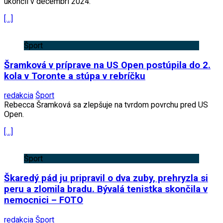
ukončil v decembri 2024.
[…]
Šport
Šramková v príprave na US Open postúpila do 2.
kola v Toronte a stúpa v rebríčku
redakcia
Šport
Rebecca Šramková sa zlepšuje na tvrdom povrchu pred US
Open.
[…]
Šport
Škaredý pád ju pripravil o dva zuby, prehryzla si
peru a zlomila bradu. Bývalá tenistka skončila v
nemocnici – FOTO
redakcia
Šport