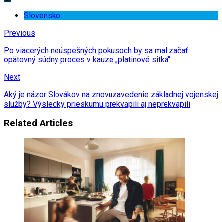
Slovensko
Previous
Po viacerých neúspešných pokusoch by sa mal začať
opätovný súdny proces v kauze „platinové sitká“
Next
Aký je názor Slovákov na znovuzavedenie základnej vojenskej
služby? Výsledky prieskumu prekvapili aj neprekvapili
Related Articles