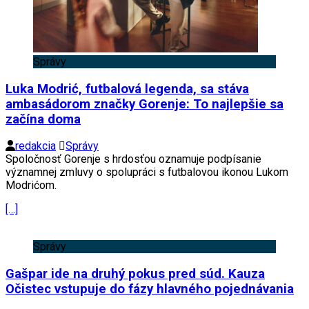
Správy
Luka Modrić, futbalová legenda, sa stáva
ambasádorom značky Gorenje: To najlepšie sa
začína doma
redakcia
Správy
Spoločnosť Gorenje s hrdosťou oznamuje podpísanie
významnej zmluvy o spolupráci s futbalovou ikonou Lukom
Modrićom.
[…]
Správy
Gašpar ide na druhý pokus pred súd. Kauza
Očistec vstupuje do fázy hlavného pojednávania