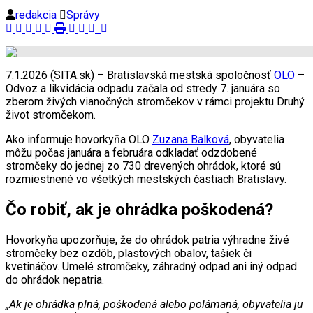
redakcia
Správy
7.1.2026 (SITA.sk) – Bratislavská mestská spoločnosť
OLO
–
Odvoz a likvidácia odpadu začala od stredy 7. januára so
zberom živých vianočných stromčekov v rámci projektu Druhý
život stromčekom.
Ako informuje hovorkyňa OLO
Zuzana Balková
, obyvatelia
môžu počas januára a februára odkladať odzdobené
stromčeky do jednej zo 730 drevených ohrádok, ktoré sú
rozmiestnené vo všetkých mestských častiach Bratislavy.
Čo robiť, ak je ohrádka poškodená?
Hovorkyňa upozorňuje, že do ohrádok patria výhradne živé
stromčeky bez ozdôb, plastových obalov, tašiek či
kvetináčov. Umelé stromčeky, záhradný odpad ani iný odpad
do ohrádok nepatria.
„Ak je ohrádka plná, poškodená alebo polámaná, obyvatelia ju