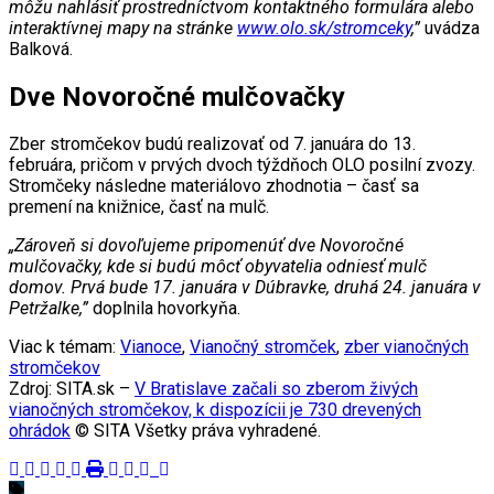
môžu nahlásiť prostredníctvom kontaktného formulára alebo
interaktívnej mapy na stránke
www.olo.sk/stromceky
,”
uvádza
Balková.
Dve Novoročné mulčovačky
Zber stromčekov budú realizovať od 7. januára do 13.
februára, pričom v prvých dvoch týždňoch OLO posilní zvozy.
Stromčeky následne materiálovo zhodnotia – časť sa
premení na knižnice, časť na mulč.
„Zároveň si dovoľujeme pripomenúť dve Novoročné
mulčovačky, kde si budú môcť obyvatelia odniesť mulč
domov. Prvá bude 17. januára v Dúbravke, druhá 24. januára v
Petržalke,”
doplnila hovorkyňa.
Viac k témam:
Vianoce
,
Vianočný stromček
,
zber vianočných
stromčekov
Zdroj: SITA.sk –
V Bratislave začali so zberom živých
vianočných stromčekov, k dispozícii je 730 drevených
ohrádok
© SITA Všetky práva vyhradené.