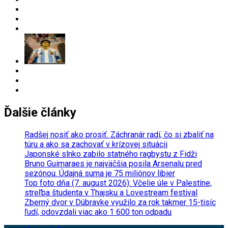
Ďalšie články
Radšej nosiť ako prosiť. Záchranár radí, čo si zbaliť na
túru a ako sa zachovať v krízovej situácii
Japonské slnko zabilo statného ragbystu z Fidži
Bruno Guimaraes je najväčšia posila Arsenalu pred
sezónou. Údajná suma je 75 miliónov libier
Top foto dňa (7. august 2026): Včelie úle v Palestíne,
streľba študenta v Thajsku a Lovestream festival
Zberný dvor v Dúbravke využilo za rok takmer 15-tisíc
ľudí, odovzdali viac ako 1 600 ton odpadu