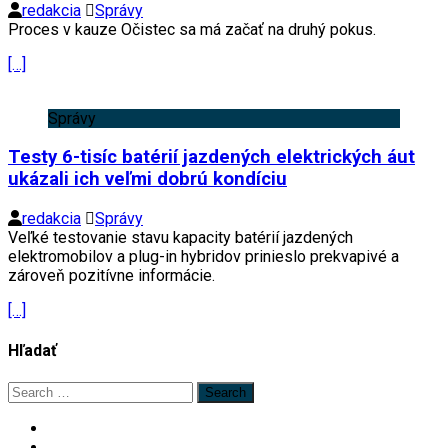
redakcia
Správy
Proces v kauze Očistec sa má začať na druhý pokus.
[…]
Správy
Testy 6-tisíc batérií jazdených elektrických áut
ukázali ich veľmi dobrú kondíciu
redakcia
Správy
Veľké testovanie stavu kapacity batérií jazdených
elektromobilov a plug-in hybridov prinieslo prekvapivé a
zároveň pozitívne informácie.
[…]
Hľadať
Search
for: