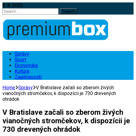
8. 8. 2026
Search
for:
Správy
Šport
Ekonomika
Kultúra
Zaujímavosti
Home
Správy
V Bratislave začali so zberom živých
vianočných stromčekov, k dispozícii je 730 drevených
ohrádok
V Bratislave začali so zberom živých
vianočných stromčekov, k dispozícii je
730 drevených ohrádok