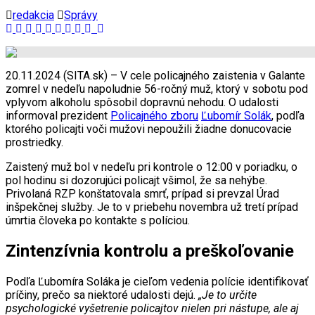
redakcia
Správy
20.11.2024 (SITA.sk) – V cele policajného zaistenia v Galante
zomrel v nedeľu napoludnie 56-ročný muž, ktorý v sobotu pod
vplyvom alkoholu spôsobil dopravnú nehodu. O udalosti
informoval prezident
Policajného zboru
Ľubomír Solák
, podľa
ktorého policajti voči mužovi nepoužili žiadne donucovacie
prostriedky.
Zaistený muž bol v nedeľu pri kontrole o 12:00 v poriadku, o
pol hodinu si dozorujúci policajt všimol, že sa nehýbe.
Privolaná RZP konštatovala smrť, prípad si prevzal Úrad
inšpekčnej služby. Je to v priebehu novembra už tretí prípad
úmrtia človeka po kontakte s políciou.
Zintenzívnia kontrolu a preškoľovanie
Podľa Ľubomíra Soláka je cieľom vedenia polície identifikovať
príčiny, prečo sa niektoré udalosti dejú.
„Je to určite
psychologické vyšetrenie policajtov nielen pri nástupe, ale aj