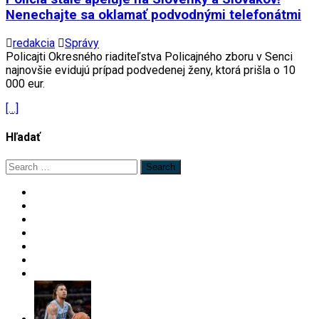
Nenechajte sa oklamať podvodnými telefonátmi
redakcia
Správy
Policajti Okresného riaditeľstva Policajného zboru v Senci
najnovšie evidujú prípad podvedenej ženy, ktorá prišla o 10
000 eur.
[…]
Hľadať
Search
for: