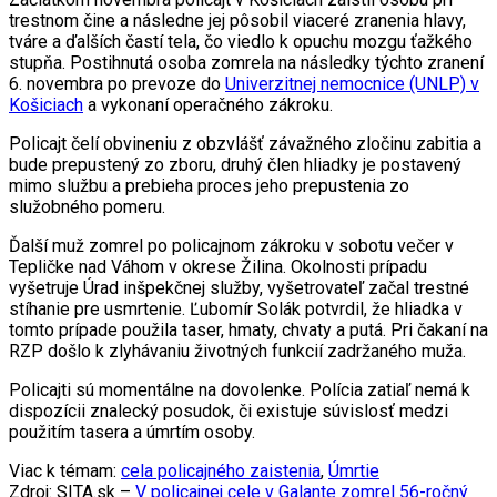
trestnom čine a následne jej pôsobil viaceré zranenia hlavy,
tváre a ďalších častí tela, čo viedlo k opuchu mozgu ťažkého
stupňa. Postihnutá osoba zomrela na následky týchto zranení
6. novembra po prevoze do
Univerzitnej nemocnice (UNLP) v
Košiciach
a vykonaní operačného zákroku.
Policajt čelí obvineniu z obzvlášť závažného zločinu zabitia a
bude prepustený zo zboru, druhý člen hliadky je postavený
mimo službu a prebieha proces jeho prepustenia zo
služobného pomeru.
Ďalší muž zomrel po policajnom zákroku v sobotu večer v
Tepličke nad Váhom v okrese Žilina. Okolnosti prípadu
vyšetruje Úrad inšpekčnej služby, vyšetrovateľ začal trestné
stíhanie pre usmrtenie. Ľubomír Solák potvrdil, že hliadka v
tomto prípade použila taser, hmaty, chvaty a putá. Pri čakaní na
RZP došlo k zlyhávaniu životných funkcií zadržaného muža.
Policajti sú momentálne na dovolenke. Polícia zatiaľ nemá k
dispozícii znalecký posudok, či existuje súvislosť medzi
použitím tasera a úmrtím osoby.
Viac k témam:
cela policajného zaistenia
,
Úmrtie
Zdroj: SITA.sk –
V policajnej cele v Galante zomrel 56-ročný