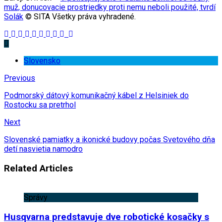
muž, donucovacie prostriedky proti nemu neboli použité, tvrdí
Solák
© SITA Všetky práva vyhradené.
Slovensko
Previous
Podmorský dátový komunikačný kábel z Helsiniek do
Rostocku sa pretrhol
Next
Slovenské pamiatky a ikonické budovy počas Svetového dňa
detí nasvietia namodro
Related Articles
Správy
Husqvarna predstavuje dve robotické kosačky s