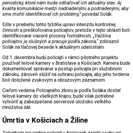
periodicky, ktoré nám bude odhaľovať ich aktuálny stav. Aj
kvalita komunikácie medzi nadriadenými a podriadenými, aby
sme mohli identifikovať ich problémy,”
povedal Solák.
Ešte v priebehu tohto týždňa upraví intenzitu kontrolnej
činnosti a preškoľovania policajtov, pretože v tejto oblasti boli
identifikované viaceré procesy formálnosti.
„Vačšina
policajtov je slušných a pracuje podľa zákona,“
zdôraznil
Solák na tlačovej besede k aktuálnym udalostiam.
Od 1. decembra budú policajti v rámci pilotného projektu
používať telové kamery v Bratislave a Košiciach. Kamera bude
dokumentovať správanie a postup policajta pri služobnom
zákroku, zároveň slúžiť na ochranu policajta, aby jeho tvrdenia
boli doložené zvukovým a obrazovým záznamom.
Cieľom vedenia Policajného zboru je podľa Soláka dostať
telové kamery do všetkých krajov, bude však potrebné
vytvoriť aj zabezpečené serverové úložisko veľkého
množstva dát.
Úmrtia v Košiciach a Žiline
Začiatkom novembra policajt v Košiciach zaistil osobu pri