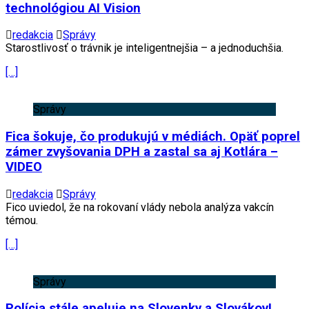
technológiou AI Vision
redakcia
Správy
Starostlivosť o trávnik je inteligentnejšia – a jednoduchšia.
[…]
Správy
Fica šokuje, čo produkujú v médiách. Opäť poprel
zámer zvyšovania DPH a zastal sa aj Kotlára –
VIDEO
redakcia
Správy
Fico uviedol, že na rokovaní vlády nebola analýza vakcín
témou.
[…]
Správy
Polícia stále apeluje na Slovenky a Slovákov!