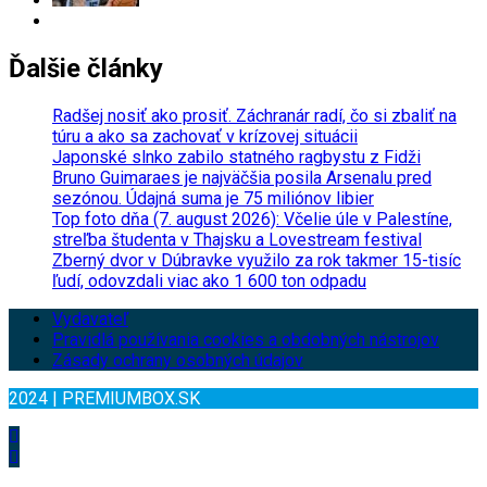
Ďalšie články
Radšej nosiť ako prosiť. Záchranár radí, čo si zbaliť na
túru a ako sa zachovať v krízovej situácii
Japonské slnko zabilo statného ragbystu z Fidži
Bruno Guimaraes je najväčšia posila Arsenalu pred
sezónou. Údajná suma je 75 miliónov libier
Top foto dňa (7. august 2026): Včelie úle v Palestíne,
streľba študenta v Thajsku a Lovestream festival
Zberný dvor v Dúbravke využilo za rok takmer 15-tisíc
ľudí, odovzdali viac ako 1 600 ton odpadu
Vydavateľ
Pravidlá používania cookies a obdobných nástrojov
Zásady ochrany osobných údajov
2024 | PREMIUMBOX.SK