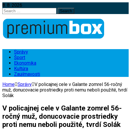
8. 8. 2026
Search
for:
Správy
Šport
Ekonomika
Kultúra
Zaujímavosti
Home
Správy
V policajnej cele v Galante zomrel 56-ročný
muž, donucovacie prostriedky proti nemu neboli použité, tvrdí
Solák
V policajnej cele v Galante zomrel 56-
ročný muž, donucovacie prostriedky
proti nemu neboli použité, tvrdí Solák