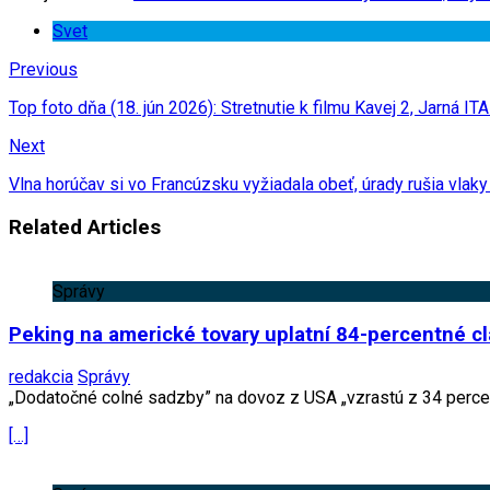
Svet
Previous
Top foto dňa (18. jún 2026): Stretnutie k filmu Kavej 2, Jarná 
Next
Vlna horúčav si vo Francúzsku vyžiadala obeť, úrady rušia vlaky
Related Articles
Správy
Peking na americké tovary uplatní 84-percentné cl
redakcia
Správy
„Dodatočné colné sadzby” na dovoz z USA „vzrastú z 34 percent
[…]