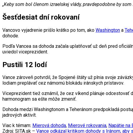
„Keby som bol členom izraelskej vlády, pravdepodobne by som n
Šesťdesiat dní rokovaní
Vancovo vyjadrenie prišlo krátko po tom, ako
Washington
a
Teh
dohode.
Podľa Vancea sa dohoda začala uplatňovať už deň pred ofici
uviedol viceprezident.
Pustili 12 lodí
Vance zároveň potvrdil, že Spojené štáty už plnia svoje záväzk
lodiam preplávať cez námornú blokádu iránskych prístavov.
Viceprezident tiež oznámil, že cez víkend plánuje odcestovať 
harmonogram sa ešte môže zmeniť.
Dohoda medzi Washingtonom a Teheránom predpokladá postupn
jadrových aktivít.
Viac k témam:
Mierová dohoda
,
Mierové rokovania
,
Napätie na
Zdroj: SITA.sk –
Vance odkázal kritikom dohody s Iránom, aby sa 