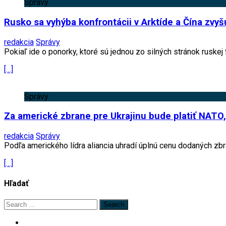
Správy
Rusko sa vyhýba konfrontácii v Arktíde a Čína zvy
redakcia
Správy
Pokiaľ ide o ponorky, ktoré sú jednou zo silných stránok ruskej 
[…]
Správy
Za americké zbrane pre Ukrajinu bude platiť NATO
redakcia
Správy
Podľa amerického lídra aliancia uhradí úplnú cenu dodaných zbr
[…]
Hľadať
Search
for: