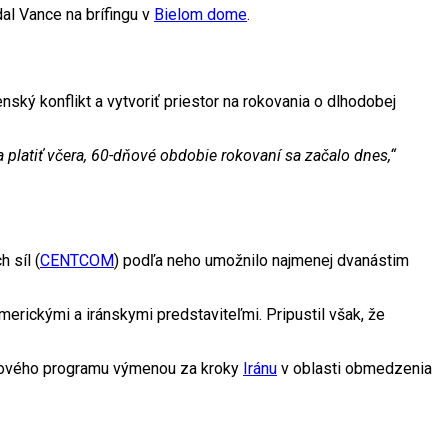
l Vance na brífingu v
Bielom dome
.
ký konflikt a vytvoriť priestor na rokovania o dlhodobej
 platiť včera, 60-dňové obdobie rokovaní sa začalo dnes,“
 síl (
CENTCOM
) podľa neho umožnilo najmenej dvanástim
merickými a iránskymi predstaviteľmi. Pripustil však, že
drového programu výmenou za kroky
Iránu
v oblasti obmedzenia