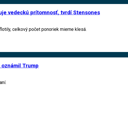
šuje vedeckú prítomnosť, tvrdí Stensones
flotily, celkový počet ponoriek mierne klesá.
, oznámil Trump
aní.