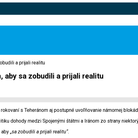
dili a prijali realitu
by sa zobudili a prijali realitu
k rokovaní s Teheránom aj postupné uvoľňovanie námornej blokád
ritiku dohody medzi Spojenými štátmi a Iránom zo strany niektorý
, aby
„sa zobudili a prijali realitu“.