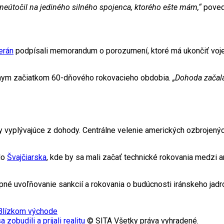
eútočil na jediného silného spojenca, ktorého ešte mám,“
poveda
erán
podpísali memorandum o porozumení, ktoré má ukončiť vojens
álnym začiatkom 60-dňového rokovacieho obdobia.
„Dohoda začala
y vyplývajúce z dohody. Centrálne velenie amerických ozbrojených
do
Švajčiarska
, kde by sa mali začať technické rokovania medzi a
é uvoľňovanie sankcií a rokovania o budúcnosti iránskeho ja
 Blízkom východe
zobudili a prijali realitu
© SITA Všetky práva vyhradené.