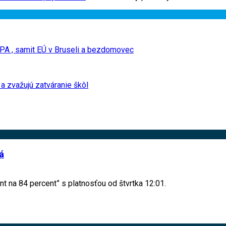
ITAPA , samit EÚ v Bruseli a bezdomovec
 a zvažujú zatváranie škôl
á
 na 84 percent” s platnosťou od štvrtka 12:01.