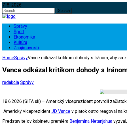
7. 8. 2026
Search
for:
Správy
Šport
Ekonomika
Kultúra
Zaujímavosti
Home
Správy
Vance odkázal kritikom dohody s Iránom, aby sa zobu
Vance odkázal kritikom dohody s Iránom, a
redakcia
Správy
18.6.2026 (SITA.sk) – Americký viceprezident potvrdil začiato
Americký viceprezident
JD Vance
v piatok ostro reagoval na k
Predstaviteľov kabinetu premiéra
Benjamina Netanjahua
vyzval