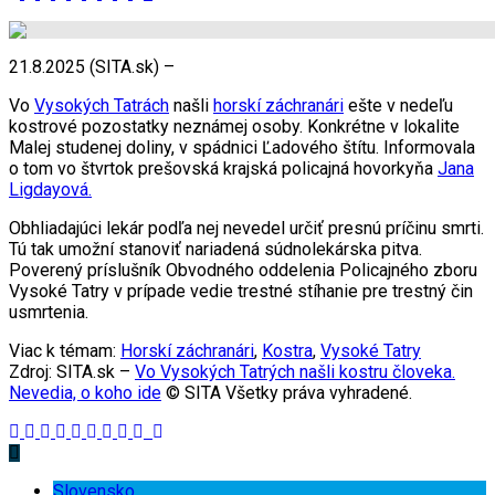
21.8.2025 (SITA.sk) –
Vo
Vysokých Tatrách
našli
horskí záchranári
ešte v nedeľu
kostrové pozostatky neznámej osoby. Konkrétne v lokalite
Malej studenej doliny, v spádnici Ľadového štítu. Informovala
o tom vo štvrtok prešovská krajská policajná hovorkyňa
Jana
Ligdayová.
Obhliadajúci lekár podľa nej nevedel určiť presnú príčinu smrti.
Tú tak umožní stanoviť nariadená súdnolekárska pitva.
Poverený príslušník Obvodného oddelenia Policajného zboru
Vysoké Tatry v prípade vedie trestné stíhanie pre trestný čin
usmrtenia.
Viac k témam:
Horskí záchranári
,
Kostra
,
Vysoké Tatry
Zdroj: SITA.sk –
Vo Vysokých Tatrých našli kostru človeka.
Nevedia, o koho ide
© SITA Všetky práva vyhradené.
Slovensko