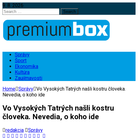
9. 8. 2026
Search
for:
Správy
Šport
Ekonomika
Kultúra
Zaujímavosti
Home
Správy
Vo Vysokých Tatrých našli kostru človeka.
Nevedia, o koho ide
Vo Vysokých Tatrých našli kostru
človeka. Nevedia, o koho ide
redakcia
Správy