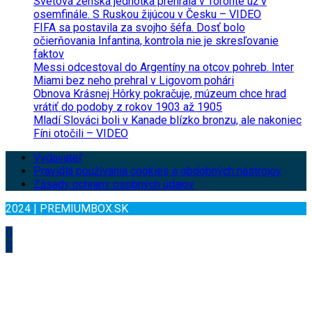
Svetová ženská jednotka prehrala v Toronte už v
osemfinále. S Ruskou žijúcou v Česku – VIDEO
FIFA sa postavila za svojho šéfa. Dosť bolo
očierňovania Infantina, kontrola nie je skresľovanie
faktov
Messi odcestoval do Argentíny na otcov pohreb. Inter
Miami bez neho prehral v Ligovom pohári
Obnova Krásnej Hôrky pokračuje, múzeum chce hrad
vrátiť do podoby z rokov 1903 až 1905
Mladí Slováci boli v Kanade blízko bronzu, ale nakoniec
Fíni otočili – VIDEO
Vydavateľ
Pravidlá používania cookies a obdobných nástrojov
Zásady ochrany osobných údajov
2024 | PREMIUMBOX.SK