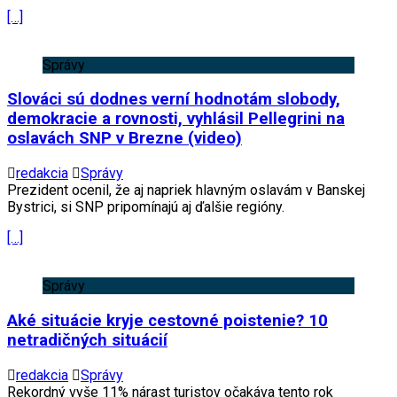
[…]
Správy
Slováci sú dodnes verní hodnotám slobody,
demokracie a rovnosti, vyhlásil Pellegrini na
oslavách SNP v Brezne (video)
redakcia
Správy
Prezident ocenil, že aj napriek hlavným oslavám v Banskej
Bystrici, si SNP pripomínajú aj ďalšie regióny.
[…]
Správy
Aké situácie kryje cestovné poistenie? 10
netradičných situácií
redakcia
Správy
Rekordný vyše 11% nárast turistov očakáva tento rok