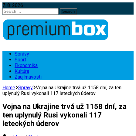
7. 8. 2026
Search
for:
Správy
Šport
Ekonomika
Kultúra
Zaujímavosti
Home
Správy
Vojna na Ukrajine trvá už 1158 dní, za ten
uplynulý Rusi vykonali 117 leteckých úderov
Vojna na Ukrajine trvá už 1158 dní, za
ten uplynulý Rusi vykonali 117
leteckých úderov