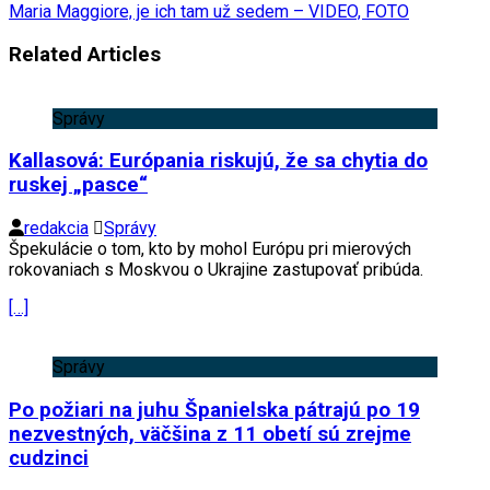
Maria Maggiore, je ich tam už sedem – VIDEO, FOTO
Related Articles
Správy
Kallasová: Európania riskujú, že sa chytia do
ruskej „pasce“
redakcia
Správy
Špekulácie o tom, kto by mohol Európu pri mierových
rokovaniach s Moskvou o Ukrajine zastupovať pribúda.
[…]
Správy
Po požiari na juhu Španielska pátrajú po 19
nezvestných, väčšina z 11 obetí sú zrejme
cudzinci