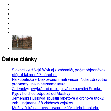
Ďalšie články
Slováci využívajú Wolt aj v zahraničí, počet objednávok
stúpol takmer 17-násobne
Na kúpalisku v Diakovciach mali viacerí ľudia zdravotné
problémy, unikla neznáma látka
Zelenskyj prvýkrát od ruskej invázie navštívi Srbsko,
Kyjev ho chce odpútať od Moskvy
Jemenskí Húsíovia spustili raketové a dronové útoky,
zabili najmenej 38 vládnych vojakov
Mužov čaká na Lovestreame skúška tehotenského