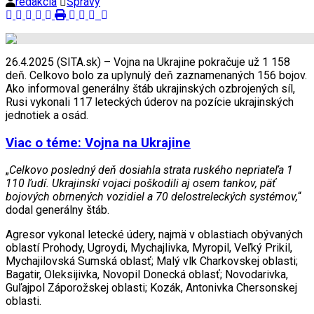
redakcia
Správy
26.4.2025 (SITA.sk) – Vojna na Ukrajine pokračuje už 1 158
deň. Celkovo bolo za uplynulý deň zaznamenaných 156 bojov.
Ako informoval generálny štáb ukrajinských ozbrojených síl,
Rusi vykonali 117 leteckých úderov na pozície ukrajinských
jednotiek a osád.
Viac o téme: Vojna na Ukrajine
„
Celkovo posledný deň dosiahla strata ruského nepriateľa 1
110 ľudí. Ukrajinskí vojaci poškodili aj osem tankov, päť
bojových obrnených vozidiel a 70 delostreleckých systémov,
“
dodal generálny štáb.
Agresor vykonal letecké údery, najmä v oblastiach obývaných
oblastí Prohody, Ugroydi, Mychajlivka, Myropil, Veľký Prikil,
Mychajilovská Sumská oblasť; Malý vlk Charkovskej oblasti;
Bagatir, Oleksijivka, Novopil Donecká oblasť; Novodarivka,
Guľajpol Záporožskej oblasti; Kozák, Antonivka Chersonskej
oblasti.