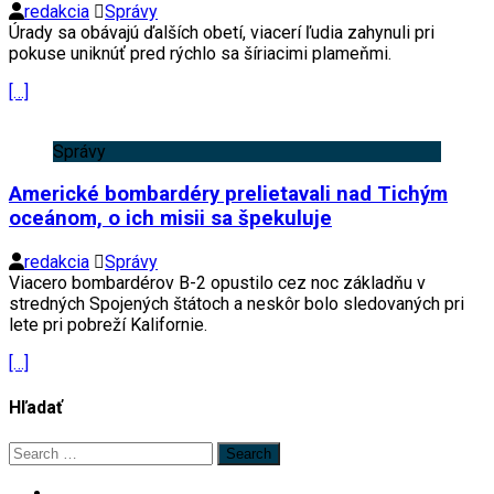
redakcia
Správy
Úrady sa obávajú ďalších obetí, viacerí ľudia zahynuli pri
pokuse uniknúť pred rýchlo sa šíriacimi plameňmi.
[…]
Správy
Americké bombardéry prelietavali nad Tichým
oceánom, o ich misii sa špekuluje
redakcia
Správy
Viacero bombardérov B-2 opustilo cez noc základňu v
stredných Spojených štátoch a neskôr bolo sledovaných pri
lete pri pobreží Kalifornie.
[…]
Hľadať
Search
for: