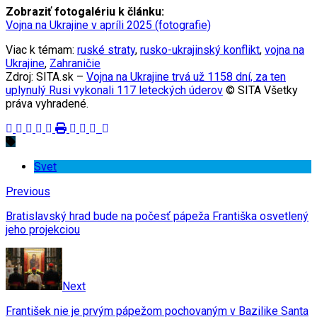
Zobraziť fotogalériu k článku:
Vojna na Ukrajine v apríli 2025 (fotografie)
Viac k témam:
ruské straty
,
rusko-ukrajinský konflikt
,
vojna na
Ukrajine
,
Zahraničie
Zdroj: SITA.sk –
Vojna na Ukrajine trvá už 1158 dní, za ten
uplynulý Rusi vykonali 117 leteckých úderov
© SITA Všetky
práva vyhradené.
Svet
Previous
Bratislavský hrad bude na počesť pápeža Františka osvetlený
jeho projekciou
Next
František nie je prvým pápežom pochovaným v Bazilike Santa