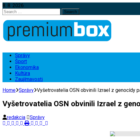
8. 8. 2026
Search
for:
Správy
Šport
Ekonomika
Kultúra
Zaujímavosti
Home
Správy
Vyšetrovatelia OSN obvinili Izrael z genocídy
Vyšetrovatelia OSN obvinili Izrael z ge
redakcia
Správy