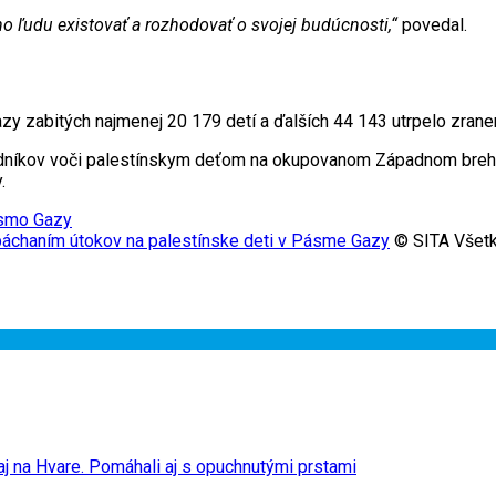
o ľudu existovať a rozhodovať o svojej budúcnosti,“
povedal.
y zabitých najmenej 20 179 detí a ďalších 44 143 utrpelo zranen
adníkov voči palestínskym deťom na okupovanom Západnom brehu 
.
smo Gazy
 páchaním útokov na palestínske deti v Pásme Gazy
© SITA Všetk
 aj na Hvare. Pomáhali aj s opuchnutými prstami