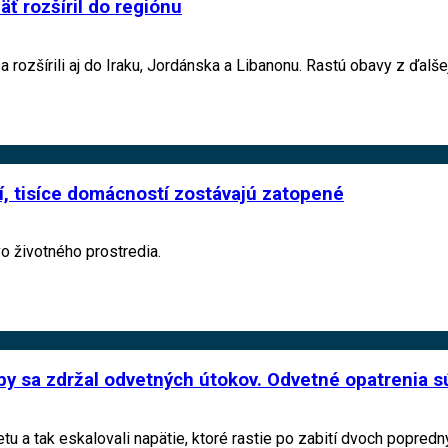
äť rozšíril do regiónu
 rozšírili aj do Iraku, Jordánska a Libanonu. Rastú obavy z ďalšej
dí, tisíce domácností zostávajú zatopené
vo životného prostredia.
by sa zdržal odvetných útokov. Odvetné opatrenia s
vetu a tak eskalovali napätie, ktoré rastie po zabití dvoch popre