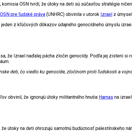
 komisia OSN tvrdí, že útoky na deti sú súčasťou stratégie ničen
OSN pre ľudské práva
(UNHRC) obvinila v utorok
Izrael
z úmyseln
ujú jeden z kľúčových dôkazov údajného genocídneho úmyslu izrae
a, že Izrael naďalej pácha zločin genocídy. Podľa jej zistení si
ráum.
tínske deti, čo viedlo ku genocíde, zločinom proti ľudskosti a v
ov obvinil, že ignorujú útoky militantného hnutia
Hamas
na izrael
, že útoky na deti ohrozujú samotnú budúcnosť palestínskeho ná