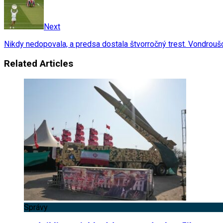
Next
Nikdy nedopovala, a predsa dostala štvorročný trest. Vondrou
Related Articles
Správy