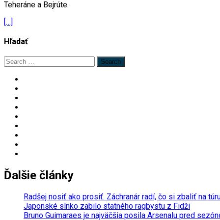
Teheráne a Bejrúte.
[…]
Hľadať
Search
for:
Ďalšie články
Radšej nosiť ako prosiť. Záchranár radí, čo si zbaliť na túr
Japonské slnko zabilo statného ragbystu z Fidži
Bruno Guimaraes je najväčšia posila Arsenalu pred sezóno