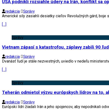
USA podnikli rozsiahle údery na Irán, konflikt sa op
redakcia
Správy
Americké sily zasiahli desiatky cieľov Revolučných gárd, boje sa
[…]
Správy
Vietnam zápasí s katastrofou, záplavy zabili 90 ľu
redakcia
Správy
Dvanásť ľudí je stále nezvestných, uviedlo v nedeľu ministerst
[…]
Správy
Teherán odmietol výzvu európskych lídrov na to, a
redakcia
Správy
Európski lídri žiadali Irán a jeho spojencov, aby nepodnikali od