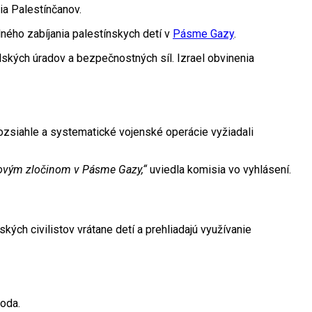
ia Palestínčanov.
ého zabíjania palestínskych detí v
Pásme Gazy
.
lských úradov a bezpečnostných síl. Izrael obvinenia
 rozsiahle a systematické vojenské operácie vyžiadali
ojnovým zločinom v Pásme Gazy,“
uviedla komisia vo vyhlásení.
ských civilistov vrátane detí a prehliadajú využívanie
roda.