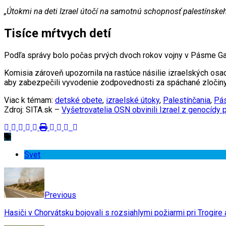
„Útokmi na deti Izrael útočí na samotnú schopnosť palestínskeh
Tisíce mŕtvych detí
Podľa správy bolo počas prvých dvoch rokov vojny v Pásme Gaz
Komisia zároveň upozornila na rastúce násilie izraelských os
aby zabezpečili vyvodenie zodpovednosti za spáchané zločiny
Viac k témam:
detské obete
,
izraelské útoky
,
Palestínčania
,
Pá
Zdroj: SITA.sk –
Vyšetrovatelia OSN obvinili Izrael z genocídy
Svet
Previous
Hasiči v Chorvátsku bojovali s rozsiahlymi požiarmi pri Trogire