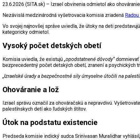
23.6.2026 (SITA.sk) – Izrael obvinenia odmietol ako ohováranie,
Nezávislá medzinárodná vyšetrovacia komisia zriadená
Radou 
Vo svojej najnovšej správe uviedla, že útoky na deti predstav
kategoricky odmietol.
Vysoký počet detských obetí
Komisia uviedla, že existujú
„opodstatnené dôvody“
domnievať s
bezprecedentný počet detských obetí, zranení a psychických t
„Izraelské úrady a bezpečnostné sily úmyselne útočili na pales
Ohováranie a lož
Izrael správu označil za ohováračskú a nepravdivú. Vyšetrovateľ
palestínskych detí ako ľudských štítov.
Útok na podstatu existencie
Predseda komisie indický sudca Srinivasan Muralidhar vyhlásil