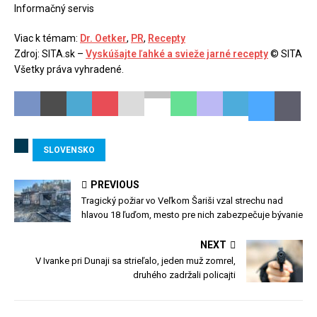
Informačný servis
Viac k témam:
Dr. Oetker
,
PR
,
Recepty
Zdroj: SITA.sk –
Vyskúšajte ľahké a svieže jarné recepty
© SITA
Všetky práva vyhradené.
SLOVENSKO
PREVIOUS
Tragický požiar vo Veľkom Šariši vzal strechu nad
hlavou 18 ľuďom, mesto pre nich zabezpečuje bývanie
NEXT
V Ivanke pri Dunaji sa strieľalo, jeden muž zomrel,
druhého zadržali policajti