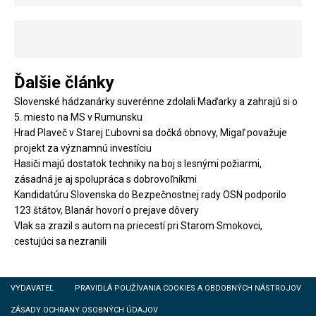
Ďalšie články
Slovenské hádzanárky suverénne zdolali Maďarky a zahrajú si o
5. miesto na MS v Rumunsku
Hrad Plaveč v Starej Ľubovni sa dočká obnovy, Migaľ považuje
projekt za významnú investíciu
Hasiči majú dostatok techniky na boj s lesnými požiarmi,
zásadná je aj spolupráca s dobrovoľníkmi
Kandidatúru Slovenska do Bezpečnostnej rady OSN podporilo
123 štátov, Blanár hovorí o prejave dôvery
Vlak sa zrazil s autom na priecestí pri Starom Smokovci,
cestujúci sa nezranili
VYDAVATEĽ
PRAVIDLÁ POUŽÍVANIA COOKIES A OBDOBNÝCH NÁSTROJOV
ZÁSADY OCHRANY OSOBNÝCH ÚDAJOV