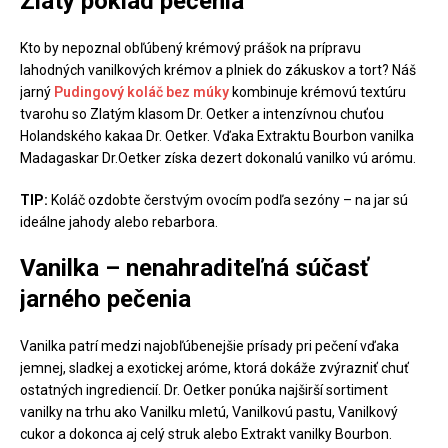
Zlatý poklad pečenia
Kto by nepoznal obľúbený krémový prášok na prípravu
lahodných vanilkových krémov a plniek do zákuskov a tort? Náš
jarný
Pudingový koláč bez múky
kombinuje krémovú textúru
tvarohu so Zlatým klasom Dr. Oetker a intenzívnou chuťou
Holandského kakaa Dr. Oetker. Vďaka Extraktu Bourbon vanilka
Madagaskar Dr.Oetker získa dezert dokonalú vanilko vú arómu.
TIP:
Koláč ozdobte čerstvým ovocím podľa sezóny – na jar sú
ideálne jahody alebo rebarbora.
Vanilka – nenahraditeľná súčasť
jarného pečenia
Vanilka patrí medzi najobľúbenejšie prísady pri pečení vďaka
jemnej, sladkej a exotickej aróme, ktorá dokáže zvýrazniť chuť
ostatných ingrediencií. Dr. Oetker ponúka najširší sortiment
vanilky na trhu ako Vanilku mletú, Vanilkovú pastu, Vanilkový
cukor a dokonca aj celý struk alebo Extrakt vanilky Bourbon.