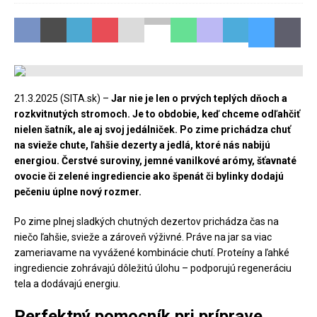
21.3.2025 (SITA.sk) –
Jar nie je len o prvých teplých dňoch a
rozkvitnutých stromoch. Je to obdobie, keď chceme odľahčiť
nielen šatník, ale aj svoj jedálniček. Po zime prichádza chuť
na svieže chute, ľahšie dezerty a jedlá, ktoré nás nabijú
energiou. Čerstvé suroviny, jemné vanilkové arómy, šťavnaté
ovocie či zelené ingrediencie ako špenát či bylinky dodajú
pečeniu úplne nový rozmer.
Po zime plnej sladkých chutných dezertov prichádza čas na
niečo ľahšie, svieže a zároveň výživné. Práve na jar sa viac
zameriavame na vyvážené kombinácie chutí. Proteíny a ľahké
ingrediencie zohrávajú dôležitú úlohu – podporujú regeneráciu
tela a dodávajú energiu.
Perfektný pomocník pri príprave