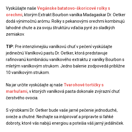
Vyskúšajte naše
Vegánske batatovo-škoricové rolky s
orechmi
, ktorým Extrakt Bourbon vanilka Madagaskar Dr. Oetker
dodá výnimočnú arómu. Rolky s pekanovými orechmi kombinujú
lahodné chute a za svoju štruktúru vďačia pyré zo sladkých
zemiakov.
TIP:
Pre intenzívnejšiu vanilkovú chuť v pečení vyskúšajte
jedinečnú Vanilkovú pastu Dr. Oetker, ktorá predstavuje
rafinovanú kombináciu vanilkového extraktu z vanilky Bourbon s
mletým vanilkovým strukom. Jedno balenie zodpovedá približne
10 vanilkovým strukom.
Na jar určite vyskúšajte aj naše
Tvarohové tortičky s
marhuľami
, v ktorých vanilková pasta dokonale zvýrazní chuť
čerstvého ovocia.
S výrobkami Dr. Oetker bude vaše jarné pečenie jednoduché,
svieže a chutné. Nechajte sa inšpirovať a pripravte si ľahké
dobroty, ktoré vás nabijú energiou a potešia váš jarný jedálniček.