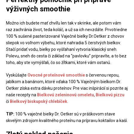
výživných smoothie
Možno ich budete mať chvíľu len tak v skrinke, ale potom vám
raz zachránia život, teda koláč, a už sa ich nevzdáte. Prvotriedne
100 % sušené pasterizované Vaječné bielky Dr.Oetker z chovov
sliepok vo voľnom výbehu, ktoré nahradia 5 čerstvých bielkov.
Stačí pridať vodu, bielky po vyšľahaní vytvoria klasický sneh.
Polevu, sneh do cesta či základ na “pavlovku” pripravíte, a to bez
toho, aby ste vymýšľali, čo so žĺtkami, ktoré vám ostanú.
Vyskúšajte
Ovocné proteínové smoothie
s červenou repou,
jablkom a banánom, ktoré vďaka 100 % Vaječným bielkom Dr.
Oetker získa extra dávku proteínov. Pre viac inšpirácií si pozrite aj
naše recepty na
Bielkovú zeleninovú omeletu
,
Bielkovú pizzu
či
Bielkový biskupský chlebíček
.
TIP:
100 % vaječné bielky Dr. Oetker sú v práškovom stave
skvelým zdrojom kvalitného proteínu na prípravu koktailov a kaší.