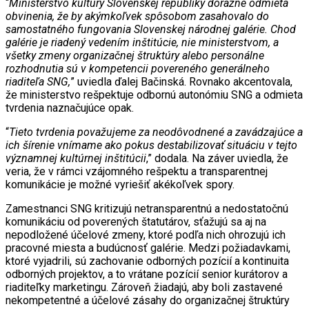
“
Ministerstvo kultúry Slovenskej republiky dôrazne odmieta
obvinenia, že by akýmkoľvek spôsobom zasahovalo do
samostatného fungovania Slovenskej národnej galérie. Chod
galérie je riadený vedením inštitúcie, nie ministerstvom, a
všetky zmeny organizačnej štruktúry alebo personálne
rozhodnutia sú v kompetencii povereného generálneho
riaditeľa SNG,
” uviedla ďalej Bačinská. Rovnako akcentovala,
že ministerstvo rešpektuje odbornú autonómiu SNG a odmieta
tvrdenia naznačujúce opak.
“
Tieto tvrdenia považujeme za neodôvodnené a zavádzajúce a
ich šírenie vnímame ako pokus destabilizovať situáciu v tejto
významnej kultúrnej inštitúcii
,” dodala. Na záver uviedla, že
veria, že v rámci vzájomného rešpektu a transparentnej
komunikácie je možné vyriešiť akékoľvek spory.
Zamestnanci SNG kritizujú netransparentnú a nedostatočnú
komunikáciu od poverených štatutárov, sťažujú sa aj na
nepodložené účelové zmeny, ktoré podľa nich ohrozujú ich
pracovné miesta a budúcnosť galérie. Medzi požiadavkami,
ktoré vyjadrili, sú zachovanie odborných pozícií a kontinuita
odborných projektov, a to vrátane pozícií senior kurátorov a
riaditeľky marketingu. Zároveň žiadajú, aby boli zastavené
nekompetentné a účelové zásahy do organizačnej štruktúry