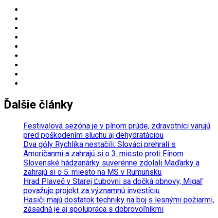
for:
Ďalšie články
Festivalová sezóna je v plnom prúde, zdravotníci varujú
pred poškodením sluchu aj dehydratáciou
Dva góly Rychlíka nestačili. Slováci prehrali s
Američanmi a zahrajú si o 3. miesto proti Fínom
Slovenské hádzanárky suverénne zdolali Maďarky a
zahrajú si o 5. miesto na MS v Rumunsku
Hrad Plaveč v Starej Ľubovni sa dočká obnovy, Migaľ
považuje projekt za významnú investíciu
Hasiči majú dostatok techniky na boj s lesnými požiarmi,
zásadná je aj spolupráca s dobrovoľníkmi