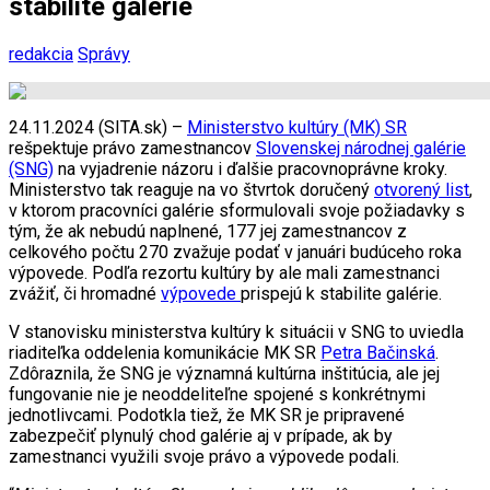
stabilite galérie
redakcia
Správy
24.11.2024 (SITA.sk) –
Ministerstvo kultúry (MK) SR
rešpektuje právo zamestnancov
Slovenskej národnej galérie
(SNG)
na vyjadrenie názoru i ďalšie pracovnoprávne kroky.
Ministerstvo tak reaguje na vo štvrtok doručený
otvorený list
,
v ktorom pracovníci galérie sformulovali svoje požiadavky s
tým, že ak nebudú naplnené, 177 jej zamestnancov z
celkového počtu 270 zvažuje podať v januári budúceho roka
výpovede. Podľa rezortu kultúry by ale mali zamestnanci
zvážiť, či hromadné
výpovede
prispejú k stabilite galérie.
V stanovisku ministerstva kultúry k situácii v SNG to uviedla
riaditeľka oddelenia komunikácie MK SR
Petra Bačinská
.
Zdôraznila, že SNG je významná kultúrna inštitúcia, ale jej
fungovanie nie je neoddeliteľne spojené s konkrétnymi
jednotlivcami. Podotkla tiež, že MK SR je pripravené
zabezpečiť plynulý chod galérie aj v prípade, ak by
zamestnanci využili svoje právo a výpovede podali.