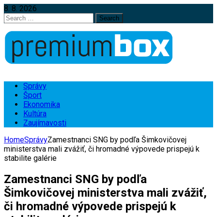
8. 8. 2026
Search
for:
Správy
Šport
Ekonomika
Kultúra
Zaujímavosti
Home
Správy
Zamestnanci SNG by podľa Šimkovičovej
ministerstva mali zvážiť, či hromadné výpovede prispejú k
stabilite galérie
Zamestnanci SNG by podľa
Šimkovičovej ministerstva mali zvážiť,
či hromadné výpovede prispejú k