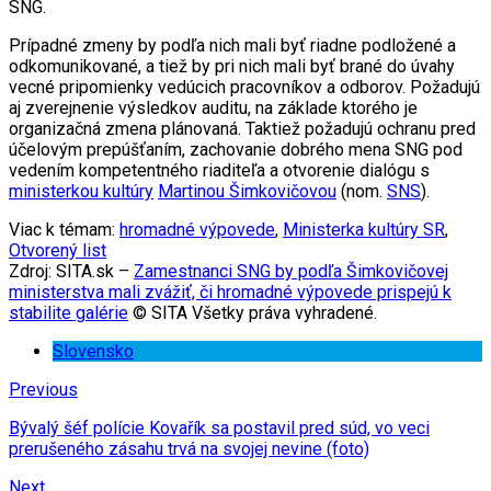
SNG.
Prípadné zmeny by podľa nich mali byť riadne podložené a
odkomunikované, a tiež by pri nich mali byť brané do úvahy
vecné pripomienky vedúcich pracovníkov a odborov. Požadujú
aj zverejnenie výsledkov auditu, na základe ktorého je
organizačná zmena plánovaná. Taktiež požadujú ochranu pred
účelovým prepúšťaním, zachovanie dobrého mena SNG pod
vedením kompetentného riaditeľa a otvorenie dialógu s
ministerkou kultúry
Martinou Šimkovičovou
(nom.
SNS
).
Viac k témam:
hromadné výpovede
,
Ministerka kultúry SR
,
Otvorený list
Zdroj: SITA.sk –
Zamestnanci SNG by podľa Šimkovičovej
ministerstva mali zvážiť, či hromadné výpovede prispejú k
stabilite galérie
© SITA Všetky práva vyhradené.
Slovensko
Previous
Bývalý šéf polície Kovařík sa postavil pred súd, vo veci
prerušeného zásahu trvá na svojej nevine (foto)
Next