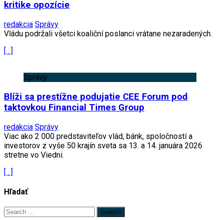
kritike opozície
redakcia
Správy
Vládu podržali všetci koaliční poslanci vrátane nezaradených.
[…]
Správy
Blíži sa prestížne podujatie CEE Forum pod
taktovkou Financial Times Group
redakcia
Správy
Viac ako 2 000 predstaviteľov vlád, bánk, spoločností a
investorov z vyše 50 krajín sveta sa 13. a 14. januára 2026
stretne vo Viedni.
[…]
Hľadať
Search