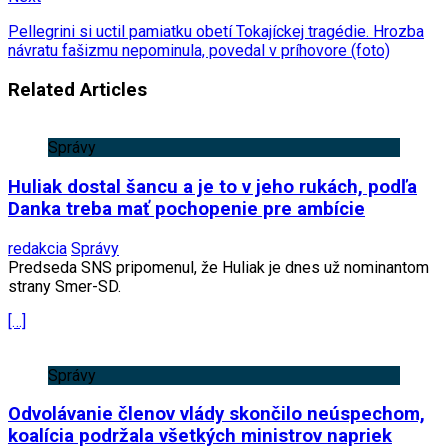
Pellegrini si uctil pamiatku obetí Tokajíckej tragédie. Hrozba
návratu fašizmu nepominula, povedal v príhovore (foto)
Related Articles
Správy
Huliak dostal šancu a je to v jeho rukách, podľa
Danka treba mať pochopenie pre ambície
redakcia
Správy
Predseda SNS pripomenul, že Huliak je dnes už nominantom
strany Smer-SD.
[…]
Správy
Odvolávanie členov vlády skončilo neúspechom,
koalícia podržala všetkých ministrov napriek