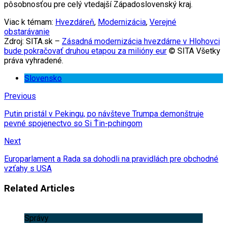
pôsobnosťou pre celý vtedajší Západoslovenský kraj.
Viac k témam:
Hvezdáreň
,
Modernizácia
,
Verejné
obstarávanie
Zdroj: SITA.sk –
Zásadná modernizácia hvezdárne v Hlohovci
bude pokračovať druhou etapou za milióny eur
© SITA Všetky
práva vyhradené.
Slovensko
Previous
Putin pristál v Pekingu, po návšteve Trumpa demonštruje
pevné spojenectvo so Si Ťin-pchingom
Next
Europarlament a Rada sa dohodli na pravidlách pre obchodné
vzťahy s USA
Related Articles
Správy