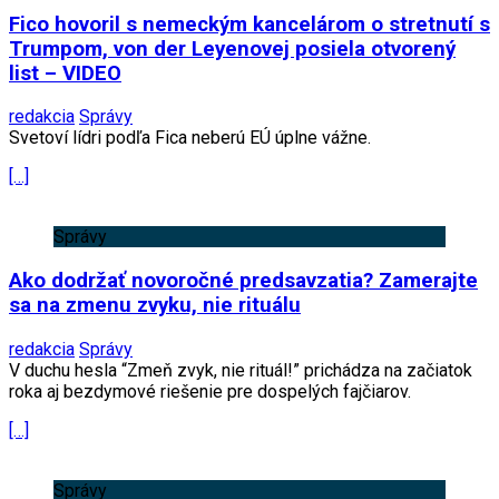
Fico hovoril s nemeckým kancelárom o stretnutí s
Trumpom, von der Leyenovej posiela otvorený
list – VIDEO
redakcia
Správy
Svetoví lídri podľa Fica neberú EÚ úplne vážne.
[…]
Správy
Ako dodržať novoročné predsavzatia? Zamerajte
sa na zmenu zvyku, nie rituálu
redakcia
Správy
V duchu hesla “Zmeň zvyk, nie rituál!” prichádza na začiatok
roka aj bezdymové riešenie pre dospelých fajčiarov.
[…]
Správy