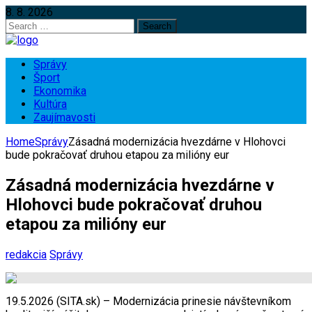
8. 8. 2026
Search
for:
Správy
Šport
Ekonomika
Kultúra
Zaujímavosti
Home
Správy
Zásadná modernizácia hvezdárne v Hlohovci
bude pokračovať druhou etapou za milióny eur
Zásadná modernizácia hvezdárne v
Hlohovci bude pokračovať druhou
etapou za milióny eur
redakcia
Správy
19.5.2026 (SITA.sk) – Modernizácia prinesie návštevníkom