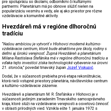
pre spoluprácu so školami, odborníkmi či kultúrnymi
partnermi. Planetárium má po obnove slúžiť nielen na
popularizáciu vesmíru a vedy, ale aj ako priestor pre rôzne
vzdelávacie a komunitné aktivity.
Hvezdáreň má v regióne dlhoročnú
tradíciu
“
Našou ambíciou je vytvoriť v Hlohovci moderné kultúrno-
vzdelávacie centrum, ktoré bude atraktívne pre školy, rodiny s
deťmi aj širokú verejnosť. Župná Hvezdáreň a planetárium
Milana Rastislava Štefánika má v regióne dlhoročnú tradíciu a
vďaka tejto investícii získa technologické vybavenie na úrovni
21. storočia
,” povedal trnavský župan
Jozef Viskupič
.
Dodal, že v súčasnosti prebieha prvá etapa rekonštrukcie,
ktorá rieši vstupné priestory planetária, návštevnícke centrum
a kultúrno-vzdelávacie zázemie.
Hvezdáreň a planetárium M. R. Štefánika v Hlohovci je v
súčasnosti jediným zariadením Trnavského samosprávneho
kraja, ktoré slúži na vzdelávanie verejnosti a osvetovú činnosť
v oblasti prírodných vied. Vznikla ešte 1. januára 1972 s