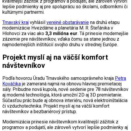
kvalitnejší zážitok z programov a podujatí, ale zároveň vytvorí
lepšie podmienky aj pre spoluprácu so školami, odborníkmi či
kultúrnymi partnermi.
Trnavský kraj
vyhlásil
verejné obstarávanie
na druhú etapu
modernizácie Hvezdárne a planetária M. R. Štefánika v
Hlohovci za viac ako
3,3 milióna eur
. Tá prinesie modernejšie
zázemie pre návštevníkov, vďaka čomu sa stane jednou z
najmodernejších inštitúcií svojho druhu v strednej Európe.
Projekt myslí aj na väčší komfort
návštevníkov
Podľa hovorcu Úradu Trnavského samosprávneho kraja
Petra
Kováčika
je zameraná najmä na obnovu hlavnej premietacej
sály. Pribudne nová kupola, nové sedenie pre 78 návštevníkov
aj moderná technológia, ktorá umožní 2D aj 3D premietanie.
Súčasťou prác bude aj obnova interiéru, nová elektroinštalácia
či vzduchotechnika. Projekt myslí aj na väčší komfort
návštevníkov a bezbariérový prístup.
Modernizácia prinesie návštevníkom kvalitnejší zážitok z
programov a podujatí, ale zároveň vytvorí lepšie podmienky aj