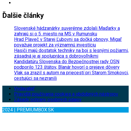
Ďalšie články
Slovenské hádzanárky suverénne zdolali Maďarky a
zahrajú si o 5. miesto na MS v Rumunsku
Hrad Plaveč v Starej Ľubovni sa dočká obnovy, Migaľ
považuje projekt za významnú investíciu
Hasiči majú dostatok techniky na boj s lesnými požiarmi,
zásadná je aj spolupráca s dobrovoľníkmi
Kandidatúru Slovenska do Bezpečnostnej rady OSN
podporilo 123 štátov, Blanár hovorí o prejave dôvery
Vlak sa zrazil s autom na priecestí pri Starom Smokovci,
cestujúci sa nezranili
Vydavateľ
Pravidlá používania cookies a obdobných nástrojov
Zásady ochrany osobných údajov
2024 | PREMIUMBOX.SK