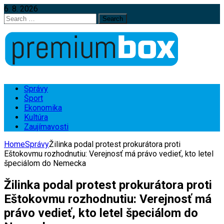
6. 8. 2026
Search
for:
Správy
Šport
Ekonomika
Kultúra
Zaujímavosti
Home
Správy
Žilinka podal protest prokurátora proti
Eštokovmu rozhodnutiu: Verejnosť má právo vedieť, kto letel
špeciálom do Nemecka
Žilinka podal protest prokurátora proti
Eštokovmu rozhodnutiu: Verejnosť má
právo vedieť, kto letel špeciálom do