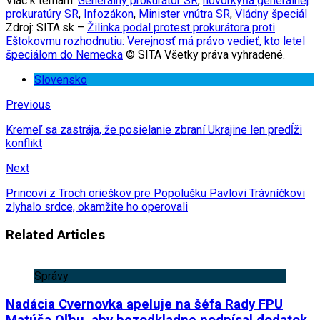
Viac k témam:
Generálny prokurátor SR
,
hovorkyňa generálnej
prokuratúry SR
,
Infozákon
,
Minister vnútra SR
,
Vládny špeciál
Zdroj: SITA.sk –
Žilinka podal protest prokurátora proti
Eštokovmu rozhodnutiu: Verejnosť má právo vedieť, kto letel
špeciálom do Nemecka
© SITA Všetky práva vyhradené.
Slovensko
Previous
Kremeľ sa zastrája, že posielanie zbraní Ukrajine len predĺži
konflikt
Next
Princovi z Troch orieškov pre Popolušku Pavlovi Trávníčkovi
zlyhalo srdce, okamžite ho operovali
Related Articles
Správy
Nadácia Cvernovka apeluje na šéfa Rady FPU
Matúša Oľhu, aby bezodkladne podpísal dodatok