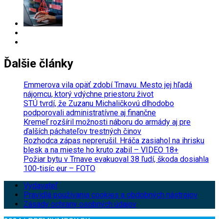
Ďalšie články
Emmerova vila opäť zdobí Trnavu. Mesto jej hľadá
nájomcu, ktorý vdýchne priestoru život
STÚ tvrdí, že Zuzanu Michaličkovú dlhodobo
podporovali administratívne aj finančne
Kremeľ rozšíril možnosti náboru do armády aj pre
ďalších páchateľov trestných činov
Rozhodca zápas neprerušil. Hráča zasiahol na ihrisku
blesk a na mieste ho kruto zabil – VIDEO 18+
Požiar bytu v Trnave evakuoval 38 ľudí, škoda dosiahla
100-tisíc eur – FOTO
Vydavateľ
Pravidlá používania cookies a obdobných nástrojov
Zásady ochrany osobných údajov