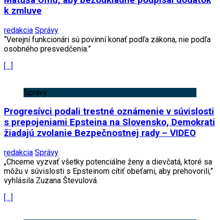
k zmluve
redakcia
Správy
“Verejní funkcionári sú povinní konať podľa zákona, nie podľa
osobného presvedčenia.”
[…]
Správy
Progresívci podali trestné oznámenie v súvislosti
s prepojeniami Epsteina na Slovensko, Demokrati
žiadajú zvolanie Bezpečnostnej rady – VIDEO
redakcia
Správy
„Chceme vyzvať všetky potenciálne ženy a dievčatá, ktoré sa
môžu v súvislosti s Epsteinom cítiť obeťami, aby prehovorili,”
vyhlásila Zuzana Števulová.
[…]