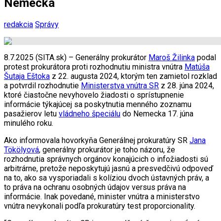
Nemecka
redakcia
Správy
8.7.2025 (SITA.sk) – Generálny prokurátor
Maroš Žilinka
podal
protest prokurátora proti rozhodnutiu ministra vnútra
Matúša
Šutaja Eštoka
z 22. augusta 2024, ktorým ten zamietol rozklad
a potvrdil rozhodnutie
Ministerstva vnútra SR
z 28. júna 2024,
ktoré čiastočne nevyhovelo žiadosti o sprístupnenie
informácie týkajúcej sa poskytnutia menného zoznamu
pasažierov letu
vládneho špeciálu
do Nemecka 17. júna
minulého roku.
Ako informovala hovorkyňa Generálnej prokuratúry SR
Jana
Tökölyová
, generálny prokurátor je toho názoru, že
rozhodnutia správnych orgánov konajúcich o infožiadosti sú
arbitrárne, pretože neposkytujú jasnú a presvedčivú odpoveď
na to, ako sa vysporiadali s kolíziou dvoch ústavných práv, a
to práva na ochranu osobných údajov versus práva na
informácie. Inak povedané, minister vnútra a ministerstvo
vnútra nevykonali podľa prokuratúry test proporcionality.