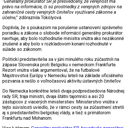
“
Generálny prokurátor SR je presvedčený, že verejnosť má
právo na informácie, či sú prostriedky z verejných zdrojov na
zahraničné cesty verejných činiteľov využívané zákonne a
účelne
,” zdôraznila Tökölyová.
Doplnila, že s poukazom na porušenie ustanovení správneho
poriadku a zákona o slobode informácií generálny prokurátor
navrhuje, aby bolo rozhodnutie ministra vnútra ako nezákonné
zrušené a aby bolo v rozkladovom konaní rozhodnuté v
súlade so zákonom.
Politickí predstavitelia sa v júni minulého roku zúčastnili na
zápase Slovenska proti Belgicku v nemeckom Frankfurte.
Rezort vnútra však argumentoval, že na futbalové
Majstrovstvá Európy v Nemecku leteli na základe oficiálneho
pozvania a nešlo o voľnočasovú aktivitu ústavných činiteľov.
Do Nemecka konkrétne leteli dvaja podpredsedovia Národnej
rady SR, traja ministri, dvaja štátni tajomníci a asi 20
zástupcov z viacerých ministerstiev. Ministerstvo vnútra v
tejto súvislosti uviedlo, že v rámci cesty sa zúčastnení stretli
aj s predstaviteľmi belgickej vlády, a tiež s primátorom
Frankfurtu nad Mohanom.