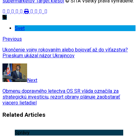
supermarketov Target klesol
© SITA Všetky práva vyhradené.
Svet
Previous
Ukončenie vojny rokovaním alebo bojovať až do víťazstva?
Prieskum ukázal názor Ukrajincov
Next
Obmenu dopravného letectva OS SR vláda označila za
strategickú investíciu, rezort obrany plánuje zaobstarať
viacero lietadiel
Related Articles
Správy