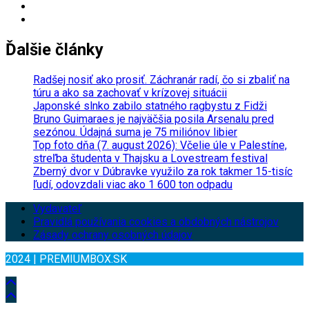
Ďalšie články
Radšej nosiť ako prosiť. Záchranár radí, čo si zbaliť na
túru a ako sa zachovať v krízovej situácii
Japonské slnko zabilo statného ragbystu z Fidži
Bruno Guimaraes je najväčšia posila Arsenalu pred
sezónou. Údajná suma je 75 miliónov libier
Top foto dňa (7. august 2026): Včelie úle v Palestíne,
streľba študenta v Thajsku a Lovestream festival
Zberný dvor v Dúbravke využilo za rok takmer 15-tisíc
ľudí, odovzdali viac ako 1 600 ton odpadu
Vydavateľ
Pravidlá používania cookies a obdobných nástrojov
Zásady ochrany osobných údajov
2024 | PREMIUMBOX.SK