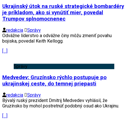
Ukrajinský útok na ruské strategické bombardéry
je príkladom, ako si vynútiť mier, povedal
Trumpov splnomocnenec
redakcia
Správy
Odvážne líderstvo a odvážne činy môžu zmeniť povahu
bojiska, povedal Keith Kellogg.
[…]
Správy
Medvedev: Gruzínsko rýchlo postupuje po
ukrajinskej ceste, do temnej priepasti
redakcia
Správy
Bývalý ruský prezident Dmitrij Medvedev vyhlásil, že
Gruzínsko by mohol postretnúť podobný osud ako Ukrajinu.
[…]