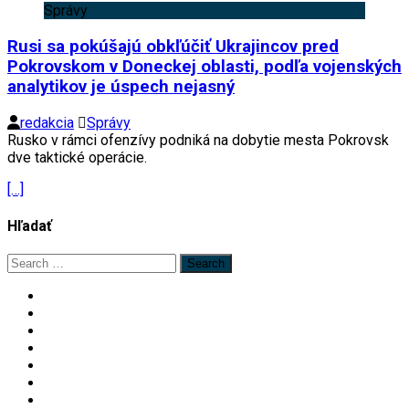
Správy
Rusi sa pokúšajú obkľúčiť Ukrajincov pred
Pokrovskom v Doneckej oblasti, podľa vojenských
analytikov je úspech nejasný
redakcia
Správy
Rusko v rámci ofenzívy podniká na dobytie mesta Pokrovsk
dve taktické operácie.
[…]
Hľadať
Search
for: