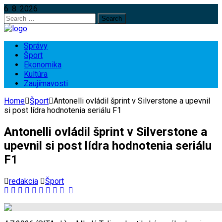
6. 8. 2026
Search
for:
Správy
Šport
Ekonomika
Kultúra
Zaujímavosti
Home
Šport
Antonelli ovládil šprint v Silverstone a upevnil
si post lídra hodnotenia seriálu F1
Antonelli ovládil šprint v Silverstone a
upevnil si post lídra hodnotenia seriálu
F1
redakcia
Šport