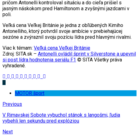
pričom Antonelli kontroloval situáciu a do cieľa prišiel s
jasným náskokom pred Hamiltonom a zvyšnými jazdcami v
poli.
Veľká cena Veľkej Británie je jedna z obľúbených Kimiho
Antonelliho, ktorý potvrdil svoje ambície v prebiehajúcej
sezóne a zvýraznil svoju pozíciu lídra pred hlavnými rivalmi.
Viac k témam:
Veľká cena Veľkej Británie
Zdroj: SITA.sk –
Antonelli ovládil šprint v Silverstone a upevnil
si post lídra hodnotenia seriálu F1
© SITA Všetky práva
vyhradené.
MOTOR šport
Previous
V Rimavskej Sobote vybuchol stánok s langošmi, ľudia
vybehli len sekundu pred explóziou
Next