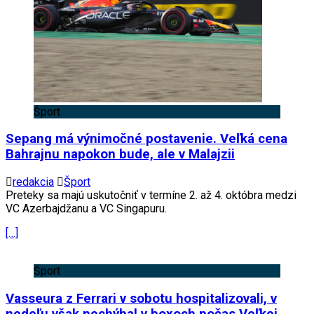
Šport
Sepang má výnimočné postavenie. Veľká cena
Bahrajnu napokon bude, ale v Malajzii
redakcia
Šport
Preteky sa majú uskutočniť v termíne 2. až 4. októbra medzi
VC Azerbajdžanu a VC Singapuru.
[…]
Šport
Vasseura z Ferrari v sobotu hospitalizovali, v
nedeľu však nechýbal v boxoch počas Veľkej