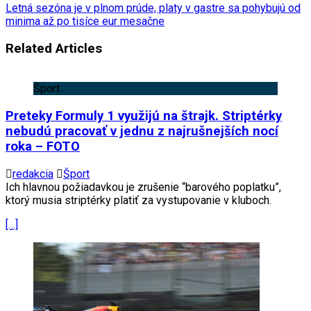
Letná sezóna je v plnom prúde, platy v gastre sa pohybujú od
minima až po tisíce eur mesačne
Related Articles
Šport
Preteky Formuly 1 využijú na štrajk. Striptérky
nebudú pracovať v jednu z najrušnejších nocí
roka – FOTO
redakcia
Šport
Ich hlavnou požiadavkou je zrušenie “barového poplatku”,
ktorý musia striptérky platiť za vystupovanie v kluboch.
[…]