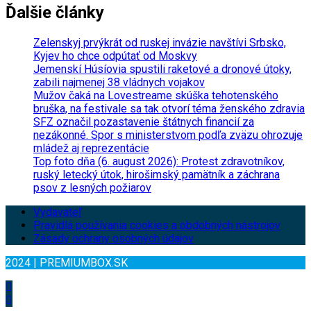
Ďalšie články
Zelenskyj prvýkrát od ruskej invázie navštívi Srbsko,
Kyjev ho chce odpútať od Moskvy
Jemenskí Húsíovia spustili raketové a dronové útoky,
zabili najmenej 38 vládnych vojakov
Mužov čaká na Lovestreame skúška tehotenského
bruška, na festivale sa tak otvorí téma ženského zdravia
SFZ označil pozastavenie štátnych financií za
nezákonné. Spor s ministerstvom podľa zväzu ohrozuje
mládež aj reprezentácie
Top foto dňa (6. august 2026): Protest zdravotníkov,
ruský letecký útok, hirošimský pamätník a záchrana
psov z lesných požiarov
Vydavateľ
Pravidlá používania cookies a obdobných nástrojov
Zásady ochrany osobných údajov
2024 | PREMIUMBOX.SK