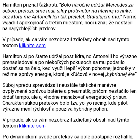
Hamilton priznal ťažkosti:
“Bolo náročné udržať Mercedes za
sebou, pretože sme mali silný protivietor na hlavnej rovinke,
cez ktorú ma Antonelli len tak preletel. Gratulujem mu.”
Norris
vyjadril spokojnosť s tretím miestom, hoci uznal, že nestačil
na najrýchlejších jazdcov.
V prípade, ak sa vám nezobrazil zdieľaný obsah nad týmto
textom
kliknite sem
Hamilton si po štarte udržal post lídra, no Antonelli ho výrazne
prenasledoval a po niekoľkých pokusoch sa mu podarilo
dostať sa na čelo, keď využil lepší výkon pohonnej jednotky v
režime správy energie, ktorá je kľúčová v novej
„hybridnej ére“
.
Súboj vpredu sprevádzali neustále taktické manévre
ovplyvnené správou batérie a pneumatík, pričom nestačilo len
držať tempo, ale aj vhodne manažovať energetický prísun.
Charakteristikou pretekov bolo tzv. yo-yo racing, kde pilot
výrazne mení rýchlosť a používa hybridný pohon.
V prípade, ak sa vám nezobrazil zdieľaný obsah nad týmto
textom
kliknite sem
Po dynamickom úvode pretekov sa pole postupne roztiahlo,