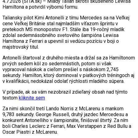
4.7.2026 (SITA.sk) – Mladý Talian skrotil skúseného Lewisa
Hamiltona a potvrdil výbornú formu.
Taliansky pilot Kimi Antonelli z tímu Mercedes sa na Veľkej
cene Veľkej Británie stal najmladším víťazom šprintu v
pretekoch MS monopostov F1. Stále iba 19-ročný mladík
zdolal sedemnásobného svetového šampióna Lewisa
Hamiltona z Ferrari a upevnil si vedúcu pozíciu v boji o
majstrovský titul.
Antonelli štartoval z druhého miesta a držal sa za Hamiltonom
prvých sedem kôl zo sedemnástich, potom si však
vypracoval náskok a cieľom prešiel s náskokom 2,745
sekundy. Hamilton, ktorý dominoval v piatkových tréningoch aj
v kvalifikácii, nedokázal odolať rýchlosti mladého súpera.
V prípade, ak sa vám nezobrazil zdieľaný obsah nad týmto
textom
kliknite sem
Za nimi skončil tretí Lando Norris z McLarenu s mankom
9,783 sekundy. George Russell, druhý jazdec Mercedesu a
konkurent Antonelliho v šampionáte, finišoval štvrtý. Za ním
boli Charles Leclerc z Ferrari, Max Verstappen z Red Bullu a
Oscar Piastri z McLarenu.