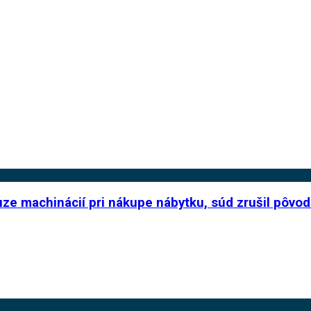
uze machinácií pri nákupe nábytku, súd zrušil pôv