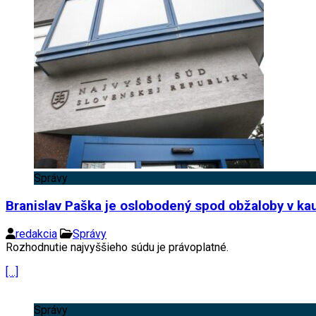
Správy
Branislav Paška je oslobodený spod obžaloby v ka
redakcia
Správy
Rozhodnutie najvyššieho súdu je právoplatné.
[…]
Správy