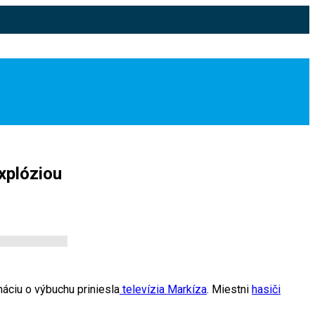
xplóziou
máciu o výbuchu priniesla
televízia Markíza
. Miestni
hasiči