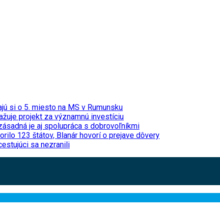
jú si o 5. miesto na MS v Rumunsku
ažuje projekt za významnú investíciu
 zásadná je aj spolupráca s dobrovoľníkmi
lo 123 štátov, Blanár hovorí o prejave dôvery
estujúci sa nezranili