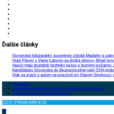
Ďalšie články
Slovenské hádzanárky suverénne zdolali Maďarky a zahra
Hrad Plaveč v Starej Ľubovni sa dočká obnovy, Migaľ pov
Hasiči majú dostatok techniky na boj s lesnými požiarmi,
Kandidatúru Slovenska do Bezpečnostnej rady OSN podpori
Vlak sa zrazil s autom na priecestí pri Starom Smokovci, c
Vydavateľ
Pravidlá používania cookies a obdobných nástrojov
Zásady ochrany osobných údajov
2024 | PREMIUMBOX.SK