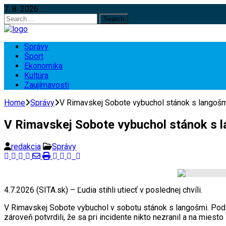
7. 8. 2026
Search
for:
Správy
Šport
Ekonomika
Kultúra
Zaujímavosti
Home
Správy
V Rimavskej Sobote vybuchol stánok s langošmi
V Rimavskej Sobote vybuchol stánok s la
redakcia
Správy
4.7.2026 (SITA.sk) – Ľudia stihli utiecť v poslednej chvíli.
V Rimavskej Sobote vybuchol v sobotu stánok s langošmi. Podľa 
zároveň potvrdili, že sa pri incidente nikto nezranil a na miesto