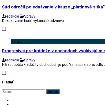
Súd odročil pojednávanie v kauze „platinové sitká
redakcia
Správy
Dokazovanie bude vykonané odznovu.
[…]
Správy
Progresívci pre krádeže v obchodoch zvolávajú mi
redakcia
Správy
Nárast počtu krádeží v obchodoch je podľa ministra spravodli
[…]
Hľadať
Search
for: