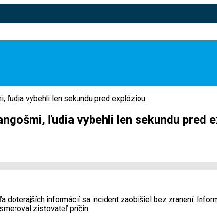
, ľudia vybehli len sekundu pred explóziou
ngošmi, ľudia vybehli len sekundu pred e
doterajších informácií sa incident zaobišiel bez zranení. Infor
 smeroval zisťovateľ príčin.