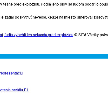
ihy tesne pred explóziou. Podľa jeho slov sa ľuďom podarilo op
ormácie zatiaľ poskytnúť nevedia, keďže na miesto smeroval zisťova
, ľudia vybehli len sekundu pred explóziou
© SITA Všetky práva
 reprezentáciu
notenia seriálu F1