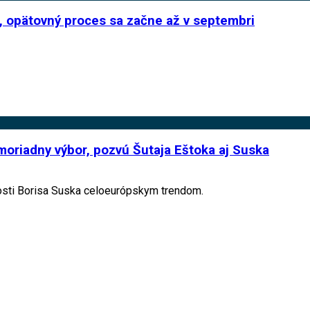
“, opätovný proces sa začne až v septembri
moriadny výbor, pozvú Šutaja Eštoka aj Suska
vosti Borisa Suska celoeurópskym trendom.