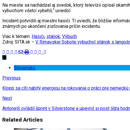
Na mieste sa nachádzal aj svedok, ktorý televízii opísal okam
výbuchom všetci vybehli,“
uviedol.
Incident potvrdili aj miestni hasiči. Tí uviedli, že bližšie inf
známych po ukončení zisťovania príčin incidentu.
Viac k témam:
Hasiči
,
stánok
,
Výbuch
Zdroj: SITA.sk –
V Rimavskej Sobote vybuchol stánok s langošmi
Slovensko
Previous
Klopp sa cíti nabitý energiou na rokovania o práci pre nemeckú
Next
Antonelli ovládil šprint v Silverstone a upevnil si post lídra hod
Related Articles