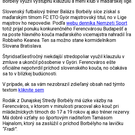
Borbély využil výstupnú klauzulu a mení klub v maďarskej lige.
Slovenský futbalový tréner Balázs Borbély síce získal s
maďarským tímom FC ETO Györ majstrovský titul, no v Lige
majstrov ho nepovedie. Podľa
webu denníka Nemzeti Sport
totiž prijal ponuku konkurenčného Ferencvárosu Budapešť a
na poste hlavného kouča maďarského vicemajstra nahradil Íra
Robbieho Keanea. Ten sa možno stane kormidelníkom
Slovana Bratislava.
Štyridsaťšesťročný niekdajší stredopoliar využil klauzulu v
zmluve a ukončil pôsobenie v Györi. Ferencváros ešte
oficiálne nepotvrdil príchod slovenského kouča, no očakáva
sa to v blízkej budúcnosti.
V prípade, ak sa vám nezobrazil zdieľaný obsah nad týmto
textom
kliknite sem
Rodák z Dunajskej Stredy Borbély má úzke väzby na
Ferencváros, v ktorom v minulosti pracoval ako kouč pri
mládežníckych tímoch do 17 a 19 rokov aj ako tréner rezervy.
Má dobré vzťahy so športovým riaditeľom Tamásom
Hajnalom, ktorý sa zaslúžil o príchod Borbélyho na lavičku
“Fradi”
.