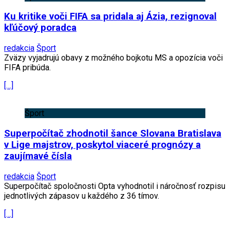
Ku kritike voči FIFA sa pridala aj Ázia, rezignoval
kľúčový poradca
redakcia
Šport
Zväzy vyjadrujú obavy z možného bojkotu MS a opozícia voči
FIFA pribúda.
[…]
Šport
Superpočítač zhodnotil šance Slovana Bratislava
v Lige majstrov, poskytol viaceré prognózy a
zaujímavé čísla
redakcia
Šport
Superpočítač spoločnosti Opta vyhodnotil i náročnosť rozpisu
jednotlivých zápasov u každého z 36 tímov.
[…]