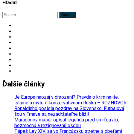
Hľadať
Search
for:
Ďalšie články
Je Európa naozaj v ohrození? Pravda o kriminalite,
islame a mýte o konzervatívnom Rusku – ROZHOVOR
Ronaldinho posiela pozdrav na Slovensko. Futbalová
šou v Trnave sa nezadržateľne blíži!
Maradonov masér opísal legendu pred smrťou ako
bezmocnú a rezignovanú osobu
Pápež Lev XIV. sa vo Francúzsku stretne s obeťami