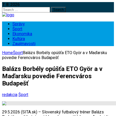
7. 8. 2026
Search
for:
Správy
Šport
Ekonomika
Kultúra
Zaujímavosti
Home
Šport
Balázs Borbély opúšťa ETO Györ a v Maďarsku
povedie Ferencváros Budapešť
Balázs Borbély opúšťa ETO Györ a v
Maďarsku povedie Ferencváros
Budapešť
redakcia
Šport
29.5.2026 (SITA.sk) – Slovenský futbalový tréner Balázs