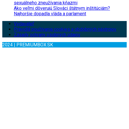
sexuálneho zneužívania kňazmi
Ako veľmi dôverujú Slováci štátnym inštitúciám?
Najhoršie dopadla vláda a parlament
Vydavateľ
Pravidlá používania cookies a obdobných nástrojov
Zásady ochrany osobných údajov
2024 | PREMIUMBOX.SK