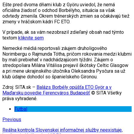
Ešte pred dvoma dňami klub z Györu uviedol, že nemá
oficiálna žiadosť o odchod Borbélyho, situácia sa však
odvtedy zmenila. Okrem trénerských zmien sa očakávajú tiež
zmeny v hráčskom kádri FC ETO.
V prípade, ak sa vám nezobrazil zdieľaný obsah nad týmto
textom
kliknite sem
Nemecké médiá reportovali záujem druholigového
Norimbergu o Rajmunda Tótha, pričom rokovania medzi klubmi
by mali prebiehať v nadchádzajúcom týždni. Záujem o
stredopoliara Milána Vitálisa prejavil škótsky Celtic Glasgow
a pri mene ukrajinského útočníka Oleksandra Pysčura sa už
klub údajne dohodol so španielskeho Gironou.
Zdroj: SITA.sk –
Balázs Borbély opúšťa ETO Györ a v
Maďarsku povedie Ferencváros Budapešť
© SITA Všetky
práva vyhradené.
Futbal
Previous
Reálna kontrola Slovenskej informačnej služby neexistuje,