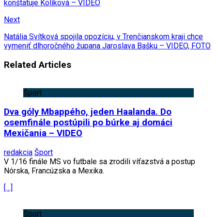
konštatuje Kolíková – VIDEO
Next
Natália Svítková spojila opozíciu, v Trenčianskom kraji chce
vymeniť dlhoročného župana Jaroslava Bašku – VIDEO, FOTO
Related Articles
Šport
Dva góly Mbappého, jeden Haalanda. Do
osemfinále postúpili po búrke aj domáci
Mexičania – VIDEO
redakcia
Šport
V 1/16 finále MS vo futbale sa zrodili víťazstvá a postup
Nórska, Francúzska a Mexika.
[…]
Šport