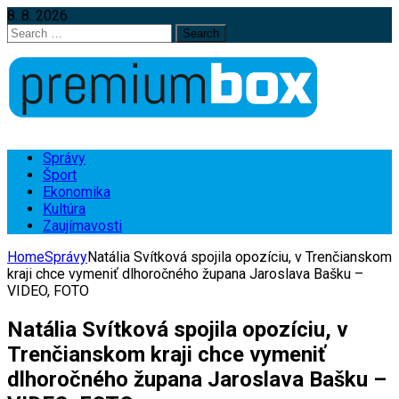
8. 8. 2026
Search
for:
Správy
Šport
Ekonomika
Kultúra
Zaujímavosti
Home
Správy
Natália Svítková spojila opozíciu, v Trenčianskom
kraji chce vymeniť dlhoročného župana Jaroslava Bašku –
VIDEO, FOTO
Natália Svítková spojila opozíciu, v
Trenčianskom kraji chce vymeniť
dlhoročného župana Jaroslava Bašku –