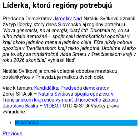
Líderka, ktorú regióny potrebujú
Predseda Demokratov
Jaroslav Naď
Natáliu Svítkovú označil
za typ líderky, ktorý dnes Slovensko aj regióny potrebujú.
“
Nová generácia, nová energia, čistý štít. Dokázala to, čo sa
dlho zdalo nemožné – spojiť celú demokratickú opozíciu v
kraji okolo jedného mena a jedného cieľa. Ešte nikdy nebola
opozícia v Trenčianskom kraji takto jednotná. Urobíme všetko
pre to, aby sa trinásťročná vláda Smeru v Trenčianskom kraji v
roku 2026 skončila
,” vyhlásil Naď.
Natália Svítková je druhé volebné obdobie mestskou
poslankyňou v Prievidzi, je matkou dvoch dcér.
Viac k témam:
Kandidátka
,
Predseda demokratov
Zdroj: SITA.sk –
Natália Svítková spojila opozíciu, v
Trenčianskom kraji chce vymeniť dlhoročného župana
Jaroslava Bašku – VIDEO, FOTO
© SITA Všetky práva
vyhradené.
Slovensko
Previous