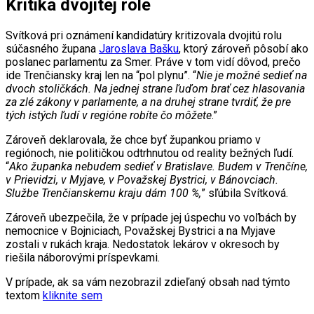
Kritika dvojitej role
Svítková pri oznámení kandidatúry kritizovala dvojitú rolu
súčasného župana
Jaroslava Bašku
, ktorý zároveň pôsobí ako
poslanec parlamentu za Smer. Práve v tom vidí dôvod, prečo
ide Trenčiansky kraj len na “pol plynu”. “
Nie je možné sedieť na
dvoch stoličkách. Na jednej strane ľuďom brať cez hlasovania
za zlé zákony v parlamente, a na druhej strane tvrdiť, že pre
tých istých ľudí v regióne robíte čo môžete
.”
Zároveň deklarovala, že chce byť župankou priamo v
regiónoch, nie političkou odtrhnutou od reality bežných ľudí.
“
Ako županka nebudem sedieť v Bratislave. Budem v Trenčíne,
v Prievidzi, v Myjave, v Považskej Bystrici, v Bánovciach.
Službe Trenčianskemu kraju dám 100 %,
” sľúbila Svítková.
Zároveň ubezpečila, že v prípade jej úspechu vo voľbách by
nemocnice v Bojniciach, Považskej Bystrici a na Myjave
zostali v rukách kraja. Nedostatok lekárov v okresoch by
riešila náborovými príspevkami.
V prípade, ak sa vám nezobrazil zdieľaný obsah nad týmto
textom
kliknite sem