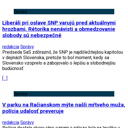
Správy
Liberáli pri oslave SNP varujú pred aktuálnymi
hrozbami. Rétorika nenávisti a obmedzovanie
slobody sú nebezpečné
redakcia
Správy
Predseda SaS zdôraznil, že SNP je najdôležitejšou kapitolou
v dejinách Slovenska, pretože to bol moment, kedy sa
Slovensko vzoprelo a zabojovalo o lepšiu a slobodnejšiu
budúcnosť.
[…]
Správy
V parku na Račianskom mýte našli mŕtveho muža,
polícia udalosť preveruje
redakcia
Správy
Polícia dostala skoro ráno oznam o náleze tela na lavičke v