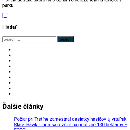
parku.
[…]
Hľadať
Search
for:
Ďalšie články
Požiar pri Trstíne zamestnal desiatky hasičov aj vrtuľník
Black Hawk. Oheň sa rozšíril na približne 130 hektárov –