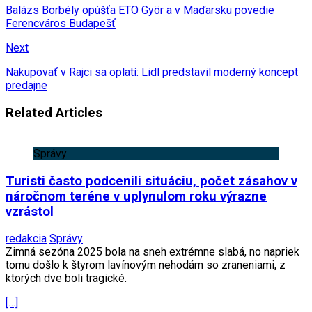
Balázs Borbély opúšťa ETO Györ a v Maďarsku povedie
Ferencváros Budapešť
Next
Nakupovať v Rajci sa oplatí: Lidl predstavil moderný koncept
predajne
Related Articles
Správy
Turisti často podcenili situáciu, počet zásahov v
náročnom teréne v uplynulom roku výrazne
vzrástol
redakcia
Správy
Zimná sezóna 2025 bola na sneh extrémne slabá, no napriek
tomu došlo k štyrom lavínovým nehodám so zraneniami, z
ktorých dve boli tragické.
[…]