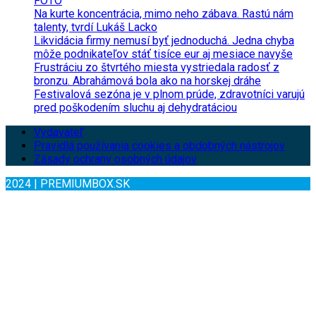
FOTO
Na kurte koncentrácia, mimo neho zábava. Rastú nám
talenty, tvrdí Lukáš Lacko
Likvidácia firmy nemusí byť jednoduchá. Jedna chyba
môže podnikateľov stáť tisíce eur aj mesiace navyše
Frustráciu zo štvrtého miesta vystriedala radosť z
bronzu. Abrahámová bola ako na horskej dráhe
Festivalová sezóna je v plnom prúde, zdravotníci varujú
pred poškodením sluchu aj dehydratáciou
Vydavateľ
Pravidlá používania cookies a obdobných nástrojov
Zásady ochrany osobných údajov
2024 | PREMIUMBOX.SK