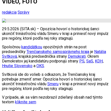
VIDEO, FOTO
redakcia
Správy
29.5.2026 (SITA.sk) – Opozícia hovorí o historickej šanci
ukončiť trinásťročnú vládu Smeru v kraji a priniesť nový impulz
pre regióny, ktoré podľa nej roky stagnujú.
Spoločnou
kandidátkou
opozičných strán na post
predsedníčky
Trenčianskeho samosprávneho kraja
je
Natália
Svítková
, krajská predsedníčka strany
Demokrati
. Okrem
Demokratov jej kandidatúru podporujú strany
PS
,
SaS
,
KDH
,
Hnutie Slovensko
a
OKS
.
Svítková ide do volieb s odkazom, že Trenčiansky kraj
potrebuje zmeniť smer. Opozícia hovorí o historickej šanci
ukončiť trinásťročnú vládu
Smeru
v kraji a priniesť nový impulz
pre regióny, ktoré podľa nej roky stagnujú.
V prípade, ak sa vám nezobrazil zdieľaný obsah nad týmto
textom
kliknite sem