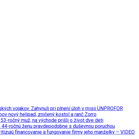
kých vojakov. Zahynuli pri plnení úloh v misii UNPROFOR
pov nový helipad, zničený kostol a ranč Zorro
53-ročný muž, na východe prišli o život dve deti
žala 44-ročnú ženu pravdepodobne s duševnou poruchou
itizujú financovanie a fungovanie firmy jeho manželky – VIDEO