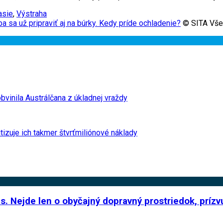
asie
,
Výstraha
a sa už pripraviť aj na búrky. Kedy príde ochladenie?
© SITA Všet
 obvinila Austrálčana z úkladnej vraždy
tizuje ich takmer štvrťmiliónové náklady
s. Nejde len o obyčajný dopravný prostriedok, príz