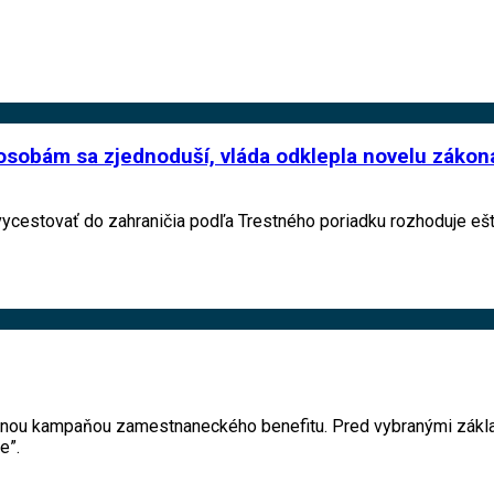
sobám sa zjednoduší, vláda odklepla novelu zákona
 vycestovať do zahraničia podľa Trestného poriadku rozhoduje eš
ačnou kampaňou zamestnaneckého benefitu. Pred vybranými zákl
e”.