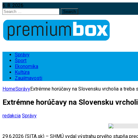
6. 8. 2026
Search
for:
Správy
Šport
Ekonomika
Kultúra
Zaujímavosti
Home
Správy
Extrémne horúčavy na Slovensku vrcholia a treba sa
Extrémne horúčavy na Slovensku vrcholia 
redakcia
Správy
29.6.2026 (SITA.sk) – SHMÚ vydal výstrahu prvého stupňa pred