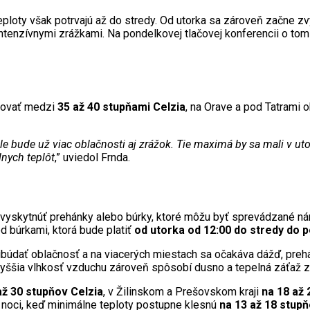
eploty však potrvajú až do stredy. Od utorka sa zároveň začne
tenzívnymi zrážkami. Na pondelkovej tlačovej konferencii o to
ybovať medzi
35 až 40 stupňami Celzia
, na Orave a pod Tatrami 
 ale bude už viac oblačnosti aj zrážok. Tie maximá by sa mali v u
lnych teplôt
,” uviedol Frnda.
vyskytnúť prehánky alebo búrky, ktoré môžu byť sprevádzané nár
 búrkami, ktorá bude platiť
od utorka od 12:00 do stredy do p
búdať oblačnosť a na viacerých miestach sa očakáva dážď, prehá
Vyššia vlhkosť vzduchu zároveň spôsobí dusno a tepelná záťaž 
až 30 stupňov Celzia
, v Žilinskom a Prešovskom kraji
na 18 až
j noci, keď minimálne teploty postupne klesnú
na 13 až 18 stupň