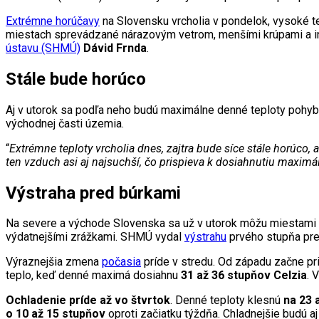
Extrémne horúčavy
na Slovensku vrcholia v pondelok, vysoké t
miestach sprevádzané nárazovým vetrom, menšími krúpami a in
ústavu (SHMÚ)
Dávid Frnda
.
Stále bude horúco
Aj v utorok sa podľa neho budú maximálne denné teploty poh
východnej časti územia.
“
Extrémne teploty vrcholia dnes, zajtra bude síce stále horúco,
ten vzduch asi aj najsuchší, čo prispieva k dosiahnutiu maximá
Výstraha pred búrkami
Na severe a východe Slovenska sa už v utorok môžu miestami 
výdatnejšími zrážkami. SHMÚ vydal
výstrahu
prvého stupňa pred
Výraznejšia zmena
počasia
príde v stredu. Od západu začne pri
teplo, keď denné maximá dosiahnu
31 až 36 stupňov Celzia
. 
Ochladenie príde až vo štvrtok
. Denné teploty klesnú
na 23 
o 10 až 15 stupňov
oproti začiatku týždňa. Chladnejšie budú a