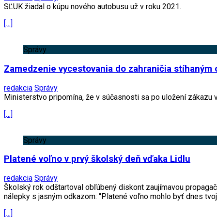
SĽUK žiadal o kúpu nového autobusu už v roku 2021.
[…]
Správy
Zamedzenie vycestovania do zahraničia stíhaným o
redakcia
Správy
Ministerstvo pripomína, že v súčasnosti sa po uložení zákazu
[…]
Správy
Platené voľno v prvý školský deň vďaka Lidlu
redakcia
Správy
Školský rok odštartoval obľúbený diskont zaujímavou propag
nálepky s jasným odkazom: “Platené voľno mohlo byť dnes tvoj
[…]