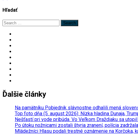
Hľadať
Search
for:
Ďalšie články
Na pamätníku Pobjednik slávnostne odhalili mená slovens
Top foto dňa (5. august 2026): Nízka hladina Dunaja, Trum
Nešťastí pri vode pribúda. Vo Veľkom Draždiaku sa utopil 
Po útoku nožnicami zostali štyria zranení, polícia zadr
Mládežníci Hlasu podali trestné oznámenie na Korčoka, kr