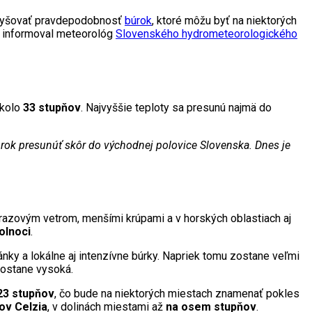
 zvyšovať pravdepodobnosť
búrok
, ktoré môžu byť na niektorých
m informoval meteorológ
Slovenského hydrometeorologického
okolo
33 stupňov
. Najvyššie teploty sa presunú najmä do
torok presunúť skôr do východnej polovice Slovenska. Dnes je
azovým vetrom, menšími krúpami a v horských oblastiach aj
olnoci
.
nky a lokálne aj intenzívne búrky. Napriek tomu zostane veľmi
zostane vysoká.
 23 stupňov
, čo bude na niektorých miestach znamenať pokles
ov Celzia
, v dolinách miestami až
na osem stupňov
.