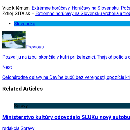
Viac k témam:
Extrémne horúčavy
,
Horúčavy na Slovensku
,
Poč
Zdroj: SITA.sk –
Extrémne horúčavy na Slovensku vrcholia a treb
Slovensko
Previous
Pozval ju na izbu, skončila v kufri pri železnici. Thajská polícia
Next
Celonárodné oslavy na Devíne budú bez verejnosti, opozícia kri
Related Articles
Správy
Ministerstvo kultúry odovzdalo SĽUKu nový autobu
redakcia
Správy