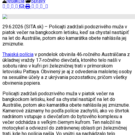
redakcia
Správy
29.6.2026 (SITA.sk) – Policajti zadržali podozrivého muža v
piatok večer na bangkockom letisku, keď sa chystal nastúpiť
na let do Austrálie, potom ako kamarátka obete nahlásila jej
zmiznutie.
Thajská polícia
v pondelok obvinila 46‑ročného Austrálčana z
úkladnej vraždy 17‑ročného dievčaťa, ktorého telo našli v
sobotu ráno v kufri pri železničnej trati v prímorskom
letovisku Pattaya. Obvinený je aj z odvedenia maloletej osoby
na sexuálne účely a z ukrývania pozostatkov, pričom všetky
obvinenia popiera.
Policajti zadržali podozrivého muža v piatok večer na
bangkockom letisku, keď sa chystal nastúpiť na let do
Austrálie, potom ako kamarátka obete nahlásila jej zmiznutie.
Kamerové záznamy ho podľa polície zachytili, ako vo štvrtok
nadránom vstupuje s dievčaťom do bytového komplexu a
večer odchádza s veľkým čiernym kufrom. Ten naložil na
motocykel a odviezol do zatrávnenej oblasti pri železničnej
trati, kde ho polícia našla. Vo vnútri sa nachádzalo telo