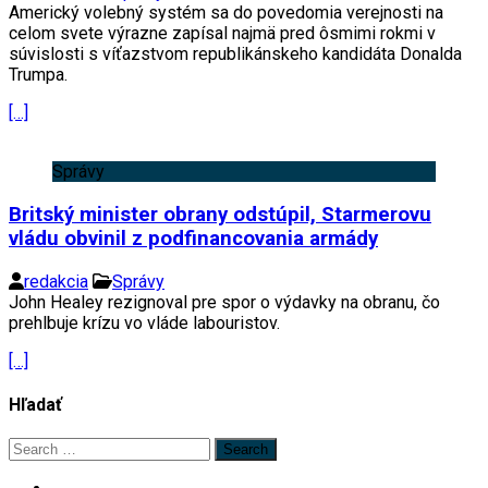
Americký volebný systém sa do povedomia verejnosti na
celom svete výrazne zapísal najmä pred ôsmimi rokmi v
súvislosti s víťazstvom republikánskeho kandidáta Donalda
Trumpa.
[…]
Správy
Britský minister obrany odstúpil, Starmerovu
vládu obvinil z podfinancovania armády
redakcia
Správy
John Healey rezignoval pre spor o výdavky na obranu, čo
prehlbuje krízu vo vláde labouristov.
[…]
Hľadať
Search
for: