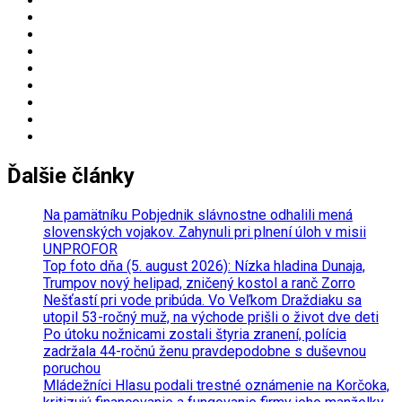
Ďalšie články
Na pamätníku Pobjednik slávnostne odhalili mená
slovenských vojakov. Zahynuli pri plnení úloh v misii
UNPROFOR
Top foto dňa (5. august 2026): Nízka hladina Dunaja,
Trumpov nový helipad, zničený kostol a ranč Zorro
Nešťastí pri vode pribúda. Vo Veľkom Draždiaku sa
utopil 53-ročný muž, na východe prišli o život dve deti
Po útoku nožnicami zostali štyria zranení, polícia
zadržala 44-ročnú ženu pravdepodobne s duševnou
poruchou
Mládežníci Hlasu podali trestné oznámenie na Korčoka,