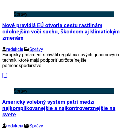
Správy
Nové pravidlá EÚ otvoria cestu rastlinám
odolnejším voči suchu, škodcom aj klimatickým
zmenám
redakcia
Správy
Európsky parlament schválil reguláciu nových genómových
techník, ktoré majú podporiť udržateľnejšie
poľnohospodárstvo.
[…]
Správy
Americký volebný systém patrí medzi
najkomplikovanejšie a najkontroverznejšie na
svete
redakcia
Správy