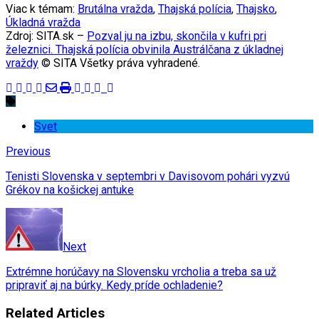
Viac k témam:
Brutálna vražda
,
Thajská polícia
,
Thajsko
,
Úkladná vražda
Zdroj: SITA.sk –
Pozval ju na izbu, skončila v kufri pri
železnici. Thajská polícia obvinila Austrálčana z úkladnej
vraždy
© SITA Všetky práva vyhradené.
Svet
Previous
Tenisti Slovenska v septembri v Davisovom pohári vyzvú
Grékov na košickej antuke
Next
Extrémne horúčavy na Slovensku vrcholia a treba sa už
pripraviť aj na búrky. Kedy príde ochladenie?
Related Articles