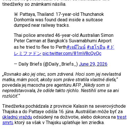
tínedžerky so známkami násilia.
🚨 Pattaya, Thailand: 17-year-old Thunchanok
Donhomla was found dead inside a suitcase
dumped near railway tracks.
Thai police arrested 46-year-old Australian Simon
Peter Carman at Bangkok’s Suvarnabhumi Airport
as he tried to flee to Perth
#เจมีไนน์
#เฮโรอีน
#ド
レミファドン
pic.twitter.com/81mV8cQvQc
— Daily Briefs (@Daily_Briefs_)
June 29, 2026
„Rovnako ako jej otec, som zdrvená. Hoci som jej nevlastná
matka, mám pocit, akoby som práve stratila vlastné dieťa,“
povedala jej macocha pre agentúru AFP.
„Nikdy som si
nepredstavovala, že odíde takto rýchlo. Nestihli sme sa ani
rozlúčiť.“
Tínedžerka pochádzala z provincie Kalasin na severovýchode
Thajska a do Pattaye odišla 16. júna. Austrálčan môže byť za
úkladnú vraždu
odsúdený na doživotie, alebo dokonca na
trest
smrti
, ktorý sa však v Thajsku uplatňuje len zriedka.