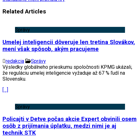
Related Articles
Správy
Umelej inteligencii dôveruje len tretina Slovákov,
mení však spôsob, akým pracujeme
redakcia
Správy
Výsledky globálneho prieskumu spoločnosti KPMG ukázali,
že reguláciu umelej inteligencie vyžaduje až 67 % ľudí na
Slovensku.
[…]
Správy
Policajti v Detve počas akcie Expert obvinili osem
osôb z prijímania úplatku, medzi nimi je aj
technik STK