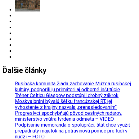
Ďalšie články
Rusínska komunita žiada zachovanie Múzea rusínskej
kultúry, podporili ju primátori aj odborné inštitúcie
Tréner Celticu Glasgow podstúpil drobný zákrok
Moskva bráni bývalú šéfku francúzskej RT, jej
vyhostenie z krajiny nazvala „prenasledovaním“
Progresívci spochybňujú pôvod cestných radarov,
ministerstvo vnútra tvrdenia odmieta – VIDEO
Podpísanie memoranda o spolupráci, štát chce využiť
prepadnutý majetok na potravinovú pomoc pre ľudí v
núdzi – FOTO