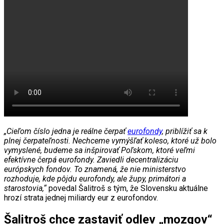
„Cieľom číslo jedna je reálne čerpať
eurofondy
, priblížiť sa k
plnej čerpateľnosti. Nechceme vymýšľať koleso, ktoré už bolo
vymyslené, budeme sa inšpirovať Poľskom, ktoré veľmi
efektívne čerpá eurofondy. Zaviedli decentralizáciu
európskych fondov. To znamená, že nie ministerstvo
rozhoduje, kde pôjdu eurofondy, ale župy, primátori a
starostovia,“
povedal Šalitroš s tým, že Slovensku aktuálne
hrozí strata jednej miliardy eur z eurofondov.
Šalitroš chce zastaviť odlev „mozgov“