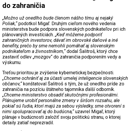
do zahraničia
„Možno už onedlho bude členom nášho tímu aj nejaký
Poliak,“
podotkol Migaľ. Druhým cieľom nového vedenia
ministerstva bude podpora slovenských podnikateľov pri ich
plánovaných investíciách.
„Keď môžeme podporiť
zahraničných investorov, dávať im obrovské daňové a iné
benefity, prečo by sme nemohli pomáhať aj slovenským
podnikateľom a živnostníkom,“
dodal Šalitroš, ktorý chce
zastaviť odlev „mozgov“ do zahraničia podporením vedy a
výskumu.
Treťou prioritou je zvýšenie kybernetickej bezpečnosti.
„Chceme ochrániť aj za účasti umelej inteligencie slovenských
občanov,“
konštatoval Šalitroš s tým, že už onedlho príde zo
zahraničia na pozíciu štátneho tajomníka ďalší odborník.
„Chceme ministerstvo obsadiť skutočnými profesionálmi.
Plánujeme urobiť personálne zmeny v širšom rozsahu, ale
pokiaľ sú ľudia, ktorí majú za sebou výsledky, sme otvorení s
nimi spolupracovať aj do budúcna,“
uzavrel Migaľ, ktorý
plánuje v budúcnosti založiť svoju politickú stranu, o ktorej
detaily zatiaľ neprezradil.