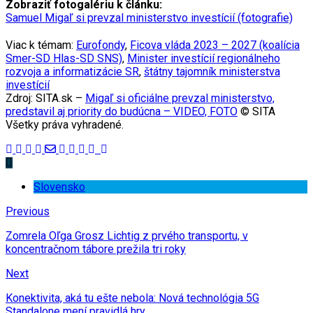
Zobraziť fotogalériu k článku:
Samuel Migaľ si prevzal ministerstvo investícií (fotografie)
Viac k témam:
Eurofondy
,
Ficova vláda 2023 – 2027 (koalícia
Smer-SD Hlas-SD SNS)
,
Minister investícií regionálneho
rozvoja a informatizácie SR
,
štátny tajomník ministerstva
investícií
Zdroj: SITA.sk –
Migaľ si oficiálne prevzal ministerstvo,
predstavil aj priority do budúcna – VIDEO, FOTO
© SITA
Všetky práva vyhradené.
Slovensko
Previous
Zomrela Oľga Grosz Lichtig z prvého transportu, v
koncentračnom tábore prežila tri roky
Next
Konektivita, aká tu ešte nebola: Nová technológia 5G
Standalone mení pravidlá hry