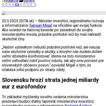
redakcia
Správy
20.3.2025 (SITA.sk) – Minister investícií, regionálneho rozvoja
a informatizácie
Samuel Migaľ
sa oficiálne ujal svojej funkcie.
Ako uviedol na tlačovej besede po zasadnutí do svojho
ministerského kresla, prázdne politické reči by mali nahradiť
skutočné činy.
„Našim výsledkom nebudú prázdne politické reči, ale naozaj
naše skutočné výsledky a skutky, s ktorými nás budete dúfam
veľmi dôsledne konfrontovať. Ideme na toto ministerstvo
veľmi odhodlaní robiť poctivú robotu, tak aby sme priniesli pre
slovenských občanov posun,“
povedal Migaľ s tým, že
očakáva silnú podporu zo strany vlády.
Slovensku hrozí strata jednej miliardy
eur z eurofondov
Tri základné myšlienky nového vedenia ministerstva
predstavil budúci štátny tajomník ministerstva investícií,
regionálneho rozvoja a informatizácie
Radomír Šalitroš
.