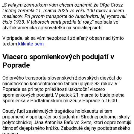
„S veľkým zármutkom vám chcem oznámiť, že Oľga Grosz
Lichtig zomrela 11. marca 2025 vo veku 100 rokov a osem
mesiacov. Pri prvom transporte do Auschwitzu jej vytetovali
číslo 1933. V táboroch smrti prežila tri roky,“
napísala vo
štvrtok americká spisovateľka na sociálnej sieti.
V prípade, ak sa vám nezobrazil zdieľaný obsah nad týmto
textom
kliknite sem
Viacero spomienkových podujatí v
Poprade
Od prvého transportu slovenských židovských dievčat do
nacistického koncentračného tábora uplynie 83 rokov. V
Poprade sa pri tejto príležitosti uskutoční viacero
spomienkových podujatí. V piatok 21. marca to bude pietna
spomienka v Podtatranskom múzeu v Poprade o 16:00.
Osudy ľudí zasiahnutých tragédiou holokaustu si tam
pripomenú v spolupráci so študentmi Strednej odbornej školy
polytechnickej Jána Antonína Baťu vo Svite, ktorí odprezentujú
činnosť dejepisného krúžku Zabudnuté dejiny podtatranského
regiónu.