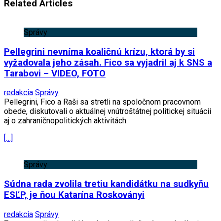
Related Articles
Správy
Pellegrini nevníma koaličnú krízu, ktorá by si
vyžadovala jeho zásah. Fico sa vyjadril aj k SNS a
Tarabovi – VIDEO, FOTO
redakcia
Správy
Pellegrini, Fico a Raši sa stretli na spoločnom pracovnom
obede, diskutovali o aktuálnej vnútroštátnej politickej situácii
aj o zahraničnopolitických aktivitách.
[…]
Správy
Súdna rada zvolila tretiu kandidátku na sudkyňu
ESĽP, je ňou Katarína Roskoványi
redakcia
Správy