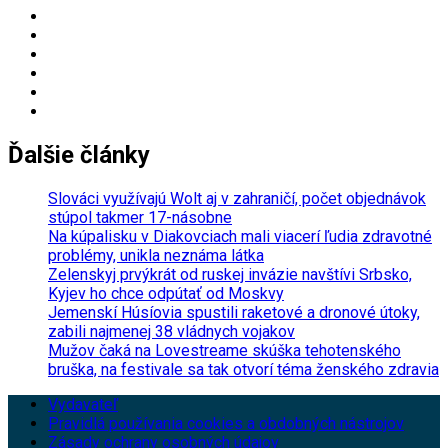
Ďalšie články
Slováci využívajú Wolt aj v zahraničí, počet objednávok
stúpol takmer 17-násobne
Na kúpalisku v Diakovciach mali viacerí ľudia zdravotné
problémy, unikla neznáma látka
Zelenskyj prvýkrát od ruskej invázie navštívi Srbsko,
Kyjev ho chce odpútať od Moskvy
Jemenskí Húsíovia spustili raketové a dronové útoky,
zabili najmenej 38 vládnych vojakov
Mužov čaká na Lovestreame skúška tehotenského
bruška, na festivale sa tak otvorí téma ženského zdravia
Vydavateľ
Pravidlá používania cookies a obdobných nástrojov
Zásady ochrany osobných údajov