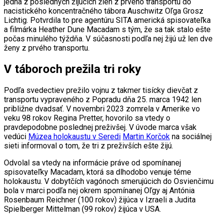
jedna z posledných žijúcich žien z prvého transportu do
nacistického koncentračného tábora Auschwitz Oľga Grosz
Lichtig. Potvrdila to pre agentúru SITA americká spisovateľka
a filmárka Heather Dune Macadam s tým, že sa tak stalo ešte
počas minulého týždňa. V súčasnosti podľa nej žijú už len dve
ženy z prvého transportu.
V táboroch prežila tri roky
Podľa svedectiev prežilo vojnu z takmer tisícky dievčat z
transportu vypraveného z Popradu dňa 25. marca 1942 len
približne dvadsať. V novembri 2023 zomrela v Amerike vo
veku 98 rokov Regina Pretter, hovorilo sa vtedy o
pravdepodobne poslednej preživšej. V úvode marca však
vedúci
Múzea holokaustu v Seredi
Martin Korčok
na sociálnej
sieti informoval o tom, že tri z preživších ešte žijú.
Odvolal sa vtedy na informácie práve od spomínanej
spisovateľky Macadam, ktorá sa dlhodobo venuje téme
holokaustu. V dobytčích vagónoch smerujúcich do Osvienčimu
bola v marci podľa nej okrem spomínanej Oľgy aj Antónia
Rosenbaum Reichner (100 rokov) žijúca v Izraeli a Judita
Spielberger Mittelman (99 rokov) žijúca v USA.