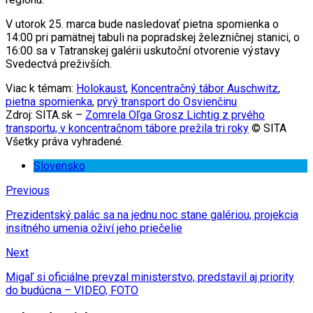
V utorok 25. marca bude nasledovať pietna spomienka o
14:00 pri pamätnej tabuli na popradskej železničnej stanici, o
16:00 sa v Tatranskej galérii uskutoční otvorenie výstavy
Svedectvá preživších.
Viac k témam:
Holokaust
,
Koncentračný tábor Auschwitz
,
pietna spomienka
,
prvý transport do Osvienčinu
Zdroj: SITA.sk –
Zomrela Oľga Grosz Lichtig z prvého
transportu, v koncentračnom tábore prežila tri roky
© SITA
Všetky práva vyhradené.
Slovensko
Previous
Prezidentský palác sa na jednu noc stane galériou, projekcia
insitného umenia oživí jeho priečelie
Next
Migaľ si oficiálne prevzal ministerstvo, predstavil aj priority
do budúcna – VIDEO, FOTO