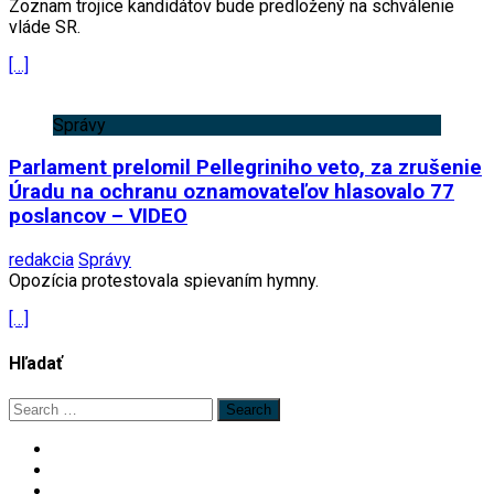
Zoznam trojice kandidátov bude predložený na schválenie
vláde SR.
[…]
Správy
Parlament prelomil Pellegriniho veto, za zrušenie
Úradu na ochranu oznamovateľov hlasovalo 77
poslancov – VIDEO
redakcia
Správy
Opozícia protestovala spievaním hymny.
[…]
Hľadať
Search
for: